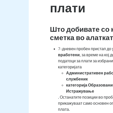
плати
Што добивате со
сметка во алаткат
7-дневен пробен пристап до 
вработени
, за време на кој
податоци за плати за избрани
категоријата
Административен рабо
службеник
категорија Образование
Истражување
. Останатите позиции во проб
прикажуваат само основен оп
плата.