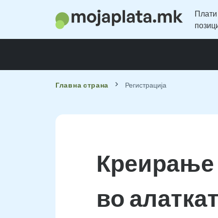
Плати
позиц
Главна страна
Регистрација
Креирање 
во алаткат