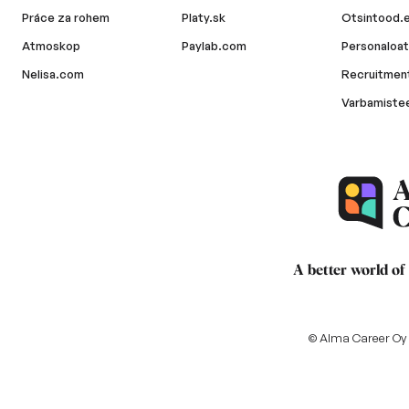
Práce za rohem
Platy.sk
Otsintood.
Atmoskop
Paylab.com
Personaloat
Nelisa.com
Recruitment
Varbamiste
A better world of
© Alma Career Oy a