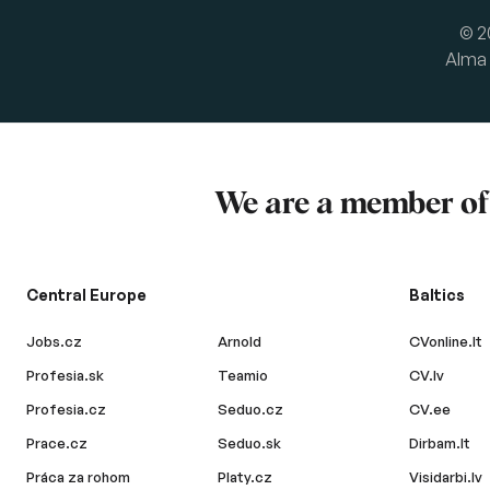
© 2
Alma 
We are a member o
Central Europe
Baltics
Jobs.cz
Arnold
CVonline.lt
Profesia.sk
Teamio
CV.lv
Profesia.cz
Seduo.cz
CV.ee
Prace.cz
Seduo.sk
Dirbam.lt
Práca za rohom
Platy.cz
Visidarbi.lv