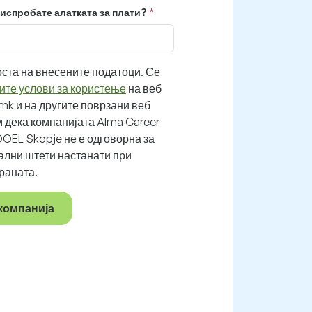
ја испробате алатката за плати?
ста на внесените податоци. Се
те услови за користење
на веб
mk и на другите поврзани веб
 дека компанијата Alma Career
OEL Skopje не е одговорна за
ални штети настанати при
раната.
 компанија