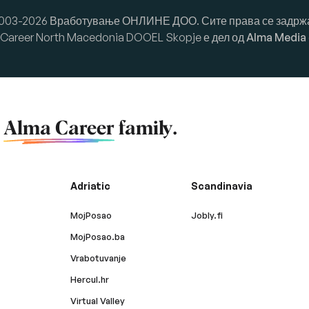
003-2026 Вработување ОНЛИНЕ ДОО. Сите права се задрж
Career North Macedonia DOOEL Skopje е дел од
Alma Media
f
Alma Career
family.
Adriatic
Scandinavia
MojPosao
Jobly.fi
MojPosao.ba
Vrabotuvanje
Hercul.hr
Virtual Valley