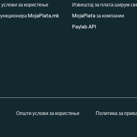
 услови за користење
Извештај за плата ширум св
функционира MojaPlata.mk
MojaPlata за компании
Paylab API
Општи услови за користење
Политика за прив