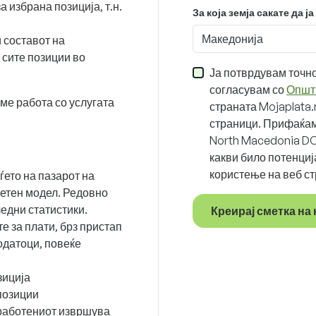
а избрана позиција, т.н.
За која земја сакате да 
Македонија
 составот на
 сите позиции во
Ја потврдувам точно
согласувам со
Општи
ме работа со услугата
страната Mojaplata.
страници. Прифаќам
North Macedonia DO
какви било потенциј
користење на веб ст
ѓето на пазарот на
етен модел. Редовно
едни статистики.
Креирај сметка на
 за плати, брз пристап
одатоци, повеќе
зиција
 позиции
вработениот извршува