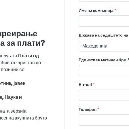
Име на компанија
 креирање
Држава на седиштето на
а за плати?
Македонија
услугата
Плати од
Единствен матичен број
 добивате пристап до
 позиции во
тник, јавен
E-mail
, Наука и
Телефон
ната верзија
сег на вкупната бруто