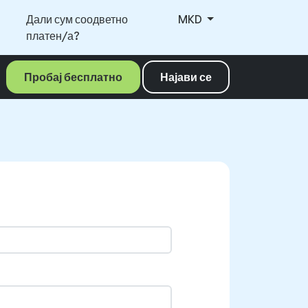
Дали сум соодветно
MKD
платен/а?
Пробај бесплатно
Најави се