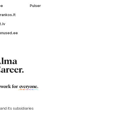
ee
Pulser
rankos.lt
.lv
enused.ee
 work for
everyone
.
nd its subsidiaries