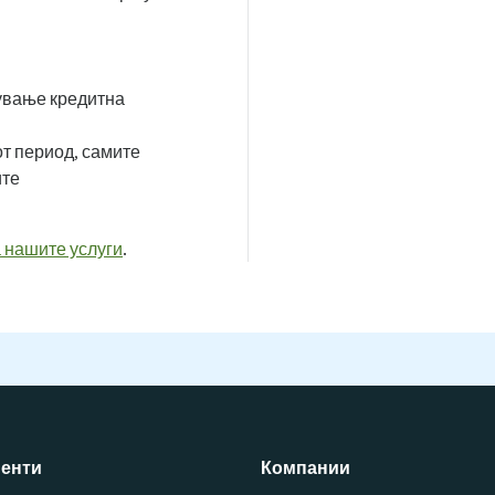
ување кредитна
т период, самите
ите
 нашите услуги
.
енти
Компании