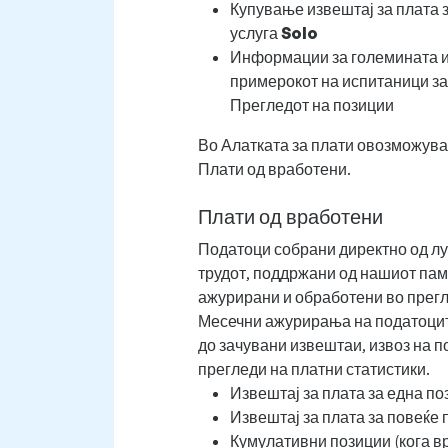
Купување извештај за плата з
услуга
Solo
Информации за големината и
примерокот на испитаници за
Прегледот на позиции
Во Алатката за плати овозможува
Плати од вработени.
Плати од вработени
Податоци собрани директно од лу
трудот, поддржани од нашиот пам
ажурирани и обработени во прегл
Месечни ажурирања на податоците
до зачувани извештаи, извоз на п
прегледи на платни статистики.
Извештај за плата за една по
Извештај за плата за повеќе
Кумулативни позиции (кога 