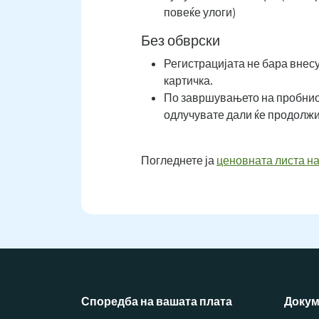
повеќе улоги)
Без обврски
Регистрацијата не бара внес
картичка.
По завршувањето на пробнио
одлучувате дали ќе продолж
Погледнете ја
ценовната листа на
Споредба на вашата плата
Докум