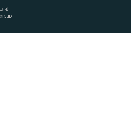
ани!
group