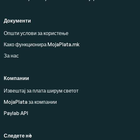
Документи
Општи услови за користење
Како функционира MojaPlata.mk
За нас
Компании
Извештај за плата ширум светот
MojaPlata за компании
Paylab API
Следете нè