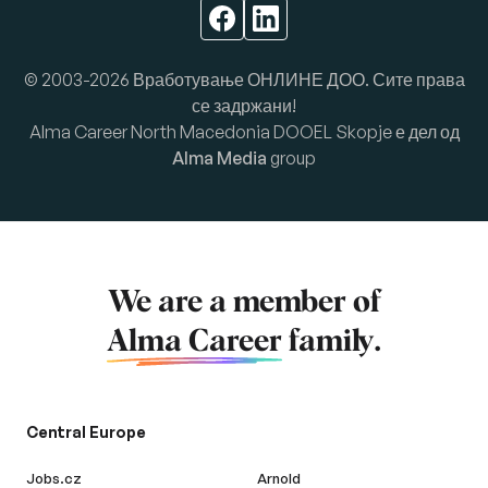
© 2003-2026 Вработување ОНЛИНЕ ДОО. Сите права
се задржани!
Alma Career North Macedonia DOOEL Skopje е дел од
Alma Media
group
We are a member of
Alma Career
family.
Central Europe
Jobs.cz
Arnold