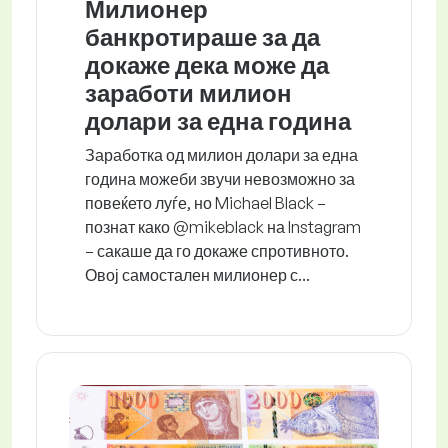
Милионер
банкротираше за да
докаже дека може да
заработи милион
долари за една година
Заработка од милион долари за една
година можеби звучи невозможно за
повеќето луѓе, но Michael Black –
познат како @mikeblack на Instagram
– сакаше да го докаже спротивното.
Овој самостален милионер с...