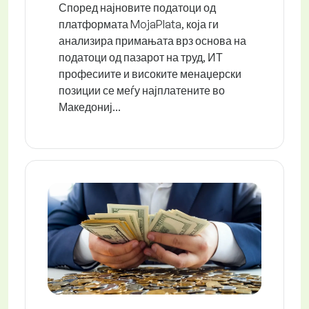
Според најновите податоци од
платформата MojaPlata, која ги
анализира примањата врз основа на
податоци од пазарот на труд, ИТ
професиите и високите менаџерски
позиции се меѓу најплатените во
Македониј...