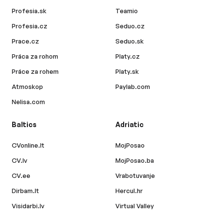
Profesia.sk
Teamio
Profesia.cz
Seduo.cz
Prace.cz
Seduo.sk
Práca za rohom
Platy.cz
Práce za rohem
Platy.sk
Atmoskop
Paylab.com
Nelisa.com
Baltics
Adriatic
CVonline.lt
MojPosao
CV.lv
MojPosao.ba
CV.ee
Vrabotuvanje
Dirbam.lt
Hercul.hr
Visidarbi.lv
Virtual Valley