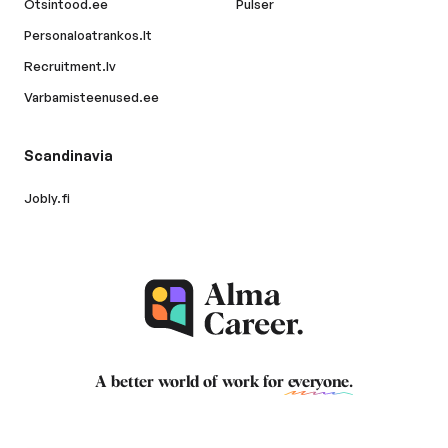
Otsintood.ee
Pulser
Personaloatrankos.lt
Recruitment.lv
Varbamisteenused.ee
Scandinavia
Jobly.fi
A better world of work for
everyone
.