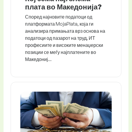
плата во Македонија?
Според најновите податоци од
платформата MojaPlata, која ги
анализира примањата врз основа на
податоци од пазарот на труд, ИТ
професиите и високите менаџерски
позиции се меѓу најплатените во
Македониј...