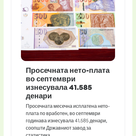
Просечната нето-плата
во септември
изнесувала 41.585
денари
Просечната месечна исплатена нето-
плата по вработен, во септември
годинава изнесувала 41.585 денари,
соопшти Државниот завод за
статистика.