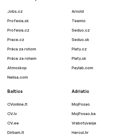
Jobs.cz
Arnold
Profesia.sk
Teamio
Profesia.cz
Seduo.cz
Prace.cz
Seduo.sk
Práca za rohom
Platy.cz
Práce za rohem
Platy.sk
Atmoskop
Paylab.com
Nelisa.com
Baltics
Adriatic
CVonline.lt
MojPosao
CV.lv
MojPosao.ba
CV.ee
Vrabotuvanje
Dirbam.lt
Hercul.hr