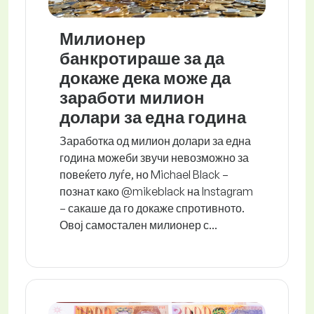
Милионер
банкротираше за да
докаже дека може да
заработи милион
долари за една година
Заработка од милион долари за една
година можеби звучи невозможно за
повеќето луѓе, но Michael Black –
познат како @mikeblack на Instagram
– сакаше да го докаже спротивното.
Овој самостален милионер с...