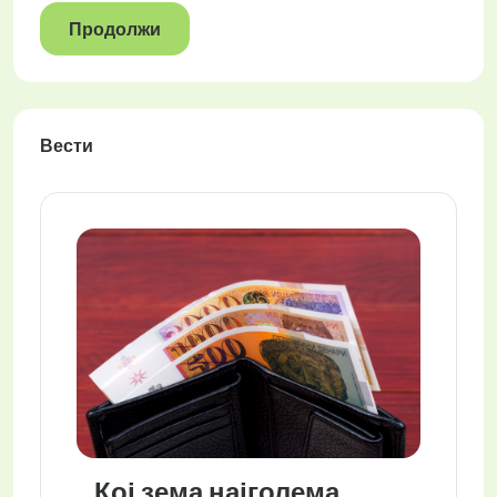
Продолжи
Вести
Кој зема најголема