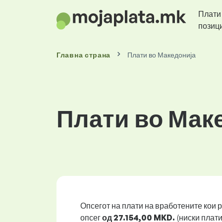
Плати
позиц
Главна страна
Плати во Македонија
Плати во Мак
Опсегот на плати на вработените кои р
опсег
од 27.154,00 MKD.
(ниски плат