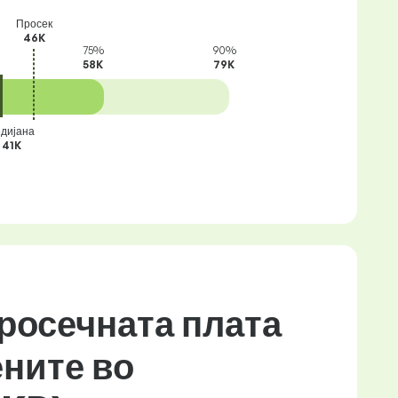
Просек
46K
75%
90%
58K
79K
дијана
41K
росечната плата
ените во