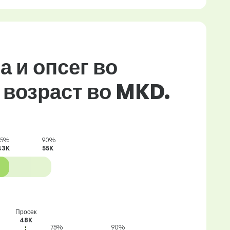
а и опсег во
 возраст во MKD.
75%
90%
43K
55K
Просек
48K
75%
90%