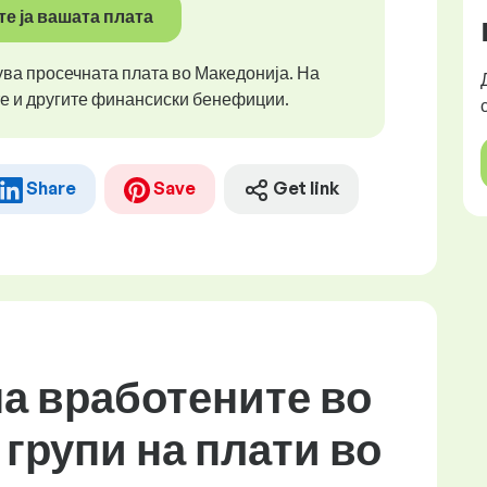
е ја вашата плата
ува просечната плата во Македонија. На
те и другите финансиски бенефиции.
Share
Save
Get link
а вработените во
 групи на плати во