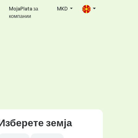
MojaPlata за
MKD
компании
Изберете земја