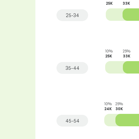
25K
33K
25-34
10%
25%
25K
33K
35-44
10%
25%
24K
30K
45-54