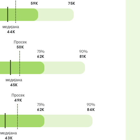
59K
75K
медијана
44K
Просек
50K
75%
90%
62K
81K
медијана
45K
Просек
49K
75%
90%
62K
84K
медијана
43K