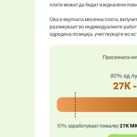
плати можат да бидат изедначени пови
Ова е вкупната месечна плата, вклучи
разликуваат во индивидуалните работн
одредена позиција, учествувајте во и
Просечната нет
80% од лу
27K 
10% заработуваат помалку
27K M