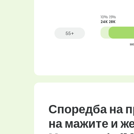
10%
25%
24K
28K
55+
ме
Споредба на п
на мажите и ж