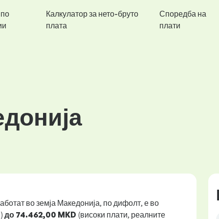
 по
Калкулатор за нето-бруто
Споредба на
ии
плата
плати
едонија
аботат во земја Македонија, по дифолт, е во
и)
до 74.462,00 MKD
(високи плати, реалните