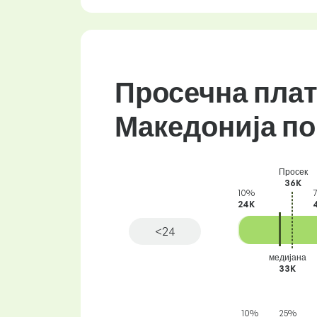
Просечна плат
Македонија по
Просек
36K
10%
25%
24K
25K
<24
медијана
33K
10%
25%