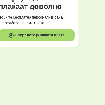
плаќаат
доволно
Добијте
бесплатна
персонализирана
споредба за вашата плата.
Споредете ја вашата плата