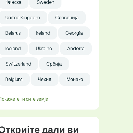
Финска
Sweden
United Kingdom
Словенија
Belarus
Ireland
Georgia
Iceland
Ukraine
Andorra
Switzerland
Србија
Belgium
Чехия
Монако
Покажете ги сите земји
Откријте дали ви