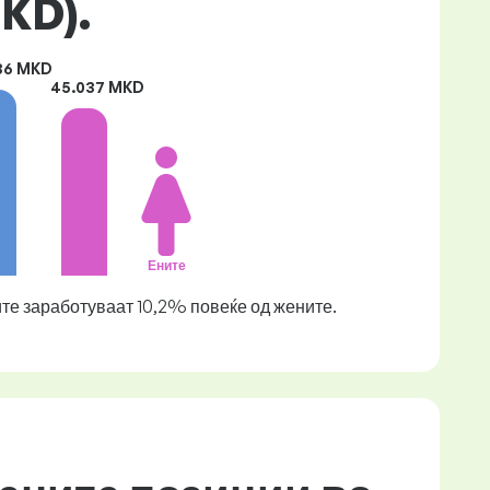
KD).
36 MKD
45.037 MKD
Ените
те заработуваат 10,2% повеќе од жените.