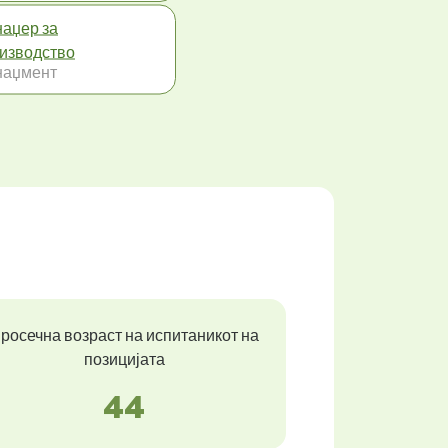
аџер за
изводство
наџмент
росечна возраст на испитаникот на
позицијата
44