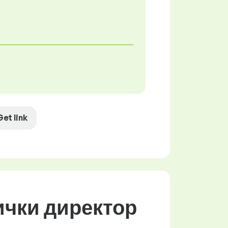
Get link
ички директор