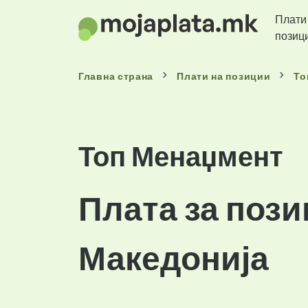
Плати
позиц
Главна страна
Плати
на позиции
То
Топ Менаџмент
Плата за пози
Македонија