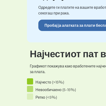
Одредете ги платите на вашите вработ
секогаш при рака.
Пробај ја алатката за плати бес
Најчестиот пат 
Графикот покажува како вработените најчес
за плата.
Најчесто (>15%)
Невообичаено (5-15%)
Ретко (<5%)