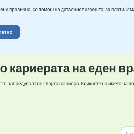
ени правично, со помош на деталниот извештај за плати. Им
платно
во кариерата на еден в
то напредуваат во својата кариера. Кликнете на името на по
Гла