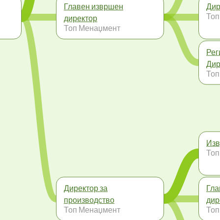
Главен извршен
Дир
Топ
директор
Топ Менаџмент
Рег
Дир
Топ
Изв
Топ
Директор за
Гла
производство
дир
Топ Менаџмент
Топ