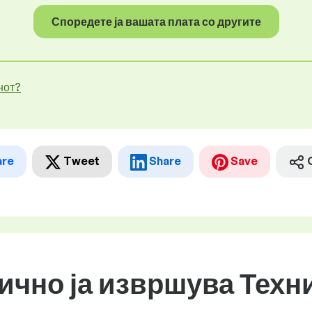
Споредете ја вашата плата со другите
нот?
are
Tweet
Share
Save
бично ја извршува Техн