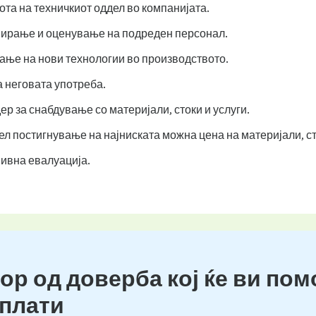
та на техничкиот оддел во компанијата.
ирање и оценување на подреден персонал.
ање на нови технологии во производството.
 неговата употреба.
р за снабдување со материјали, стоки и услуги.
л постигнување на најниската можна цена на материјали, сто
нивна евалуација.
ор од доверба кој ќе ви пом
 плати