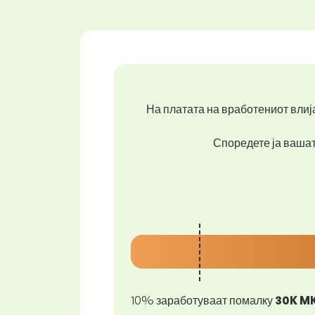
На платата на вработениот влија
Споредете ја вашата
10% заработуваат помалку
30K M