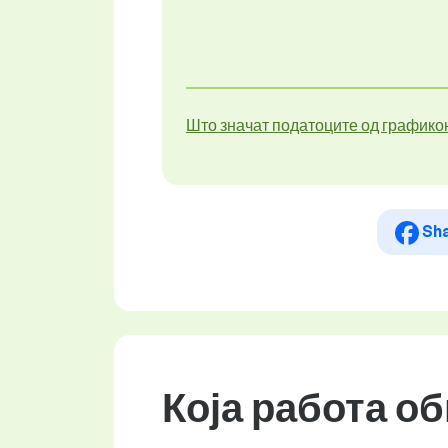
Што значат податоците од графико
Sh
Која работа о