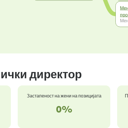
Мен
про
Ме
нички директор
Застапеност на жени на позицијата
П
0%