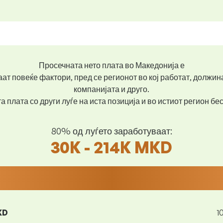
Просечната нето плата во Македонија е
ат повеќе фактори, пред се регионот во кој работат, должин
компанијата и друго.
 плата со други луѓе на иста позиција и во истиот регион б
80% од луѓето заработуваат:
30K - 214K MKD
KD
1