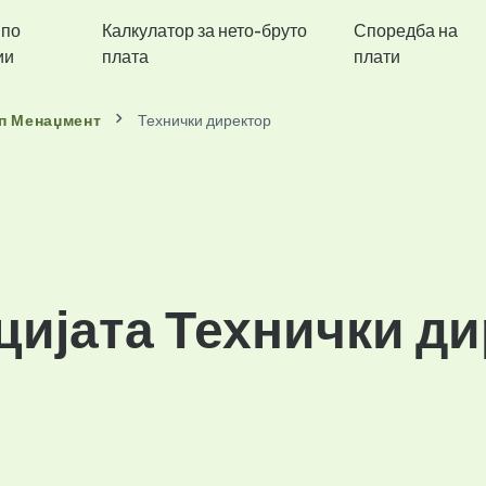
 по
Калкулатор за нето-бруто
Споредба на
ии
плата
плати
п Менаџмент
Технички директор
цијата Технички ди