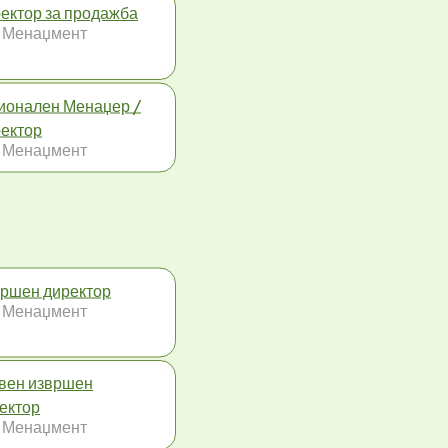
ектор за продажба
 Менаџмент
ионален Менаџер /
ектор
 Менаџмент
ршен директор
 Менаџмент
вен извршен
ектор
 Менаџмент