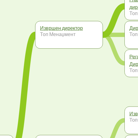
дир
Топ
Извршен директор
Дир
Топ Менаџмент
Топ
Рег
Дир
Топ
Изв
Топ