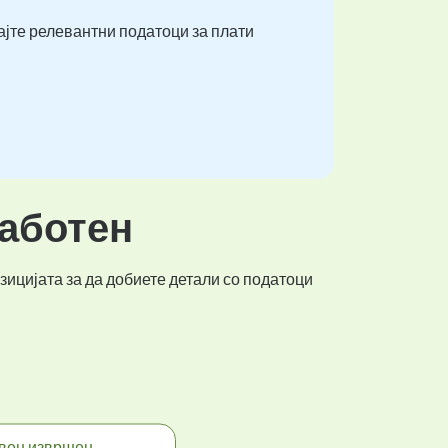
ајте релевантни податоци за плати
работен
зицијата за да добиете детали со податоци
вен извршен