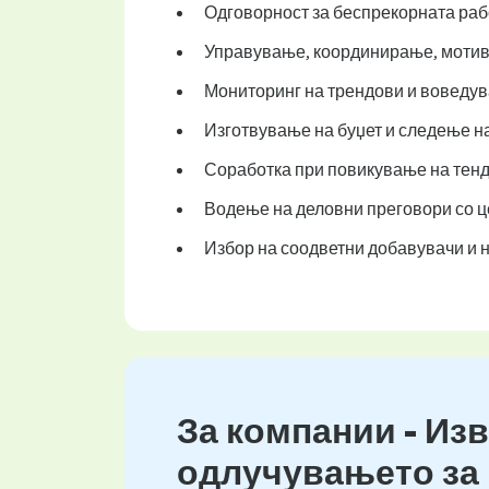
Одговорност за беспрекорната рабо
Управување, координирање, мотив
Мониторинг на трендови и воведув
Изготвување на буџет и следење на
Соработка при повикување на тенде
Водење на деловни преговори со це
Избор на соодветни добавувачи и 
За компании - Изв
одлучувањето за