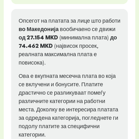
Опсегот на платата за лице што работи
во Македонија
вообичаено се движи
од
27.154 MKD
(минимална плата)
до
74.462 MKD
(највисок просек,
реалната максимална плата е
повисока).
Ова е вкупната месечна плата во која
се вклучени и бонусите. Платите
драстично се разликуваат помеѓу
различните категории на работни
места. Доколку ве интересира платата
за одредена категорија, погледнете ги
подолу платите за специфични
категории.