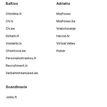
Baltics
Adriatic
CVonline.lt
MojPosao
CV.lv
MojPosao.ba
CV.ee
Vrabotuvanje
Dirbam.lt
Hercul.hr
Visidarbi.lv
Virtual Valley
Otsintood.ee
Pulser
Personaloatrankos.lt
Recruitment.lv
Varbamisteenused.ee
Scandinavia
Jobly.fi