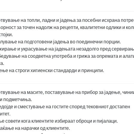
твување на топли, ладни и јадења за посебни исхрана потре
орност за точен надолж на рецепти, квалитетни одлики и ко
тојки.
лување на подготовени јадења во поединечни порции.
ирање и украсување на јадењата незадолго пред сервирањ
едување на соодветна употреба и грижа за опремата и алат
а.
ње на строги хигиенски стандарди и принципи.
твување на масите, поставување на прибор за јадење, чини
и подметчиња.
дојде и сместување на гостите според тековниот достапен
итет.
е совети кога клиентите избираат оброци и пијалаци.
ќање на нарачки од клиентите.