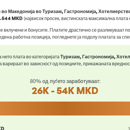
и
во Македонија во Туризам, Гастрономија, Хотелиерств
.544 MKD
(највисок просек, вистинската максимална плата 
се вклучени и бонусите. Платите драстично се разликуваат 
едена работна позиција, погледнете ја подолу платата за сп
 нето плата во категоријата
Туризам, Гастрономија, Хоте
 варираат во зависност од позициите, прикажаната вреднос
80% од луѓето заработуваат:
26K - 54K MKD
KD