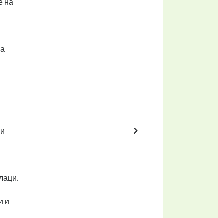
е на
ка
жи
лаци.
и и