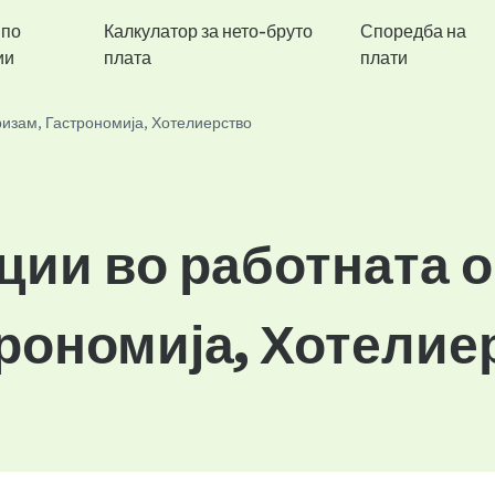
 по
Калкулатор за нето-бруто
Споредба на
ии
плата
плати
ризам, Гастрономија, Хотелиерство
ции во работната 
трономија, Хотелие