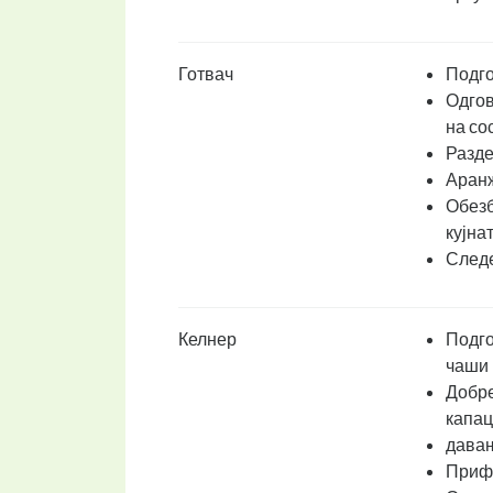
Готвач
Подго
Одгов
на сос
Разде
Аранж
Обезб
кујнат
Следе
Келнер
Подго
чаши 
Добре
капац
давањ
Прифа