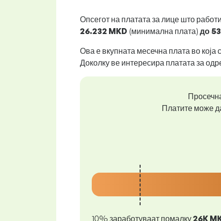
Опсегот на платата за лице што работ
26.232 MKD
(минимална плата)
до
53
Ова е вкупната месечна плата во која 
Доколку ве интересира платата за одр
Просечна
Платите може да
10% заработуваат помалку
26K M