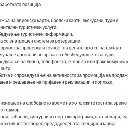
работната позиција
жба на авионски карти, бродски карти, екскурзии, тури и
нителни туристички услуги.
едување туристички информации.
а со внатрешен систем за резервации.
орност за проверка и точност на цените што се наплаќаат.
чување договори во врска со обезбедувањето на тури.
едување на лична, телефонска, е-пошта или факс комуника
иенти.
отка и спроведување на активности за промоција на продаж
ње и решавање на пријавени рекламации и поплаки.
изирање на слободното време на хотелските гости за време
от одмор.
ање забавни, културни и спортски програми, натпревари, ту
ги активности според предодредената специјализација.