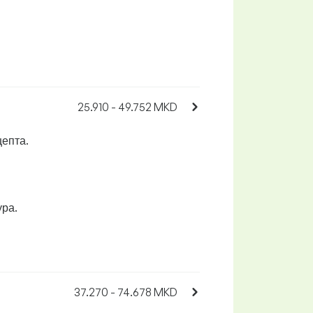
25.910 - 49.752 MKD
цепта.
ура.
37.270 - 74.678 MKD