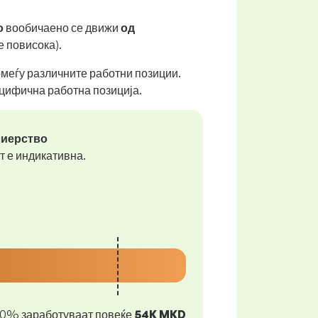
о
вообичаено се движи
од
е повисока).
помеѓу различните работни позиции.
ецифична работна позиција.
лиерство
т е индикативна.
10% заработуваат повеќе
54K MKD