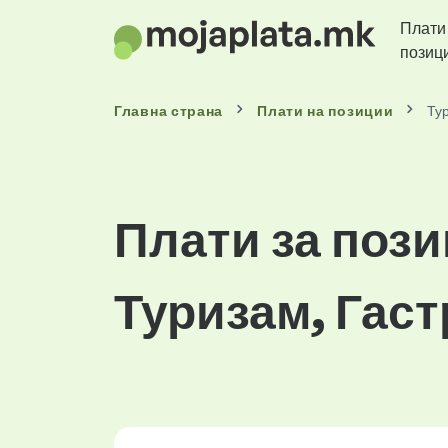
Плати
позиц
Главна страна
Плати
на позиции
Ту
Плати за пози
Туризам, Гас