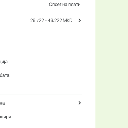
Опсег на плати
28.722 - 48.222 MKD
ција
бата.
 на
рнири