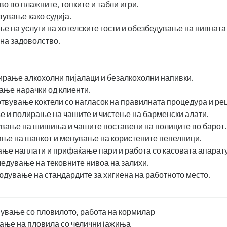
во во плажните, топките и табли игри.
вување како судија.
ње на услуги на хотелските гости и обезбедување на нивната
на задоволство.
рање алкохолни пијалаци и безалкохолни напивки.
ње нарачки од клиенти.
твување коктели со нагласок на правилната процедура и ре
 и полирање на чашите и чистење на барменски алати.
вање на шишиња и чашите поставени на полиците во барот.
ње на шанкот и менување на користените пепелници.
ње наплати и прифаќање пари и работа со касовата апарат
едување на тековните нивоа на залихи.
дување на стандардите за хигиена на работното место.
ување со пловилото, работа на кормилар
ање на пловила со челични јажиња