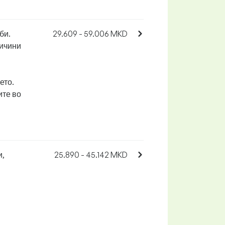
би.
29.609 - 59.006 MKD
личини
ето.
ите во
и,
25.890 - 45.142 MKD