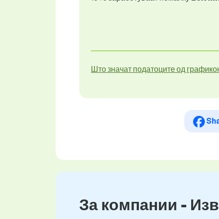
Што значат податоците од графико
Sh
За компании - Изв