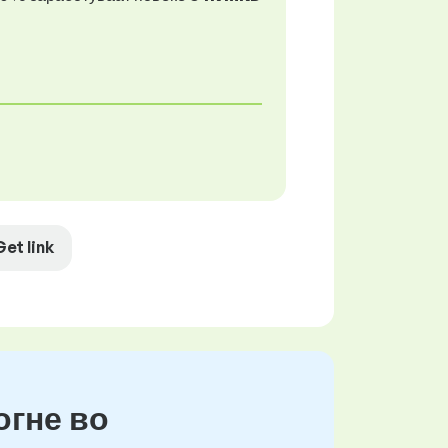
Get link
огне во