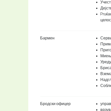
Учест
Дејст
Pruќа
целос
Бармен
Серви
Прима
Приго
Миење
Уреду
Бриса
Взема
Надгл
Соблю
Бродски офицер
управ
врзув