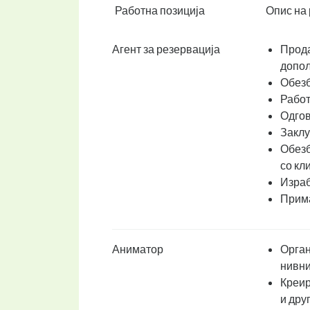
Работна позиција
Опис на 
Агент за резервација
Прода
допол
Обезб
Работ
Одгов
Заклу
Обезб
со кл
Израб
Прима
Аниматор
Орган
нивни
Креир
и дру