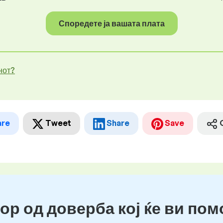
Споредете ја вашата плата
нот?
are
Tweet
Share
Save
ор од доверба кој ќе ви пом