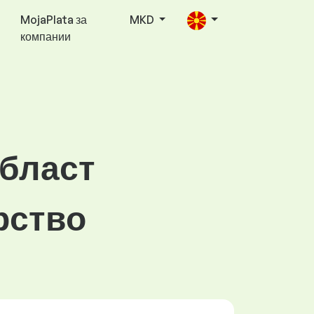
MojaPlata за
MKD
компании
област
рство