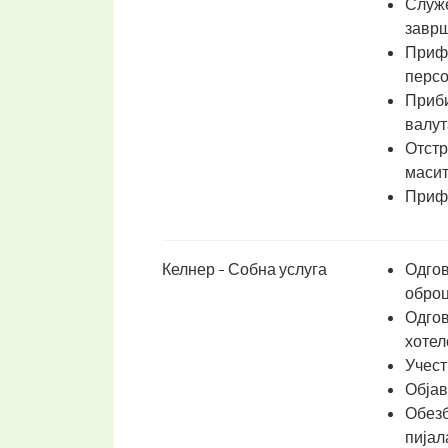
Служе
заврш
Прифа
персо
Приби
валут
Отстр
масит
Прифа
Келнер - Собна услуга
Одгов
оброц
Одгов
хотел
Учест
Објав
Обезб
пијал