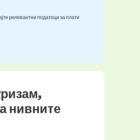
ајте релевантни податоци за плати
уризам,
на нивните