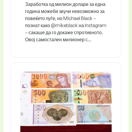
Заработка од милион долари за една
година можеби звучи невозможно за
повеќето луѓе, но Michael Black –
познат како @mikeblack на Instagram
– сакаше да го докаже спротивното.
Овој самостален милионер с...