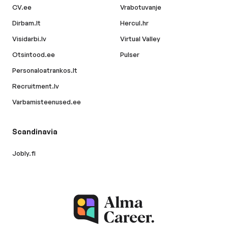
CV.ee
Vrabotuvanje
Dirbam.lt
Hercul.hr
Visidarbi.lv
Virtual Valley
Otsintood.ee
Pulser
Personaloatrankos.lt
Recruitment.lv
Varbamisteenused.ee
Scandinavia
Jobly.fi