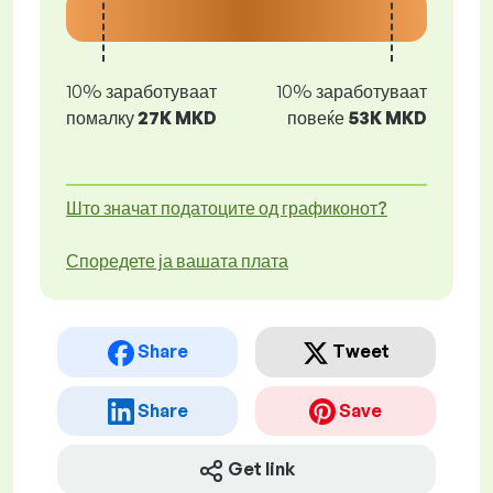
10% заработуваат
10% заработуваат
помалку
27K MKD
повеќе
53K MKD
Што значат податоците од графиконот?
Споредете ја вашата плата
Share
Tweet
Share
Save
Get link