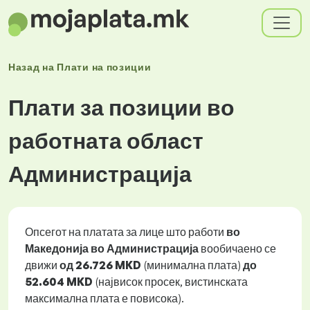
Назад на
Плати
на позиции
Плати за позиции во
работната област
Администрација
Опсегот на платата за лице што работи
во
Македонија во Администрација
вообичаено се
движи
од
26.726 MKD
(минимална плата)
до
52.604 MKD
(највисок просек, вистинската
максимална плата е повисока).