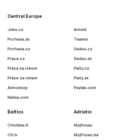
Central Europe
Jobs.cz
Arnold
Profesia.sk
Teamio
Profesia.cz
Seduo.cz
Prace.cz
Seduo.sk
Práca za rohom
Platy.cz
Práce za rohem
Platy.sk
Atmoskop
Paylab.com
Nelisa.com
Baltics
Adriatic
CVonline.lt
MojPosao
CV.lv
MojPosao.ba