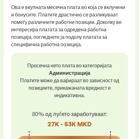
Ова е вкупната месечна плата во која се вклучени
и бонусите. Платите драстично се разликуваат
помеѓу различните работни позиции. Доколку ве
интересира платата за одредена работна
позиција, погледнете ја подолу платата за
специфична работна позиција.
Просечна нето плата во категоријата
Администрација
Платите може да варираат во зависност од
позициите, прикажаната вредност е
индикативна.
80% од луѓето заработуваат:
27K - 53K MKD