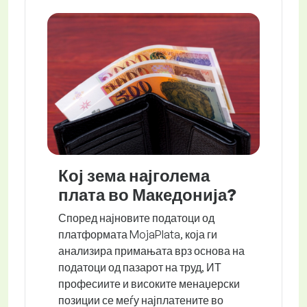
Кој зема најголема
плата во Македонија?
Според најновите податоци од
платформата MojaPlata, која ги
анализира примањата врз основа на
податоци од пазарот на труд, ИТ
професиите и високите менаџерски
позиции се меѓу најплатените во