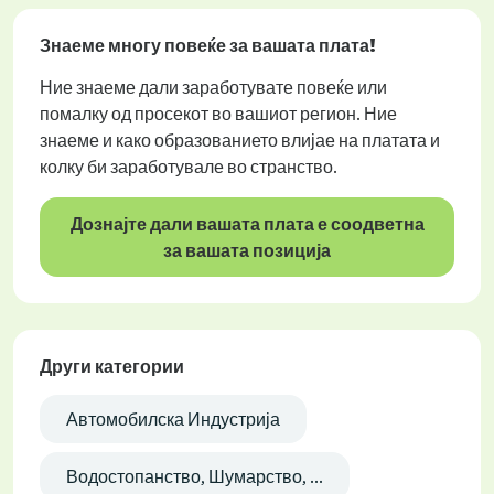
Знаеме многу повеќе за вашата плата!
Ние знаеме дали заработувате повеќе или
помалку од просекот во вашиот регион. Ние
знаеме и како образованието влијае на платата и
колку би заработувале во странство.
Дознајте дали вашата плата е соодветна
за вашата позиција
Други категории
Автомобилска Индустрија
Водостопанство, Шумарство, ...