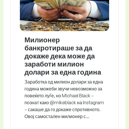
Милионер
банкротираше за да
докаже дека може да
заработи милион
долари за една година
Заработка од милион долари за една
година можеби звучи невозможно за
повеќето луѓе, но Michael Black –
познат како @mikeblack на Instagram
– сакаше да го докаже спротивното.
Овој самостален милионер с...