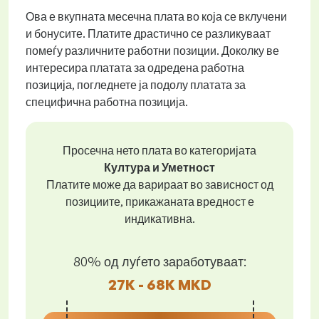
Ова е вкупната месечна плата во која се вклучени
и бонусите. Платите драстично се разликуваат
помеѓу различните работни позиции. Доколку ве
интересира платата за одредена работна
позиција, погледнете ја подолу платата за
специфична работна позиција.
Просечна нето плата во категоријата
Култура и Уметност
Платите може да варираат во зависност од
позициите, прикажаната вредност е
индикативна.
80% од луѓето заработуваат:
27K - 68K MKD