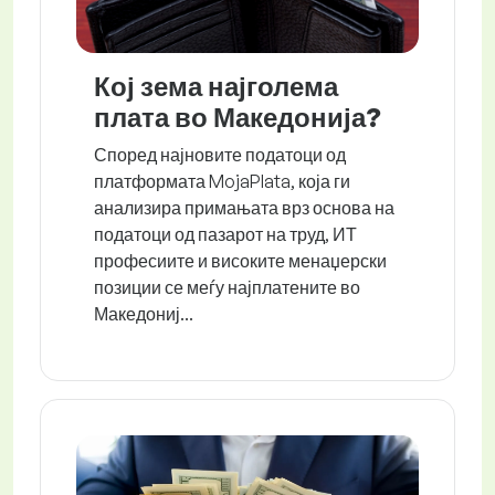
Кој зема најголема
плата во Македонија?
Според најновите податоци од
платформата MojaPlata, која ги
анализира примањата врз основа на
податоци од пазарот на труд, ИТ
професиите и високите менаџерски
позиции се меѓу најплатените во
Македониј...