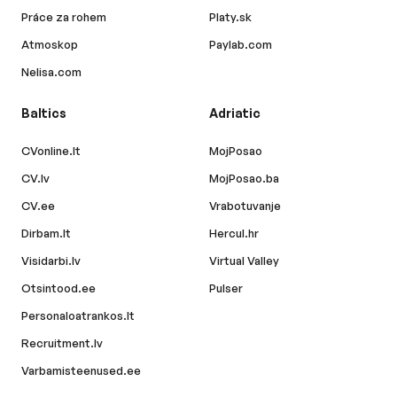
Práce za rohem
Platy.sk
Atmoskop
Paylab.com
Nelisa.com
Baltics
Adriatic
CVonline.lt
MojPosao
CV.lv
MojPosao.ba
CV.ee
Vrabotuvanje
Dirbam.lt
Hercul.hr
Visidarbi.lv
Virtual Valley
Otsintood.ee
Pulser
Personaloatrankos.lt
Recruitment.lv
Varbamisteenused.ee