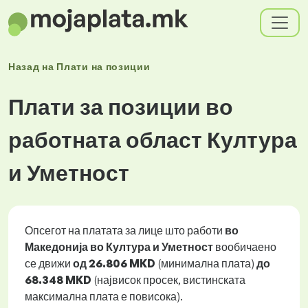
Назад на
Плати
на позиции
Плати за позиции во
работната област Култура
и Уметност
Опсегот на платата за лице што работи
во
Македонија во Култура и Уметност
вообичаено
се движи
од
26.806 MKD
(минимална плата)
до
68.348 MKD
(највисок просек, вистинската
максимална плата е повисока).