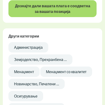
Дознајте дали вашата плата е соодветна
за вашата позиција
Други категории
Администрација
Земјоделство, Прехранбена ...
Менаџмент
Менаџмент со квалитет
Новинарство, Печатени ...
Осигурување