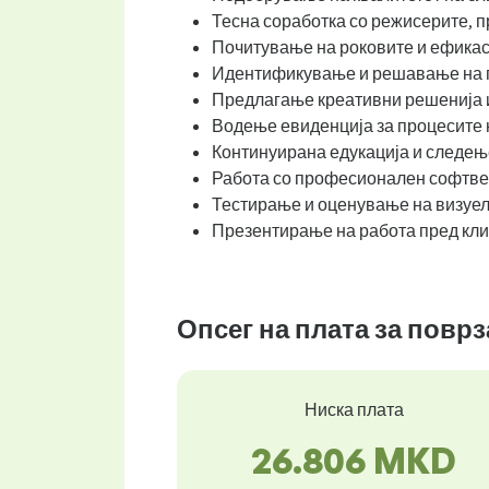
Тесна соработка со режисерите, п
Почитување на роковите и ефикас
Идентификување и решавање на п
Предлагање креативни решенија 
Водење евиденција за процесите 
Континуирана едукација и следење
Работа со професионален софтве
Тестирање и оценување на визуел
Презентирање на работа пред клие
Опсег на плата за повр
Ниска плата
26.806 MKD