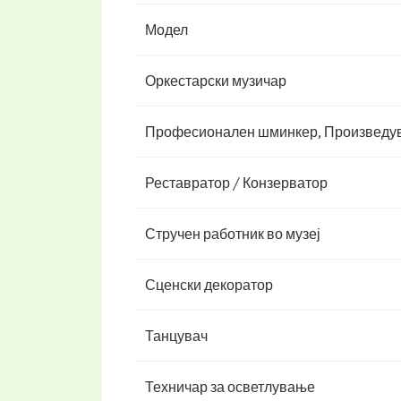
Модел
Оркестарски музичар
Професионален шминкер, Произведув
Реставратор / Конзерватор
Стручен работник во музеј
Сценски декоратор
Танцувач
Техничар за осветлување