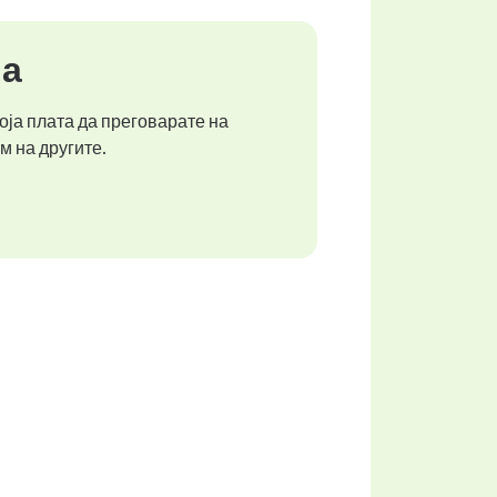
ја
оја плата да преговарате на
м на другите.