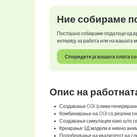
Ние собираме по
Постојано собираме податоци од вр
интервју за работа или на вашата 
Споредете ја вашата плата со
Опис на работнат
Создавање CGI (слики генерирани 
Комбинирање на CGI со реални сни
Создавање симулации како што се 
Креирање 3Д модели и нивно аним
Подобрување на квалитетот на сл