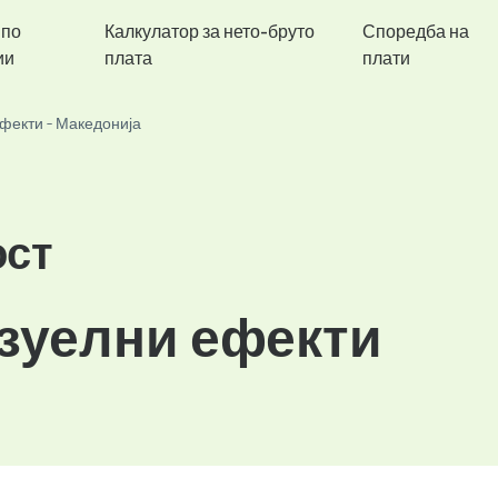
 по
Калкулатор за нето-бруто
Споредба на
ии
плата
плати
фекти - Македонија
ост
изуелни ефекти