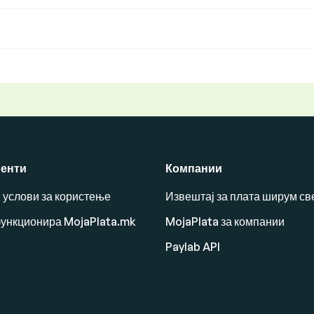
енти
Компании
 услови за користење
Извештај за плата ширум св
функционира MojaPlata.mk
MojaPlata за компании
Paylab API