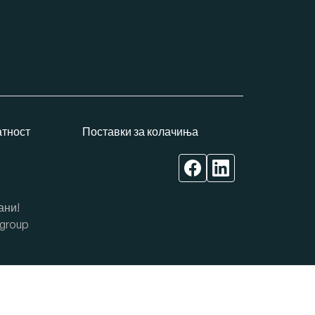
атност
Поставки за колачиња
ани!
group