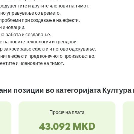
родуцентите и другите членови на тимот.
но управување со времето.
роблеми при создавање на ефекти.
и иновации.
на работа и создавање.
 на новите технологии и трендови.
р за креирање ефекти и негово одржување.
ните ефекти пред конечното производство.
нтите и членовите на тимот.
зани позиции во категоријата Култура
Просечна плата
43.092 MKD