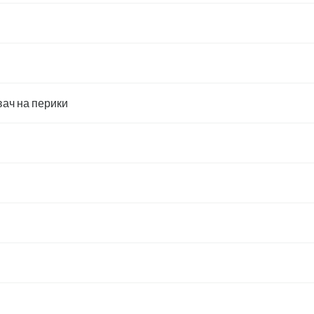
ач на перики