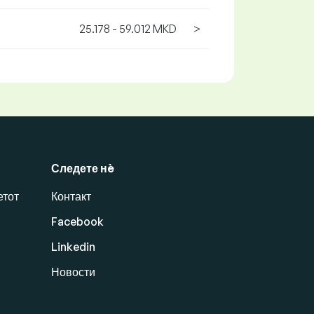
25.178 - 59.012 MKD
>
Следете нè
етот
Контакт
Facebook
Linkedin
Новости