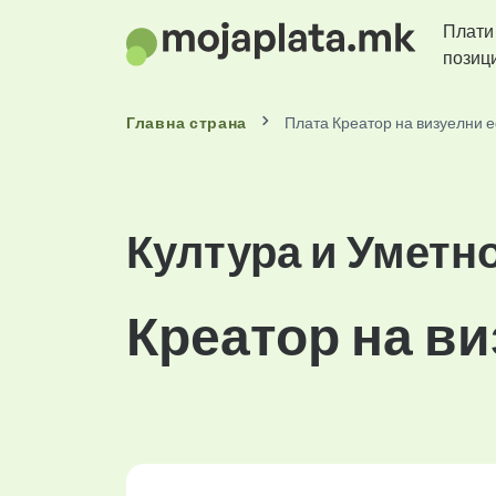
Плати
позиц
Главна страна
Плата Креатор на визуелни е
Култура и Уметн
Креатор на в