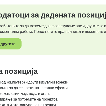
датоци за дадената позици
аботените за да можеме да ве советуваме вас и другите за к
моментална работа. Пополнете го прашалникот и помогнете и
 другите
а позиција
од компјутер) и други визуелни ефекти.
мки за да се постигнат реални ефекти.
експлозии, чад, вода и оган.
ирање за потребите на проектот.
иката и отстранување на грешки.