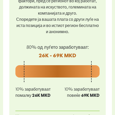
фактори, пред се регионот во кој работат,
должината на искуството, големината на
компанијата и друго.
Споредете ја вашата плата со други луѓе на
иста позиција и во истиот регион бесплатно
и анонимно.
80% од луѓето заработуваат:
26K - 69K MKD
10% заработуваат
10% заработуваат
помалку
26K MKD
повеќе
69K MKD