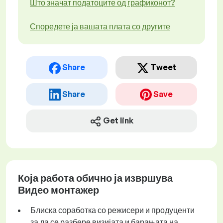
Што значат податоците од графиконот?
Споредете ја вашата плата со другите
Share
Tweet
Share
Save
Get link
Која работа обично ја извршува
Видео монтажер
Блиска соработка со режисери и продуценти
за да се разбере визијата и барањата на