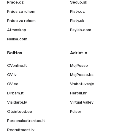
Prace.cz
Seduo.sk
Práca za rohom
Platy.cz
Práce za rohem
Platy.sk
Atmoskop
Paylab.com
Nelisa.com
Baltics
Adriatic
CVonline.lt
MojPosao
CV.lv
MojPosao.ba
CV.ee
Vrabotuvanje
Dirbam.lt
Hercul.hr
Visidarbi.lv
Virtual Valley
Otsintood.ee
Pulser
Personaloatrankos.lt
Recruitment.lv