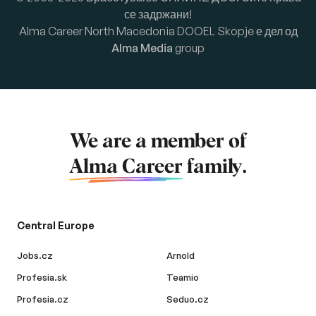
се задржани!
Alma Career North Macedonia DOOEL Skopje е дел од
Alma Media
group
We are a member of
Alma Career
family.
Central Europe
Jobs.cz
Arnold
Profesia.sk
Teamio
Profesia.cz
Seduo.cz