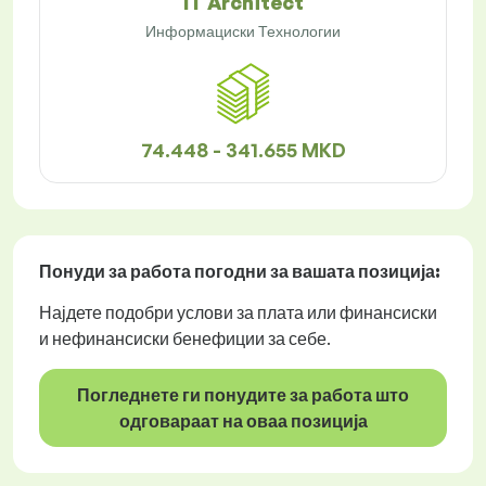
IT Architect
Информациски Технологии
74.448 - 341.655 MKD
Понуди за работа
погодни за вашата позиција:
Најдете подобри услови за плата или финансиски
и нефинансиски бенефиции за себе.
Погледнете ги понудите за работа што
одговараат на оваа позиција