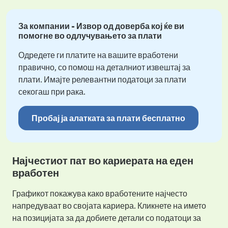
За компании - Извор од доверба кој ќе ви
помогне во одлучувањето за плати
Одредете ги платите на вашите вработени
правично, со помош на деталниот извештај за
плати. Имајте релевантни податоци за плати
секогаш при рака.
Пробај ја алатката за плати бесплатно
Најчестиот пат во кариерата на еден
вработен
Графикот покажува како вработените најчесто
напредуваат во својата кариера. Кликнете на името
на позицијата за да добиете детали со податоци за