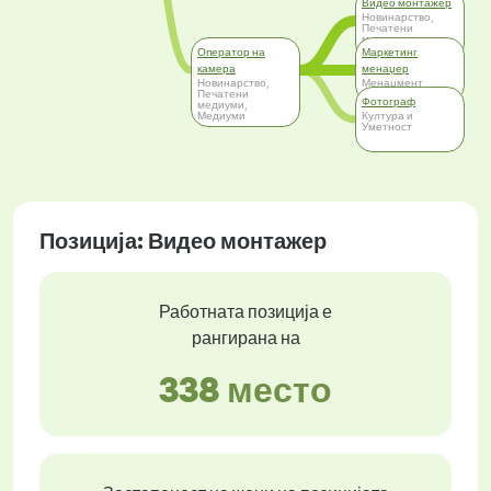
Видео монтажер
Новинарство,
Печатени
медиуми,
Медиуми
Оператор на
Маркетинг
камера
менаџер
Новинарство,
Менаџмент
Печатени
Фотограф
медиуми,
Медиуми
Култура и
Уметност
Позиција: Видео монтажер
Работната позиција е
рангирана на
338 место