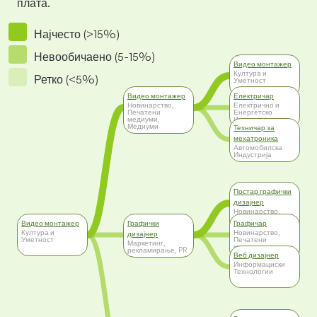
плата.
Најчесто (>15%)
Невообичаено (5-15%)
Видео монтажер
Култура и
Ретко (<5%)
Уметност
Видео монтажер
Електричар
Новинарство,
Електрично и
Печатени
Енергетско
медиуми,
Инженерство
Медиуми
Техничар за
мехатроника
Автомобилска
Индустрија
Постар графички
дизајнер
Новинарство,
Печатени
Видео монтажер
Графички
Графичар
медиуми,
Култура и
Медиуми
Новинарство,
дизајнер
Уметност
Печатени
Маркетинг,
медиуми,
рекламирање, PR
Медиуми
Веб дизајнер
Информациски
Технологии