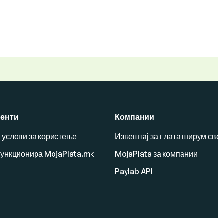
енти
Компании
 услови за користење
Извештај за плата ширум св
функционира MojaPlata.mk
MojaPlata за компании
Paylab API