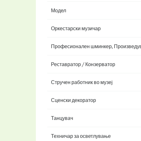
Модел
Оркестарски музичар
Професионален шминкер, Произведув
Реставратор / Конзерватор
Стручен работник во музеј
Сценски декоратор
Танцувач
Техничар за осветлување