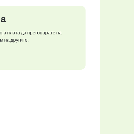
ја
оја плата да преговарате на
м на другите.