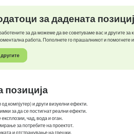
датоци за дадената позици
аботените за да можеме да ве советуваме вас и другите за к
моментална работа. Пополнете го прашалникот и помогнете и
 другите
а позиција
од компјутер) и други визуелни ефекти.
мки за да се постигнат реални ефекти.
експлозии, чад, вода и оган.
ирање за потребите на проектот.
иката и отстранување на грешки.