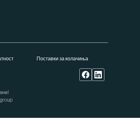
атност
Поставки за колачиња
ани!
group