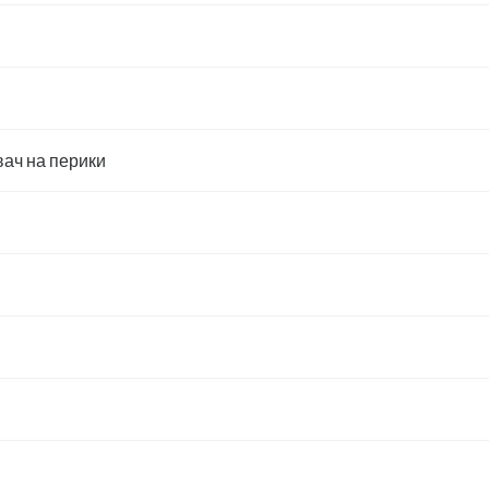
ач на перики