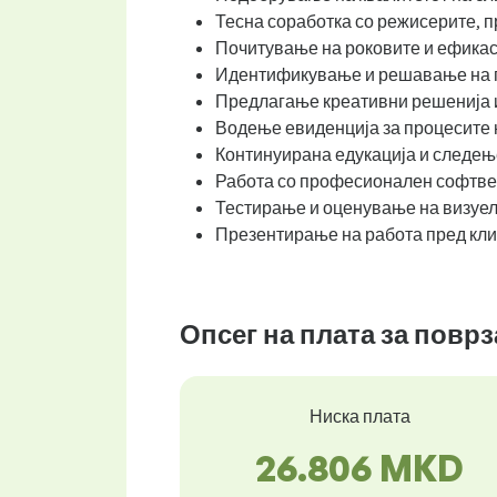
Тесна соработка со режисерите, п
Почитување на роковите и ефикас
Идентификување и решавање на п
Предлагање креативни решенија 
Водење евиденција за процесите 
Континуирана едукација и следење
Работа со професионален софтве
Тестирање и оценување на визуел
Презентирање на работа пред клие
Опсег на плата за повр
Ниска плата
26.806 MKD