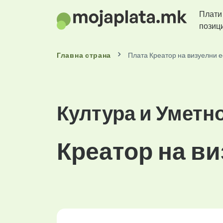
Плати
позиц
Главна страна
Плата Креатор на визуелни е
Култура и Уметн
Креатор на в