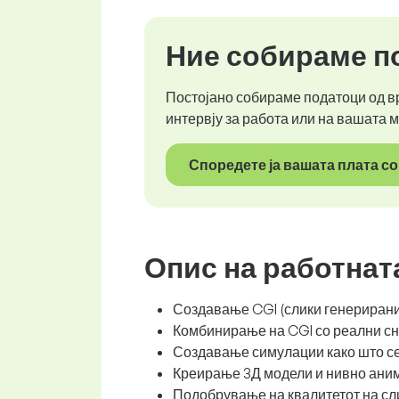
Ние собираме по
Постојано собираме податоци од вр
интервју за работа или на вашата 
Споредете ја вашата плата со
Опис на работнат
Создавање CGI (слики генерирани 
Комбинирање на CGI со реални сни
Создавање симулации како што се 
Креирање 3Д модели и нивно аним
Подобрување на квалитетот на сл