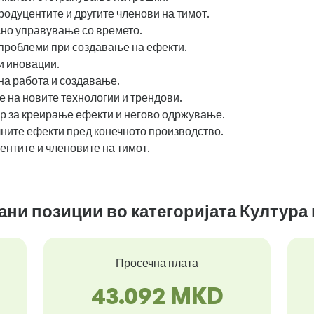
родуцентите и другите членови на тимот.
но управување со времето.
роблеми при создавање на ефекти.
и иновации.
на работа и создавање.
 на новите технологии и трендови.
р за креирање ефекти и негово одржување.
ните ефекти пред конечното производство.
нтите и членовите на тимот.
зани позиции во категоријата Култура
Просечна плата
43.092 MKD