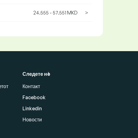
24.555 - 57.551 MKD
>
Следете нè
етот
Контакт
Facebook
Linkedin
Новости