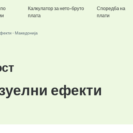
 по
Калкулатор за нето-бруто
Споредба на
ии
плата
плати
фекти - Македонија
ост
изуелни ефекти