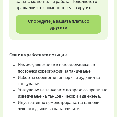
вашата моментална работа. Пополнете го
прашалникот и помогнете им на другите.
Споредете ја вашата плата со
другите
Опис на работната позиција
Измислување нови и прилагодување на
постоечки кореографии за танцување.
Избор на соодветни танчери на аудиции за
танцување.
Упатување на танчерите во врска со правилно
изведување на танцови чекори и движења.
Илустративно демонстрирање на танцови
чекори и движења на танчерите.