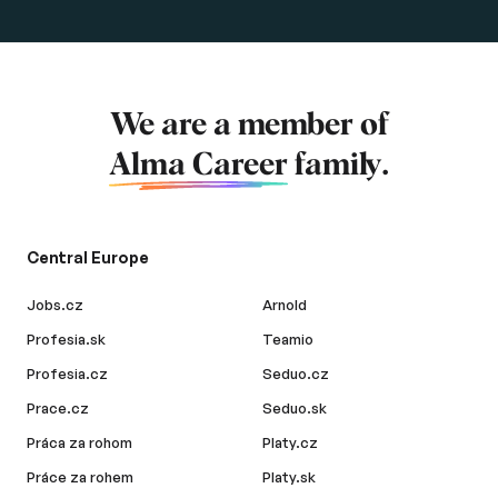
We are a member of
Alma Career
family.
Central Europe
Jobs.cz
Arnold
Profesia.sk
Teamio
Profesia.cz
Seduo.cz
Prace.cz
Seduo.sk
Práca za rohom
Platy.cz
Práce za rohem
Platy.sk