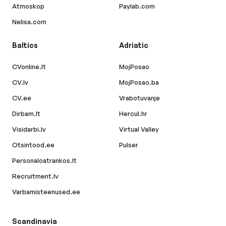
Atmoskop
Paylab.com
Nelisa.com
Baltics
Adriatic
CVonline.lt
MojPosao
CV.lv
MojPosao.ba
CV.ee
Vrabotuvanje
Dirbam.lt
Hercul.hr
Visidarbi.lv
Virtual Valley
Otsintood.ee
Pulser
Personaloatrankos.lt
Recruitment.lv
Varbamisteenused.ee
Scandinavia