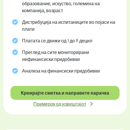
образование, искуство, големина на
компанија, возраст
Дистрибуција на испитаниците во појаси на
плати
Платата се движи од 1 до 9 децил
Преглед на сите мониторирани
нефинансиски придобивки
Анализа на финансиски придобивки
Креирајте сметка и направете нарачка
Примерок од извештајот