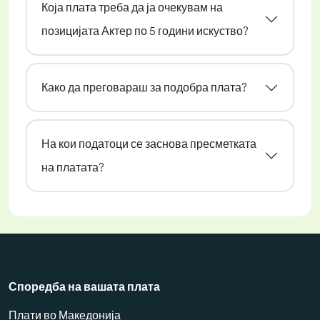
Која плата треба да ја очекувам на
позицијата Актер по 5 години искуство?
Како да преговараш за подобра плата?
На кои податоци се заснова пресметката
на платата?
Споредба на вашата плата
Плати во Македонија