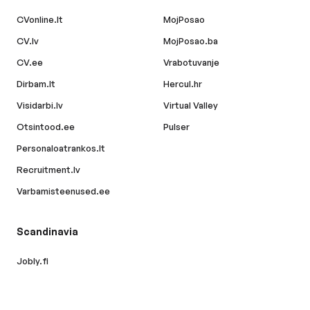
CVonline.lt
MojPosao
CV.lv
MojPosao.ba
CV.ee
Vrabotuvanje
Dirbam.lt
Hercul.hr
Visidarbi.lv
Virtual Valley
Otsintood.ee
Pulser
Personaloatrankos.lt
Recruitment.lv
Varbamisteenused.ee
Scandinavia
Jobly.fi