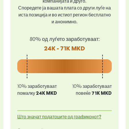
компанијата и друго.
Споредете ја вашата плата со други луѓе на
иста позиција и во истиот регион бесплатно
и анонимно.
80% од луѓето заработуваат:
24K - 71K MKD
10% заработуваат
10% заработуваат
помалку
24K MKD
повеќе
71K MKD
Што значат податоците од графиконот?