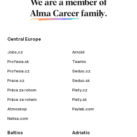
We are a member of
Alma Career
family.
Central Europe
Jobs.cz
Arnold
Profesia.sk
Teamio
Profesia.cz
Seduo.cz
Prace.cz
Seduo.sk
Práca za rohom
Platy.cz
Práce za rohem
Platy.sk
Atmoskop
Paylab.com
Nelisa.com
Baltics
Adriatic