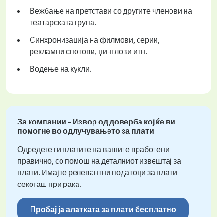
Вежбање на претстави со другите членови на
театарската група.
Синхронизација на филмови, серии,
рекламни спотови, џинглови итн.
Водење на кукли.
За компании - Извор од доверба кој ќе ви
помогне во одлучувањето за плати
Одредете ги платите на вашите вработени
правично, со помош на деталниот извештај за
плати. Имајте релевантни податоци за плати
секогаш при рака.
Пробај ја алатката за плати бесплатно