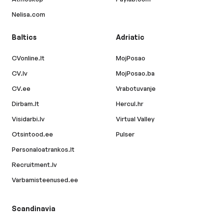
Nelisa.com
Baltics
Adriatic
CVonline.lt
MojPosao
CV.lv
MojPosao.ba
CV.ee
Vrabotuvanje
Dirbam.lt
Hercul.hr
Visidarbi.lv
Virtual Valley
Otsintood.ee
Pulser
Personaloatrankos.lt
Recruitment.lv
Varbamisteenused.ee
Scandinavia