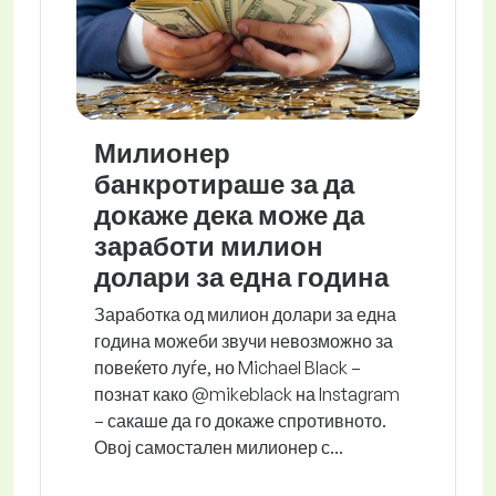
Милионер
банкротираше за да
докаже дека може да
заработи милион
долари за една година
Заработка од милион долари за една
година можеби звучи невозможно за
повеќето луѓе, но Michael Black –
познат како @mikeblack на Instagram
– сакаше да го докаже спротивното.
Овој самостален милионер с...