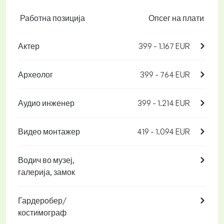
Работна позиција
Опсег на плати
Актер
399 - 1.167 EUR
Археолог
399 - 764 EUR
Аудио инженер
399 - 1.214 EUR
Видео монтажер
419 - 1.094 EUR
Водич во музеј,
галерија, замок
Гардеробер/
костимограф