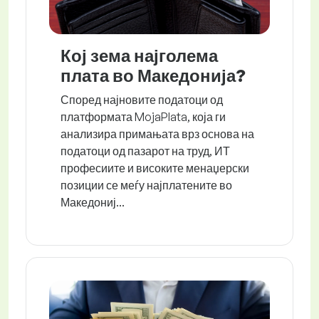
Кој зема најголема
плата во Македонија?
Според најновите податоци од
платформата MojaPlata, која ги
анализира примањата врз основа на
податоци од пазарот на труд, ИТ
професиите и високите менаџерски
позиции се меѓу најплатените во
Македониј...