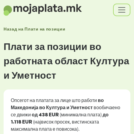
Назад на
Плати
на позиции
Плати за позиции во
работната област Култура
и Уметност
Опсегот на платата за лице што работи
во
Македонија во Култура и Уметност
вообичаено
се движи
од
438 EUR
(минимална плата)
до
1.118 EUR
(највисок просек, вистинската
максимална плата е повисока).