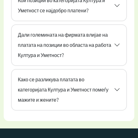
Кои позиции во категоријата Култура и
Уметност се најдобро платени?
Дали големината на фирмата влијае на
платата на позиции во областа на работа
Култура и Уметност?
Како се разликува платата во
категоријата Култура и Уметност помеѓу
мажите и жените?