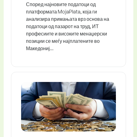
Според најновите податоци од
платформата MojaPlata, која ги
анализира примањата врз основа на
податоци од пазарот на труд, ИТ
професиите и високите менаџерски
позиции се меѓу најплатените во
Македониј...