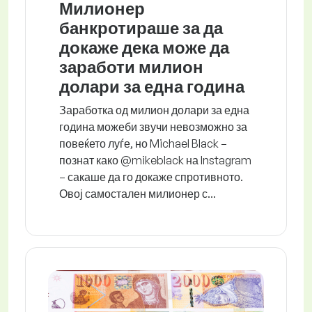
Милионер
банкротираше за да
докаже дека може да
заработи милион
долари за една година
Заработка од милион долари за една
година можеби звучи невозможно за
повеќето луѓе, но Michael Black –
познат како @mikeblack на Instagram
– сакаше да го докаже спротивното.
Овој самостален милионер с...