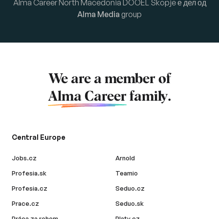
Alma Career North Macedonia DOOEL Skopje е дел од
Alma Media
group
We are a member of
Alma Career
family.
Central Europe
Jobs.cz
Arnold
Profesia.sk
Teamio
Profesia.cz
Seduo.cz
Prace.cz
Seduo.sk
Práca za rohom
Platy.cz