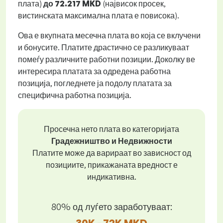
плата)
до
72.217 MKD
(највисок просек,
вистинската максимална плата е повисока).
Ова е вкупната месечна плата во која се вклучени
и бонусите. Платите драстично се разликуваат
помеѓу различните работни позиции. Доколку ве
интересира платата за одредена работна
позиција, погледнете ја подолу платата за
специфична работна позиција.
Просечна нето плата во категоријата
Градежништво и Недвижности
Платите може да варираат во зависност од
позициите, прикажаната вредност е
индикативна.
80% од луѓето заработуваат:
30K - 72K MKD