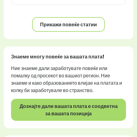
Прикажи повеќе статии
Знаеме многу повеќе за вашата плата!
Ние знаеме дали заработувате повеќе или
помалку од просекот во вашиот регион. Ние
знаеме и како образованието влијае на платата и
колку би заработувале во странство.
Дознајте дали вашата плата е соодветна
за вашата позиција