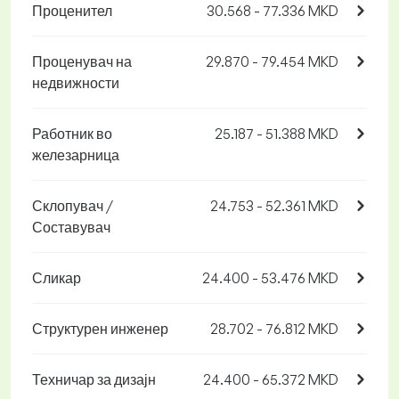
Проценител
30.568 - 77.336 MKD
Проценувач на
29.870 - 79.454 MKD
недвижности
Работник во
25.187 - 51.388 MKD
железарница
Склопувач /
24.753 - 52.361 MKD
Составувач
Сликар
24.400 - 53.476 MKD
Структурен инженер
28.702 - 76.812 MKD
Техничар за дизајн
24.400 - 65.372 MKD