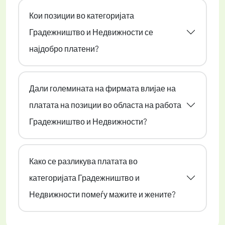
Кои позиции во категоријата
Градежништво и Недвижности се
најдобро платени?
Дали големината на фирмата влијае на
платата на позиции во областа на работа
Градежништво и Недвижности?
Како се разликува платата во
категоријата Градежништво и
Недвижности помеѓу мажите и жените?