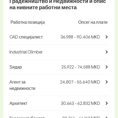
Градежништво и Недвижности и опис
на нивните работни места
Работна позиција
Опсег на плати
CAD специјалист
36.988 - 90.406 MKD
Industrial Climber
Ѕидар
25.922 - 74.588 MKD
Агент за
24.807 - 55.640 MKD
недвижности
Архитект
30.663 - 62.832 MKD