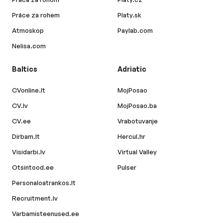
Práce za rohem
Platy.sk
Atmoskop
Paylab.com
Nelisa.com
Baltics
Adriatic
CVonline.lt
MojPosao
CV.lv
MojPosao.ba
CV.ee
Vrabotuvanje
Dirbam.lt
Hercul.hr
Visidarbi.lv
Virtual Valley
Otsintood.ee
Pulser
Personaloatrankos.lt
Recruitment.lv
Varbamisteenused.ee