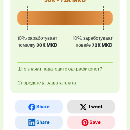
10% заработуваат
10% заработуваат
помалку
30K MKD
повеќе
72K MKD
Што значат податоците од графиконот?
Споредете ја вашата плата
Share
Tweet
Share
Save