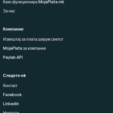
Како функционира MojaPlata.mk
За нас
Компании
Извештај за плата ширум светот
MojaPlata за компании
Paylab API
Следете нè
Контакт
Facebook
Linkedin
Новости