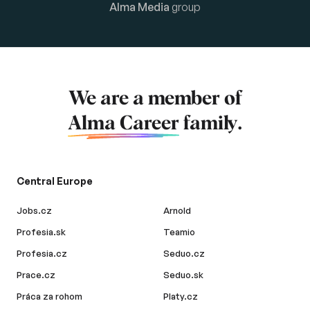
Alma Media
group
We are a member of
Alma Career
family.
Central Europe
Jobs.cz
Arnold
Profesia.sk
Teamio
Profesia.cz
Seduo.cz
Prace.cz
Seduo.sk
Práca za rohom
Platy.cz