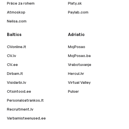
Práce za rohem
Platy.sk
Atmoskop
Paylab.com
Nelisa.com
Baltics
Adriatic
CVonline.lt
MojPosao
CV.lv
MojPosao.ba
CV.ee
Vrabotuvanje
Dirbam.lt
Hercul.hr
Visidarbi.lv
Virtual Valley
Otsintood.ee
Pulser
Personaloatrankos.lt
Recruitment.lv
Varbamisteenused.ee