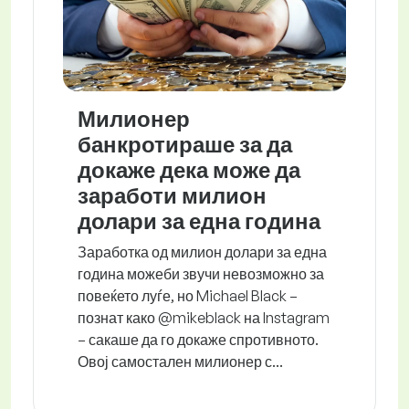
Милионер
банкротираше за да
докаже дека може да
заработи милион
долари за една година
Заработка од милион долари за една
година можеби звучи невозможно за
повеќето луѓе, но Michael Black –
познат како @mikeblack на Instagram
– сакаше да го докаже спротивното.
Овој самостален милионер с...