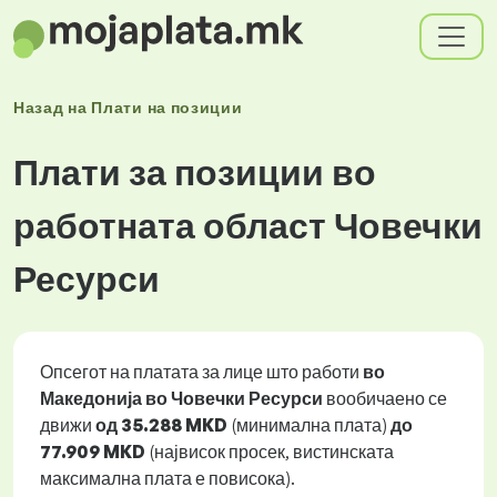
Назад на
Плати
на позиции
Плати за позиции во
работната област Човечки
Ресурси
Опсегот на платата за лице што работи
во
Македонија во Човечки Ресурси
вообичаено се
движи
од
35.288 MKD
(минимална плата)
до
77.909 MKD
(највисок просек, вистинската
максимална плата е повисока).