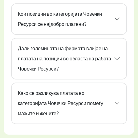
Кои позиции во категоријата Човечки
Ресурси се најдобро платени?
Дали големината на фирмата влијае на
платата на позиции во областа на работа
Човечки Ресурси?
Како се разликува платата во
категоријата Човечки Ресурси помеѓу
мажите и жените?