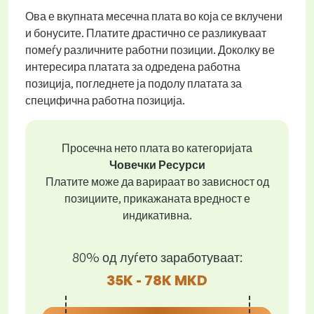
Ова е вкупната месечна плата во која се вклучени
и бонусите. Платите драстично се разликуваат
помеѓу различните работни позиции. Доколку ве
интересира платата за одредена работна
позиција, погледнете ја подолу платата за
специфична работна позиција.
Просечна нето плата во категоријата
Човечки Ресурси
Платите може да варираат во зависност од
позициите, прикажаната вредност е
индикативна.
80% од луѓето заработуваат:
35K - 78K MKD