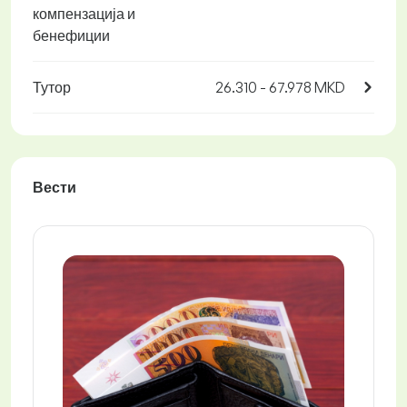
компензација и
бенефиции
Тутор
26.310 - 67.978 MKD
Вести