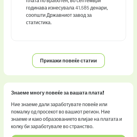
плата по вработен, во септември
годинава изнесувала 41.585 денари,
соопшти Државниот завод за
статистика.
Прикажи повеќе статии
Знаеме многу повеќе за вашата плата!
Ние знаеме дали заработувате повеќе или
помалку од просекот во вашиот регион. Ние
знаеме и како образованието влијае на платата и
колку би заработувале во странство.