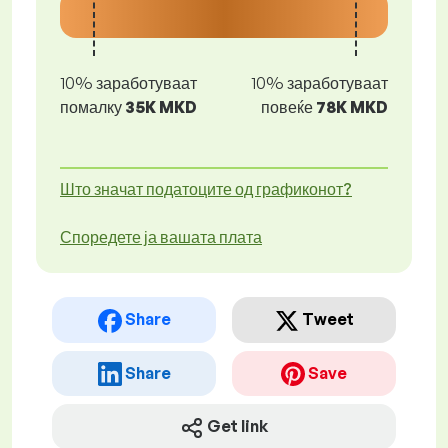
10% заработуваат
10% заработуваат
помалку
35K MKD
повеќе
78K MKD
Што значат податоците од графиконот?
Споредете ја вашата плата
Share
Tweet
Share
Save
Get link