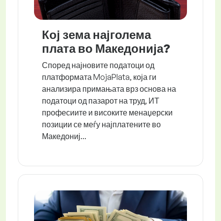
Кој зема најголема
плата во Македонија?
Според најновите податоци од
платформата MojaPlata, која ги
анализира примањата врз основа на
податоци од пазарот на труд, ИТ
професиите и високите менаџерски
позиции се меѓу најплатените во
Македониј...