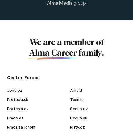
Alma Media
group
We are a member of
Alma Career
family.
Central Europe
Jobs.cz
Arnold
Profesia.sk
Teamio
Profesia.cz
Seduo.cz
Prace.cz
Seduo.sk
Práca za rohom
Platy.cz