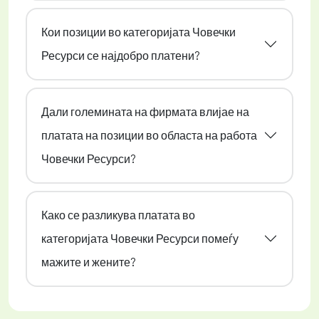
Кои позиции во категоријата Човечки
Ресурси се најдобро платени?
Дали големината на фирмата влијае на
платата на позиции во областа на работа
Човечки Ресурси?
Како се разликува платата во
категоријата Човечки Ресурси помеѓу
мажите и жените?