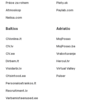
Práce za rohem
Platy.sk
Atmoskop
Paylab.com
Nelisa.com
Baltics
Adriatic
CVonline.lt
MojPosao
CV.lv
MojPosao.ba
CV.ee
Vrabotuvanje
Dirbam.lt
Hercul.hr
Visidarbi.lv
Virtual Valley
Otsintood.ee
Pulser
Personaloatrankos.lt
Recruitment.lv
Varbamisteenused.ee