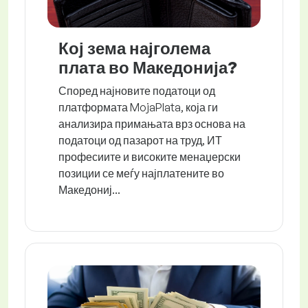
Кој зема најголема
плата во Македонија?
Според најновите податоци од
платформата MojaPlata, која ги
анализира примањата врз основа на
податоци од пазарот на труд, ИТ
професиите и високите менаџерски
позиции се меѓу најплатените во
Македониј...