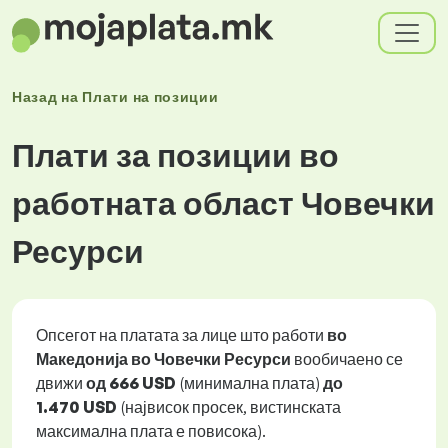
Назад на
Плати
на позиции
Плати за позиции во
работната област Човечки
Ресурси
Опсегот на платата за лице што работи
во
Македонија во Човечки Ресурси
вообичаено се
движи
од
666 USD
(минимална плата)
до
1.470 USD
(највисок просек, вистинската
максимална плата е повисока).