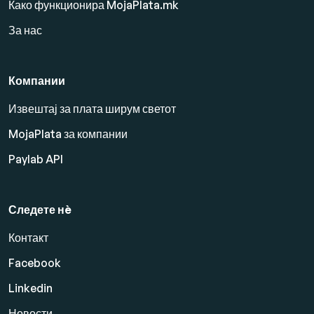
Како функционира MojaPlata.mk
За нас
Компании
Извештај за плата ширум светот
MojaPlata за компании
Paylab API
Следете нè
Контакт
Facebook
Linkedin
Новости