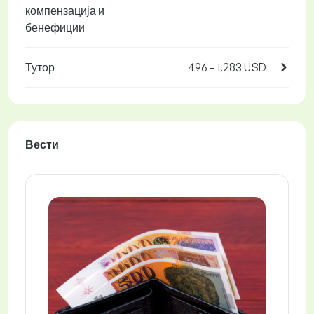
компензација и
бенефиции
Тутор
496 - 1.283 USD
Вести