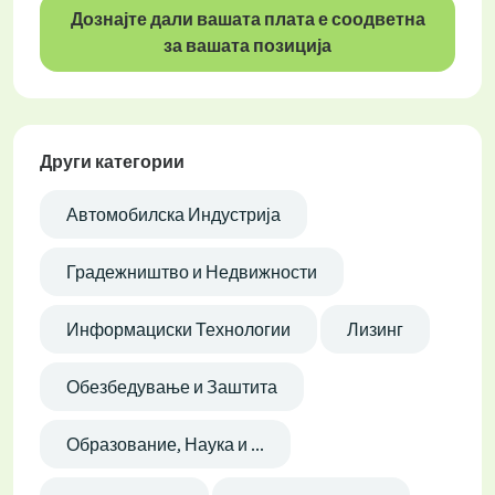
Дознајте дали вашата плата е соодветна
за вашата позиција
Други категории
Автомобилска Индустрија
Градежништво и Недвижности
Информациски Технологии
Лизинг
Обезбедување и Заштита
Образование, Наука и ...