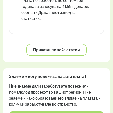
плата по вработен, во септември
годинава изнесувала 41.585 денари,
соопшти Државниот завод за
статистика.
Прикажи повеќе статии
Знаеме многу повеќе за вашата плата!
Ние знаеме дали заработувате повеќе или
помалку од просекот во вашиот регион. Ние
знаеме и како образованието влијае на платата и
колку би заработувале во странство.