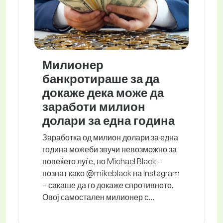
Милионер
банкротираше за да
докаже дека може да
заработи милион
долари за една година
Заработка од милион долари за една
година можеби звучи невозможно за
повеќето луѓе, но Michael Black –
познат како @mikeblack на Instagram
– сакаше да го докаже спротивното.
Овој самостален милионер с...