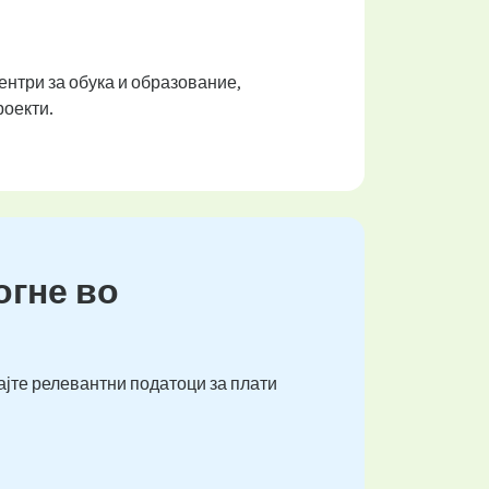
нтри за обука и образование,
роекти.
огне во
ајте релевантни податоци за плати