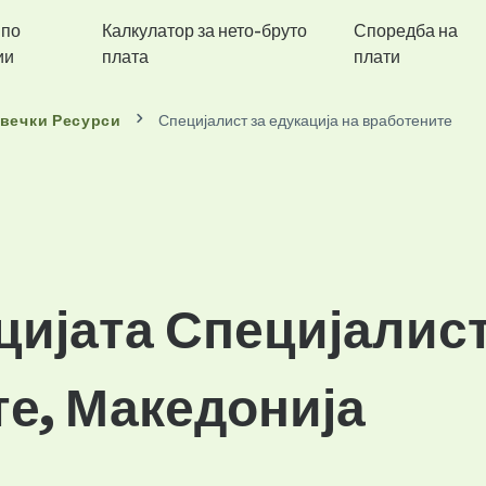
 по
Калкулатор за нето-бруто
Споредба на
ии
плата
плати
вечки Ресурси
Специјалист за едукација на вработените
цијата Специјалист
те, Македонија