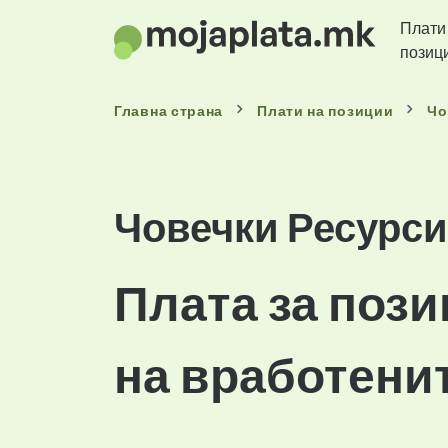
Плати
позиц
Главна страна
Плати
на позиции
Чо
Човечки Ресурси
Плата за пози
на вработени