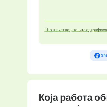
Што значат податоците од графико
Sh
Која работа о