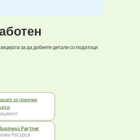
работен
зицијата за да добиете детали со податоци
аџер за човечки
урси
наџмент
Business Partner
ечки Ресурси