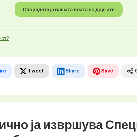
Споредете ја вашата плата со другите
нот?
are
Tweet
Share
Save
бично ја извршува Спец