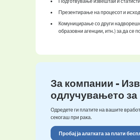
Подготвување извештаи и статистик
Презентирање на процесот и исходит
Комуницирање со други надворешни
образовни агенции, итн.) за да се
За компании - Изв
одлучувањето за
Одредете ги платите на вашите вработ
секогаш при рака.
Пробај ја алатката за плати бес