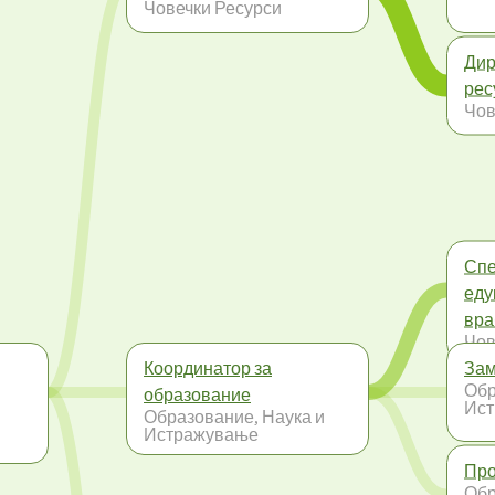
Човечки Ресурси
Дир
рес
Чов
Спе
еду
вра
Чов
Координатор за
Зам
Обр
образование
Ис
Образование, Наука и
Истражување
Пр
Обр