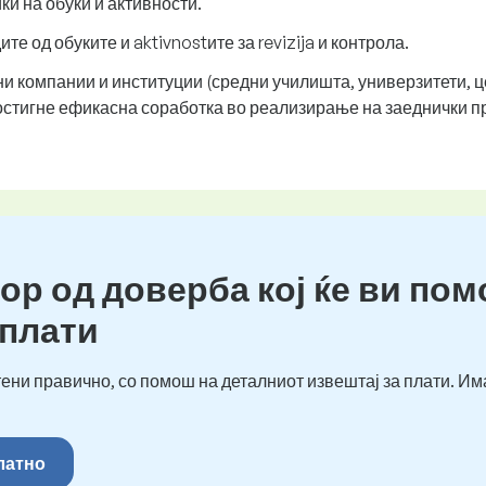
и на обуки и активности.
е од обуките и aktivnostите за revizija и контрола.
 компании и институции (средни училишта, универзитети, це
 постигне ефикасна соработка во реализирање на заеднички п
ор од доверба кој ќе ви пом
 плати
ени правично, со помош на деталниот извештај за плати. Им
платно