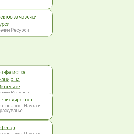
ектор за човечки
урси
ечки Ресурси
цијалист за
кација на
ботените
ечки Ресурси
еник директор
азование, Наука и
тражување
офесор
азование, Наука и