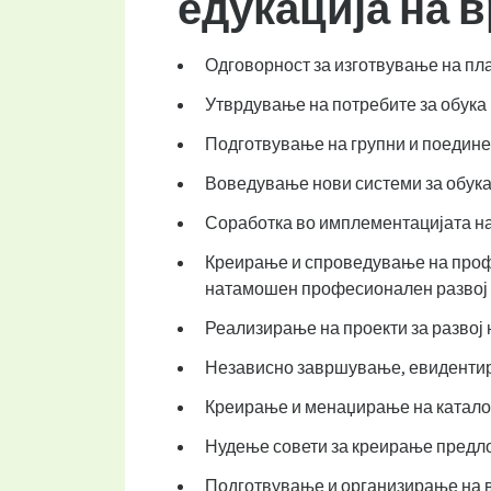
едукација на 
Одговорност за изготвување на пла
Утврдување на потребите за обука 
Подготвување на групни и поедине
Воведување нови системи за обука 
Соработка во имплементацијата н
Креирање и спроведување на проф
натамошен професионален развој 
Реализирање на проекти за развој 
Независно завршување, евидентира
Креирање и менаџирање на каталог 
Нудење совети за креирање предло
Подготвување и организирање на в