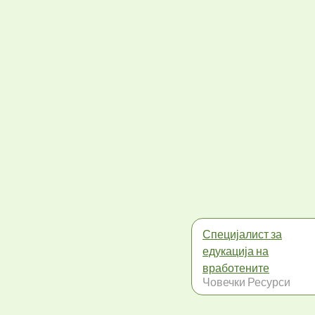
Специјалист за
едукација на
вработените
Човечки Ресурси