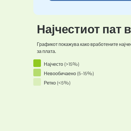
Најчестиот пат 
Графикот покажува како вработените најчес
за плата.
Најчесто (>15%)
Невообичаено (5-15%)
Ретко (<5%)