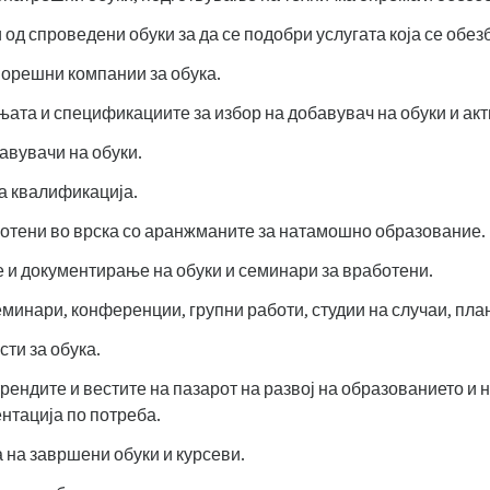
 спроведени обуки за да се подобри услугата која се обезб
орешни компании за обука.
ата и спецификациите за избор на добавувач на обуки и акт
вувачи на обуки.
а квалификација.
отени во врска со аранжманите за натамошно образование.
 и документирање на обуки и семинари за вработени.
минари, конференции, групни работи, студии на случаи, пла
ти за обука.
ендите и вестите на пазарот на развој на образованието и
нтација по потреба.
 на завршени обуки и курсеви.