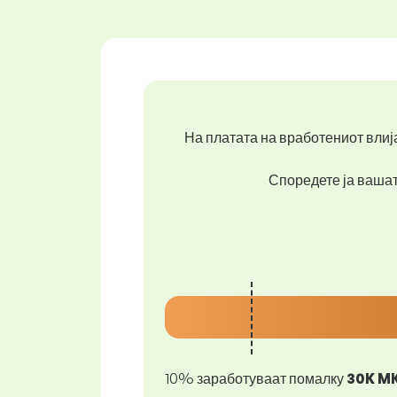
На платата на вработениот влија
Споредете ја вашата
10% заработуваат помалку
30K M