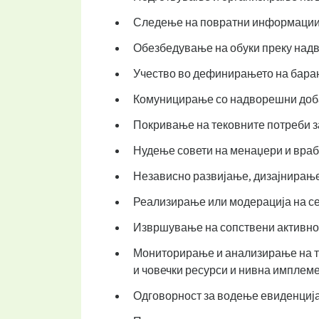
Следење на повратни информации од
Обезбедување на обуки преку надв
Учество во дефинирањето на барањ
Комуницирање со надворешни доба
Покривање на тековните потреби з
Нудење совети на менаџери и враб
Независно развијање, дизајнирање
Реализирање или модерација на се
Извршување на сопствени активнос
Мониторирање и анализирање на тр
и човечки ресурси и нивна имплеме
Одговорност за водење евиденција