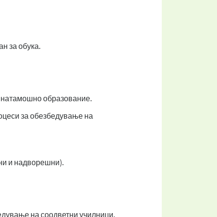
н за обука.
а натамошно образование.
оцеси за обезбедување на
ни и надворешни).
едување на соодветни училници.