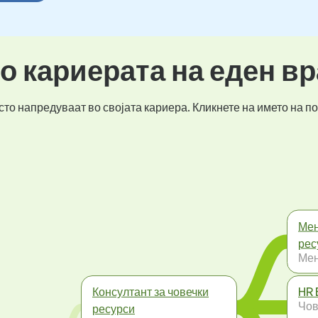
во кариерата на еден в
то напредуваат во својата кариера. Кликнете на името на по
Мен
рес
Ме
Консултант за човечки
HR 
Чов
ресурси