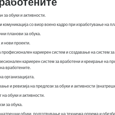
вработените
н за обуки и активности.
и комуникација со виор воено кадро при изработување на пла
чни планови за обука.
и нови проекти.
а професионален кариерен систем и создавање на систем з
есионален кариерен систем за вработени и креирање на пр
на вработените.
на организацијата.
ње и ревизија на предлози за обуки и активности (внатреш
на обуки и активности.
зи за обука.
натрешни обуки, подготвување на техничка опрема и обезб