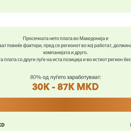
Просечната нето плата во Македонија е
ат повеќе фактори, пред се регионот во кој работат, должин
компанијата и друго.
 плата со други луѓе на иста позиција и во истиот регион б
80% од луѓето заработуваат:
30K - 87K MKD
KD