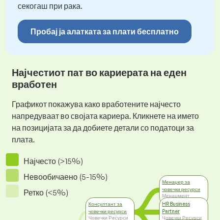
секогаш при рака.
Пробај ја алатката за плати бесплатно
Најчестиот пат во кариерата на еден
вработен
Графикот покажува како вработените најчесто
напредуваат во својата кариера. Кликнете на името
на позицијата за да добиете детали со податоци за
плата.
Најчесто (>15%)
Невообичаено (5-15%)
Менаџер за
човечки ресурси
Ретко (<5%)
Менаџмент
Консултант за
HR Business
човечки ресурси
Partner
Човечки Ресурси
Човечки Ресурси