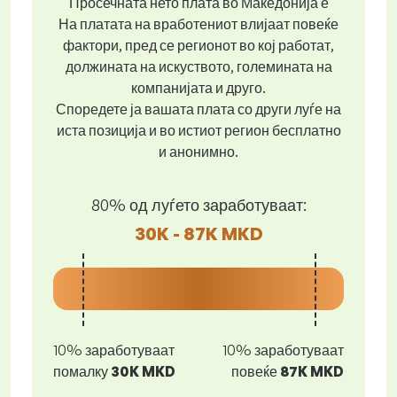
Просечната нето плата во Македонија е
На платата на вработениот влијаат повеќе
фактори, пред се регионот во кој работат,
должината на искуството, големината на
компанијата и друго.
Споредете ја вашата плата со други луѓе на
иста позиција и во истиот регион бесплатно
и анонимно.
80% од луѓето заработуваат:
30K - 87K MKD
10% заработуваат
10% заработуваат
помалку
30K MKD
повеќе
87K MKD