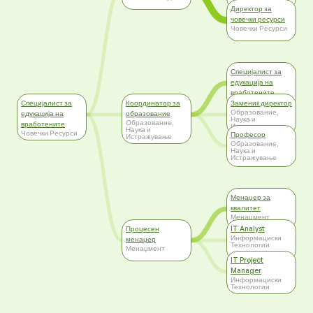
Директор за
човечки ресурси
Човечки Ресурси
Специјалист за
едукација на
вработените
Човечки Ресурси
Специјалист за
Координатор за
Заменик директор
Образование,
едукација на
образование
Наука и
Образование,
вработените
Истражување
Наука и
Човечки Ресурси
Професор
Истражување
Образование,
Наука и
Истражување
Менаџер за
квалитет
Менаџмент
Процесен
IT Analyst
Информациски
менаџер
Технологии
Менаџмент
IT Project
Manager
Информациски
Технологии