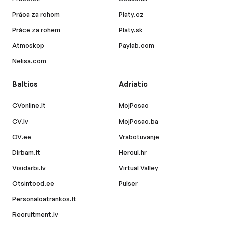
Práca za rohom
Platy.cz
Práce za rohem
Platy.sk
Atmoskop
Paylab.com
Nelisa.com
Baltics
Adriatic
CVonline.lt
MojPosao
CV.lv
MojPosao.ba
CV.ee
Vrabotuvanje
Dirbam.lt
Hercul.hr
Visidarbi.lv
Virtual Valley
Otsintood.ee
Pulser
Personaloatrankos.lt
Recruitment.lv