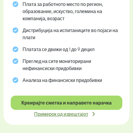
Плата за работното место по регион,
образование, искуство, големина на
компанија, возраст
Дистрибуција на испитаниците во појаси на
плати
Платата се движи од 1 до 9 децил
Преглед на сите мониторирани
нефинансиски придобивки
Анализа на финансиски придобивки
Креирајте сметка и направете нарачка
Примерок од извештајот