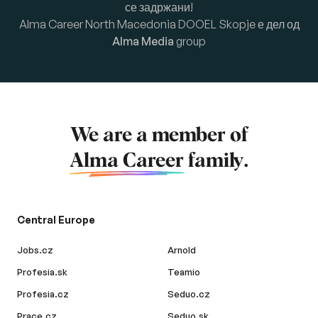
се задржани!
Alma Career North Macedonia DOOEL Skopje е дел од
Alma Media
group
We are a member of
Alma Career
family.
Central Europe
Jobs.cz
Arnold
Profesia.sk
Teamio
Profesia.cz
Seduo.cz
Prace.cz
Seduo.sk