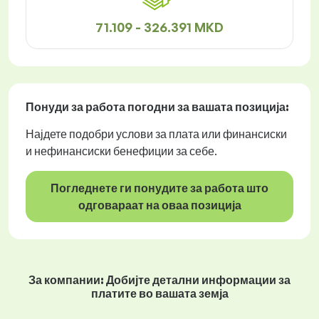
71.109 - 326.391 MKD
Понуди за работа
погодни за вашата позиција:
Најдете подобри услови за плата или финансиски
и нефинансиски бенефиции за себе.
Погледнете ги понудите за работа што
одговараат на оваа позиција
За компании: Добијте детални информации за
платите во вашата земја