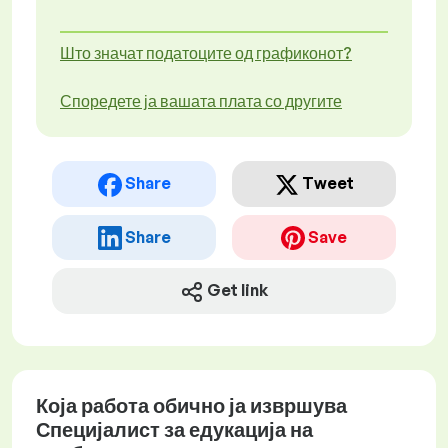
Што значат податоците од графиконот?
Споредете ја вашата плата со другите
Share
Tweet
Share
Save
Get link
Која работа обично ја извршува
Специјалист за едукација на