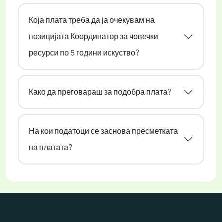
Која плата треба да ја очекувам на
позицијата Координатор за човечки
ресурси по 5 години искуство?
Како да преговараш за подобра плата?
На кои податоци се заснова пресметката
на платата?