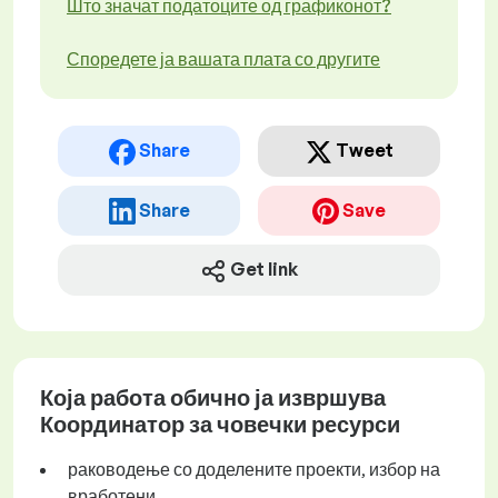
Што значат податоците од графиконот?
Споредете ја вашата плата со другите
Share
Tweet
Share
Save
Get link
Која работа обично ја извршува
Координатор за човечки ресурси
раководење со доделените проекти, избор на
вработени