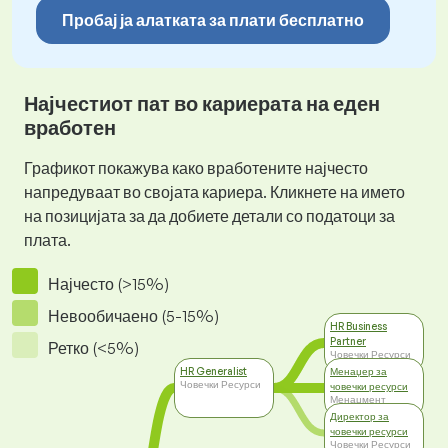
Пробај ја алатката за плати бесплатно
Најчестиот пат во кариерата на еден
вработен
Графикот покажува како вработените најчесто
напредуваат во својата кариера. Кликнете на името
на позицијата за да добиете детали со податоци за
плата.
Најчесто (>15%)
Невообичаено (5-15%)
HR Business
Partner
Ретко (<5%)
Човечки Ресурси
HR Generalist
Менаџер за
Човечки Ресурси
човечки ресурси
Менаџмент
Директор за
човечки ресурси
Човечки Ресурси