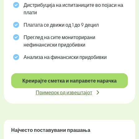
Дистрибуција на испитаниците во појаси на
плати
Платата се движи од 1 до 9 децил
Преглед на сите мониторирани
нефинансиски придобивки
Анализа на финансиски придобивки
Креирајте сметка и направете нарачка
Примерок од извештајот
Најчесто поставувани прашања