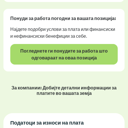
Понуди за работа
погодни за вашата позиција:
Најдете подобри услови за плата или финансиски
и нефинансиски бенефиции за себе.
Погледнете ги понудите за работа што
одговараат на оваа позиција
За компании: Добијте детални информации за
платите во вашата земја
Податоци за износи на плата