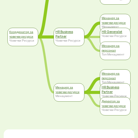
Менаџер за
човечки ресурси
Менаџмент
Координатор за
HR Business
HR Generalist
Човечки Ресурси
човечки ресурси
Partner
Човечки Ресурси
Човечки Ресурси
Менаџер на
персонал
Топ Менаџмент
Менаџер на
персонал
Топ Менаџмент
Менаџер за
HR Business
човечки ресурси
Partner
Менаџмент
Човечки Ресурси
Директор за
човечки ресурси
Човечки Ресурси