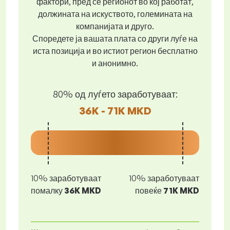
фактори, пред се регионот во кој работат,
должината на искуството, големината на
компанијата и друго.
Споредете ја вашата плата со други луѓе на
иста позиција и во истиот регион бесплатно
и анонимно.
80% од луѓето заработуваат:
36K - 71K MKD
10% заработуваат
10% заработуваат
помалку
36K MKD
повеќе
71K MKD