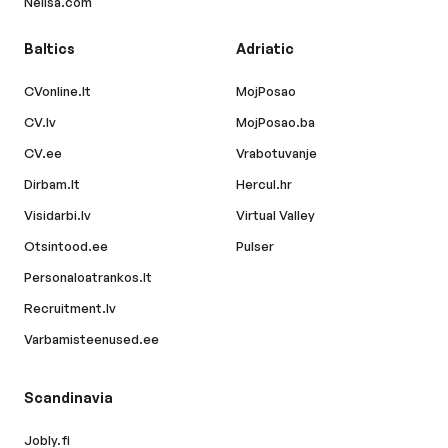
Nelisa.com
Baltics
Adriatic
CVonline.lt
MojPosao
CV.lv
MojPosao.ba
CV.ee
Vrabotuvanje
Dirbam.lt
Hercul.hr
Visidarbi.lv
Virtual Valley
Otsintood.ee
Pulser
Personaloatrankos.lt
Recruitment.lv
Varbamisteenused.ee
Scandinavia
Jobly.fi