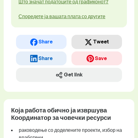
Што значат податоците од графиконот?
Споредете ја вашата плата со другите
Share
Tweet
Share
Save
Get link
Која работа обично ја извршува
Координатор за човечки ресурси
раководење со доделените проекти, избор на
вработени