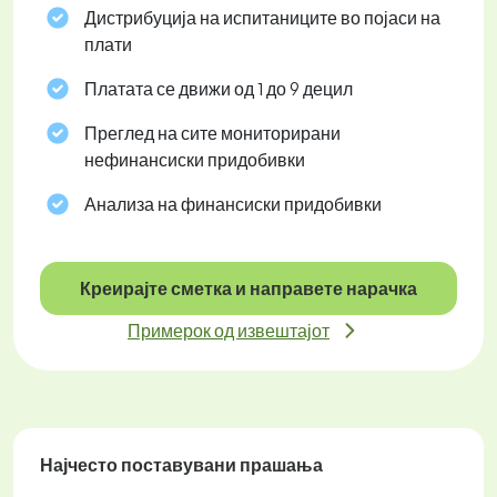
Дистрибуција на испитаниците во појаси на
плати
Платата се движи од 1 до 9 децил
Преглед на сите мониторирани
нефинансиски придобивки
Анализа на финансиски придобивки
Креирајте сметка и направете нарачка
Примерок од извештајот
Најчесто поставувани прашања