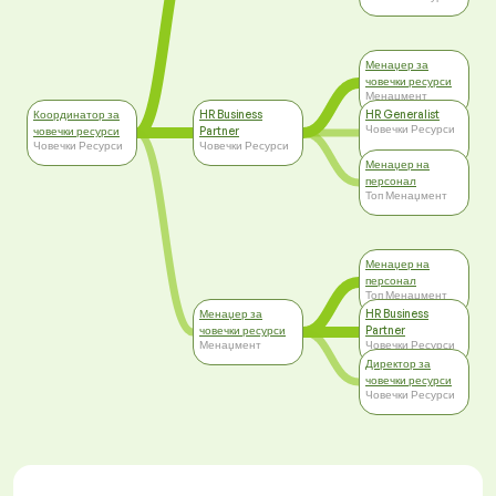
Менаџер за
човечки ресурси
Менаџмент
Координатор за
HR Business
HR Generalist
Човечки Ресурси
човечки ресурси
Partner
Човечки Ресурси
Човечки Ресурси
Менаџер на
персонал
Топ Менаџмент
Менаџер на
персонал
Топ Менаџмент
Менаџер за
HR Business
човечки ресурси
Partner
Менаџмент
Човечки Ресурси
Директор за
човечки ресурси
Човечки Ресурси