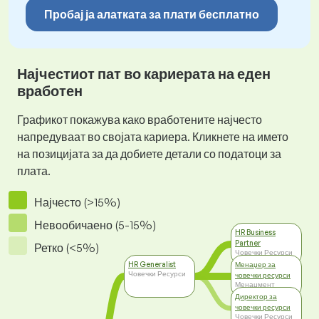
Пробај ја алатката за плати бесплатно
Најчестиот пат во кариерата на еден
вработен
Графикот покажува како вработените најчесто
напредуваат во својата кариера. Кликнете на името
на позицијата за да добиете детали со податоци за
плата.
Најчесто (>15%)
Невообичаено (5-15%)
HR Business
Partner
Ретко (<5%)
Човечки Ресурси
HR Generalist
Менаџер за
Човечки Ресурси
човечки ресурси
Менаџмент
Директор за
човечки ресурси
Човечки Ресурси