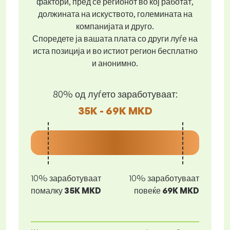
фактори, пред се регионот во кој работат,
должината на искуството, големината на
компанијата и друго.
Споредете ја вашата плата со други луѓе на
иста позиција и во истиот регион бесплатно
и анонимно.
80% од луѓето заработуваат:
35K - 69K MKD
10% заработуваат
10% заработуваат
помалку
35K MKD
повеќе
69K MKD