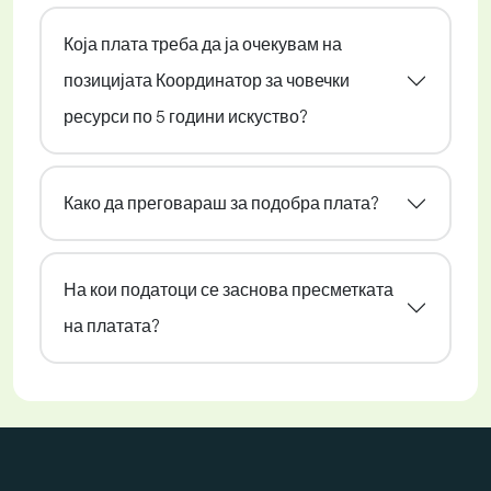
Која плата треба да ја очекувам на
позицијата Координатор за човечки
ресурси по 5 години искуство?
Како да преговараш за подобра плата?
На кои податоци се заснова пресметката
на платата?