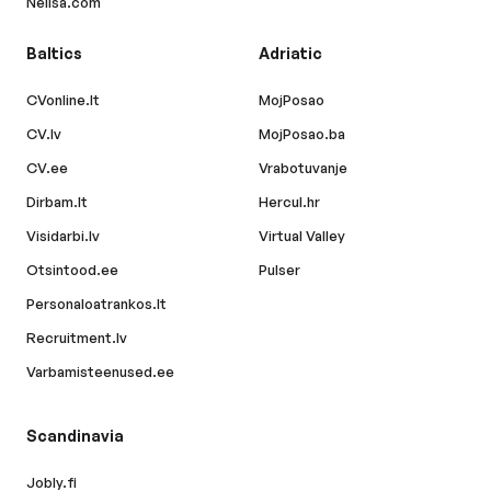
Nelisa.com
Baltics
Adriatic
CVonline.lt
MojPosao
CV.lv
MojPosao.ba
CV.ee
Vrabotuvanje
Dirbam.lt
Hercul.hr
Visidarbi.lv
Virtual Valley
Otsintood.ee
Pulser
Personaloatrankos.lt
Recruitment.lv
Varbamisteenused.ee
Scandinavia
Jobly.fi