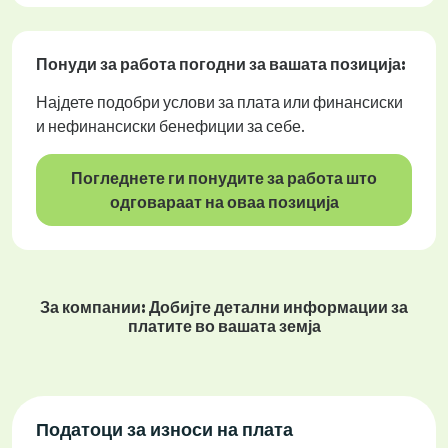
Понуди за работа
погодни за вашата позиција:
Најдете подобри услови за плата или финансиски
и нефинансиски бенефиции за себе.
Погледнете ги понудите за работа што
одговараат на оваа позиција
За компании: Добијте детални информации за
платите во вашата земја
Податоци за износи на плата