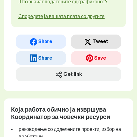
Што значат податоците од графиконот?
Споредете ја вашата плата со другите
Share
Tweet
Share
Save
Get link
Која работа обично ја извршува
Координатор за човечки ресурси
раководење со доделените проекти, избор на
вработени