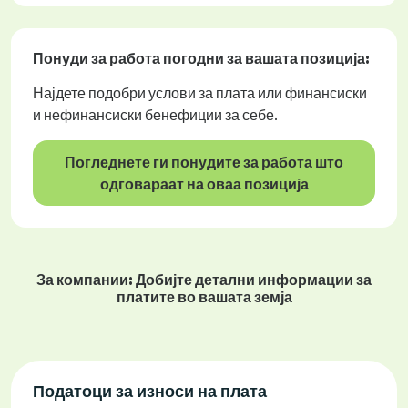
Понуди за работа
погодни за вашата позиција:
Најдете подобри услови за плата или финансиски
и нефинансиски бенефиции за себе.
Погледнете ги понудите за работа што
одговараат на оваа позиција
За компании: Добијте детални информации за
платите во вашата земја
Податоци за износи на плата