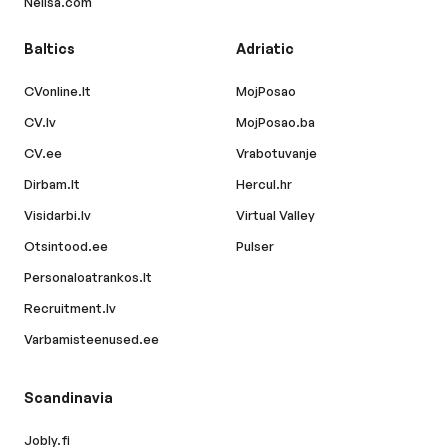
Nelisa.com
Baltics
Adriatic
CVonline.lt
MojPosao
CV.lv
MojPosao.ba
CV.ee
Vrabotuvanje
Dirbam.lt
Hercul.hr
Visidarbi.lv
Virtual Valley
Otsintood.ee
Pulser
Personaloatrankos.lt
Recruitment.lv
Varbamisteenused.ee
Scandinavia
Jobly.fi