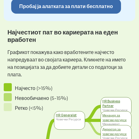
Пробај ја алатката за плати бесплатно
Најчестиот пат во кариерата на еден
вработен
Графикот покажува како вработените најчесто
напредуваат во својата кариера. Кликнете на името
на позицијата за да добиете детали со податоци за
плата.
Најчесто (>15%)
Невообичаено (5-15%)
HR Business
Partner
Ретко (<5%)
Човечки Ресурси
HR Generalist
Менаџер за
Човечки Ресурси
човечки ресурси
Менаџмент
Директор за
човечки ресурси
Човечки Ресурси