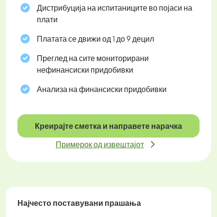
Дистрибуција на испитаниците во појаси на
плати
Платата се движи од 1 до 9 децил
Преглед на сите мониторирани
нефинансиски придобивки
Анализа на финансиски придобивки
Креирајте сметка и направете нарачка
Примерок од извештајот
Најчесто поставувани прашања