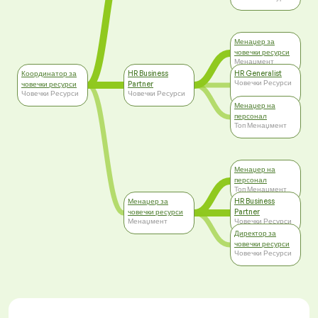
Менаџер за
човечки ресурси
Менаџмент
Координатор за
HR Business
HR Generalist
Човечки Ресурси
човечки ресурси
Partner
Човечки Ресурси
Човечки Ресурси
Менаџер на
персонал
Топ Менаџмент
Менаџер на
персонал
Топ Менаџмент
Менаџер за
HR Business
човечки ресурси
Partner
Менаџмент
Човечки Ресурси
Директор за
човечки ресурси
Човечки Ресурси