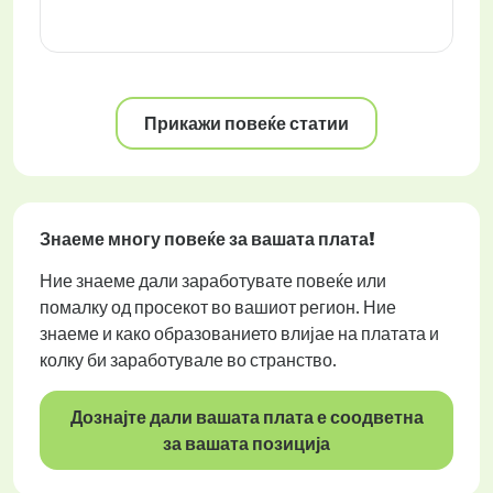
Прикажи повеќе статии
Знаеме многу повеќе за вашата плата!
Ние знаеме дали заработувате повеќе или
помалку од просекот во вашиот регион. Ние
знаеме и како образованието влијае на платата и
колку би заработувале во странство.
Дознајте дали вашата плата е соодветна
за вашата позиција