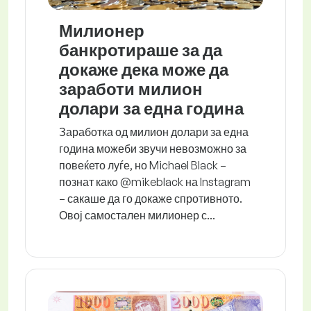
Милионер
банкротираше за да
докаже дека може да
заработи милион
долари за една година
Заработка од милион долари за една
година можеби звучи невозможно за
повеќето луѓе, но Michael Black –
познат како @mikeblack на Instagram
– сакаше да го докаже спротивното.
Овој самостален милионер с...