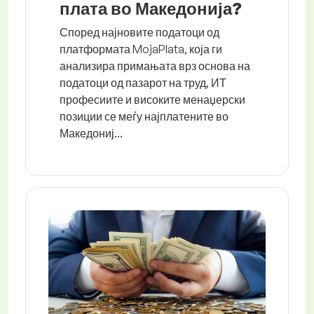
плата во Македонија?
Според најновите податоци од
платформата MojaPlata, која ги
анализира примањата врз основа на
податоци од пазарот на труд, ИТ
професиите и високите менаџерски
позиции се меѓу најплатените во
Македониј...