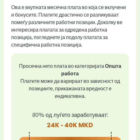
Ова е вкупната месечна плата во која се вклучени
и бонусите. Платите драстично се разликуваат
помеѓу различните работни позиции. Доколку ве
интересира платата за одредена работна
позиција, погледнете ја подолу платата за
специфична работна позиција.
Просечна нето плата во категоријата
Општа
работа
Платите може да варираат во зависност од
позициите, прикажаната вредност е
индикативна.
80% од луѓето заработуваат:
24K - 40K MKD