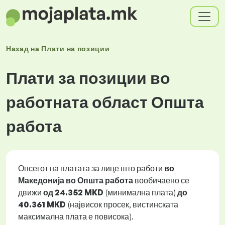
Назад на
Плати
на позиции
Плати за позиции во
работната област Општа
работа
Опсегот на платата за лице што работи
во
Македонија во Општа работа
вообичаено се
движи
од
24.352 MKD
(минимална плата)
до
40.361 MKD
(највисок просек, вистинската
максимална плата е повисока).