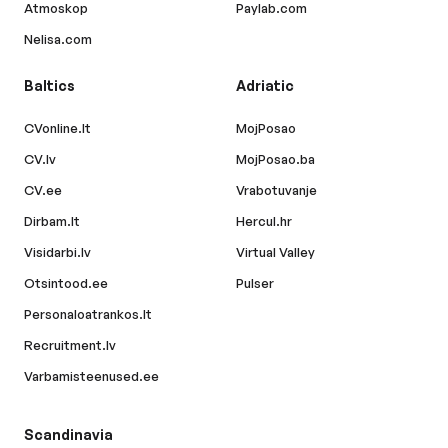
Atmoskop
Paylab.com
Nelisa.com
Baltics
Adriatic
CVonline.lt
MojPosao
CV.lv
MojPosao.ba
CV.ee
Vrabotuvanje
Dirbam.lt
Hercul.hr
Visidarbi.lv
Virtual Valley
Otsintood.ee
Pulser
Personaloatrankos.lt
Recruitment.lv
Varbamisteenused.ee
Scandinavia