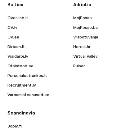
Baltics
Adriatic
CVonline.lt
MojPosao
CV.lv
MojPosao.ba
CV.ee
Vrabotuvanje
Dirbam.lt
Hercul.hr
Visidarbi.lv
Virtual Valley
Otsintood.ee
Pulser
Personaloatrankos.lt
Recruitment.lv
Varbamisteenused.ee
Scandinavia
Jobly.fi