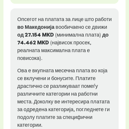
Опсегот на платата за лице што работи
во Македонија
вообичаено се движи
од
27.154 MKD
(минимална плата)
до
74.462 MKD
(највисок просек,
реалната максимална плата е
повисока).
Ова е вкупната месечна плата во која
се вклучени и бонусите. Платите
драстично се разликуваат помеѓу
различните категории на работни
места. Доколку ве интересира платата
за одредена категорија, погледнете ги
подолу платите за специфични
категории.