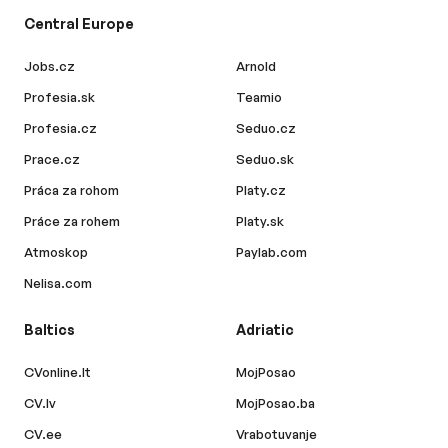
Central Europe
Jobs.cz
Arnold
Profesia.sk
Teamio
Profesia.cz
Seduo.cz
Prace.cz
Seduo.sk
Práca za rohom
Platy.cz
Práce za rohem
Platy.sk
Atmoskop
Paylab.com
Nelisa.com
Baltics
Adriatic
CVonline.lt
MojPosao
CV.lv
MojPosao.ba
CV.ee
Vrabotuvanje