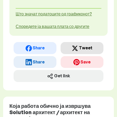
Што значат податоците од графиконот?
Споредете ја вашата плата со другите
Share
Tweet
Share
Save
Get link
Која работа обично ја извршува
Solution архитект / архитект на