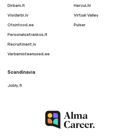
Dirbam.lt
Hercul.hr
Visidarbi.lv
Virtual Valley
Otsintood.ee
Pulser
Personaloatrankos.lt
Recruitment.lv
Varbamisteenused.ee
Scandinavia
Jobly.fi