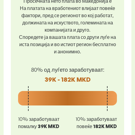
Просечната нето плата во Македонија е
На платата на вработениот влијаат повеќе
фактори, пред се регионот во кој работат,
должината на искуството, големината на
компанијата и друго.
Споредете ја вашата плата со други луѓе на
иста позиција и во истиот регион бесплатно
и анонимно.
80% од луѓето заработуваат:
39K - 182K MKD
10% заработуваат
10% заработуваат
помалку
39K MKD
повеќе
182K MKD