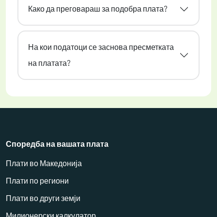
Како да преговараш за подобра плата?
На кои податоци се заснова пресметката
на платата?
Споредба на вашата плата
Плати во Македонија
Плати по региони
Плати во други земји
Милионерски калкулатор