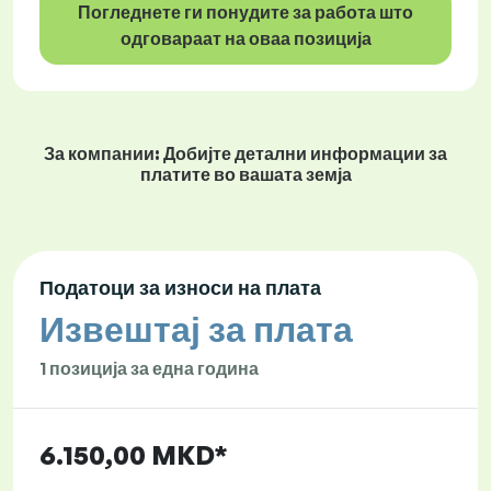
Погледнете ги понудите за работа што
одговараат на оваа позиција
За компании: Добијте детални информации за
платите во вашата земја
Податоци за износи на плата
Извештај за плата
1 позиција за една година
6.150,00 MKD*