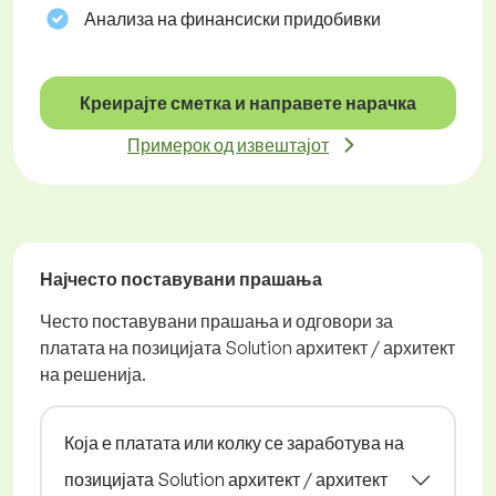
Анализа на финансиски придобивки
Креирајте сметка и направете нарачка
Примерок од извештајот
Најчесто поставувани прашања
Често поставувани прашања и одговори за
платата на позицијата Solution архитект / архитект
на решенија.
Која е платата или колку се заработува на
позицијата Solution архитект / архитект