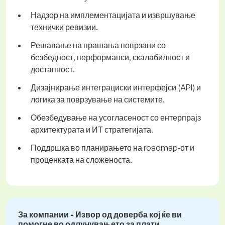
Надзор на имплементацијата и извршување
технички ревизии.
Решавање на прашања поврзани со
безбедност, перформанси, скалабилност и
достапност.
Дизајнирање интеграциски интерфејси (API) и
логика за поврзување на системите.
Обезбедување на усогласеност со ентерпрајз
архитектурата и ИТ стратегијата.
Поддршка во планирањето на roadmap‑от и
проценката на сложеноста.
За компании - Извор од доверба кој ќе ви
помогне во одлучувањето за плати