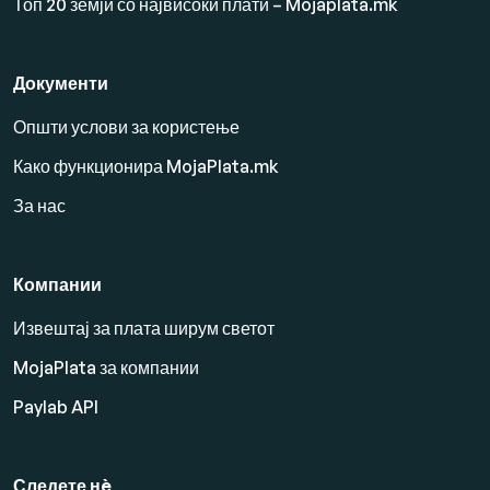
Топ 20 земји со највисоки плати – Mojaplata.mk
Документи
Општи услови за користење
Како функционира MojaPlata.mk
За нас
Компании
Извештај за плата ширум светот
MojaPlata за компании
Paylab API
Следете нè