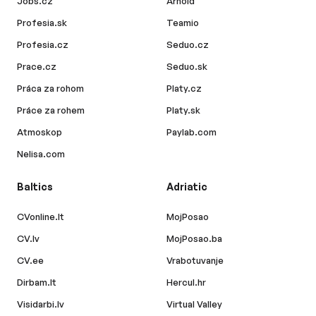
Jobs.cz
Arnold
Profesia.sk
Teamio
Profesia.cz
Seduo.cz
Prace.cz
Seduo.sk
Práca za rohom
Platy.cz
Práce za rohem
Platy.sk
Atmoskop
Paylab.com
Nelisa.com
Baltics
Adriatic
CVonline.lt
MojPosao
CV.lv
MojPosao.ba
CV.ee
Vrabotuvanje
Dirbam.lt
Hercul.hr
Visidarbi.lv
Virtual Valley