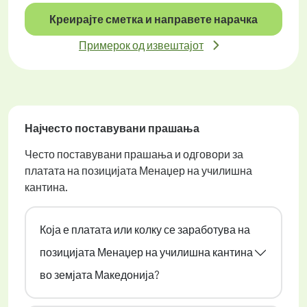
Креирајте сметка и направете нарачка
Примерок од извештајот
Најчесто поставувани прашања
Често поставувани прашања и одговори за
платата на позицијата Менаџер на училишна
кантина.
Која е платата или колку се заработува на
позицијата Менаџер на училишна кантина
во земјата Македонија?