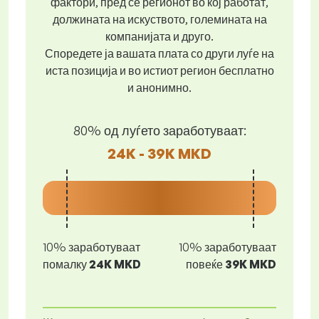
фактори, пред се регионот во кој работат,
должината на искуството, големината на
компанијата и друго.
Споредете ја вашата плата со други луѓе на
иста позиција и во истиот регион бесплатно
и анонимно.
80% од луѓето заработуваат:
24K - 39K MKD
10% заработуваат
10% заработуваат
помалку
24K MKD
повеќе
39K MKD