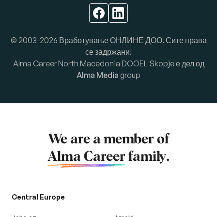
© 2003-2026 Вработување ОНЛИНЕ ДОО. Сите права
се задржани!
Alma Career North Macedonia DOOEL Skopje е дел од
Alma Media
group
We are a member of
Alma Career
family.
Central Europe