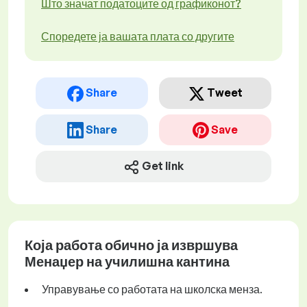
Што значат податоците од графиконот?
Споредете ја вашата плата со другите
Share
Tweet
Share
Save
Get link
Која работа обично ја извршува
Менаџер на училишна кантина
Управување со работата на школска менза.