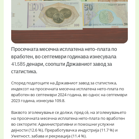
Просечната месечна исплатена нето-плата по
вработен, во септември годинава изнесувала
41.585 денари, соопшти Државниот завод за
статистика.
Според податоците на Државниот завод за статистика,
индексот на просечната месечна исплатена нето-плата по
вработен во септември 2024 година, во однос на септември
2023 година, изнесува 109.8.
Ваквото зголемување се должи, пред сѐ, на зголемувањето
на просечната месечна исплатена нето-плата по вработен
во секторите: Административни и помошни услужни
дејности (12.6 %), Преработувачка индустрија (11.7 %) и
Уметност, забава и рекреација (11.4 %).