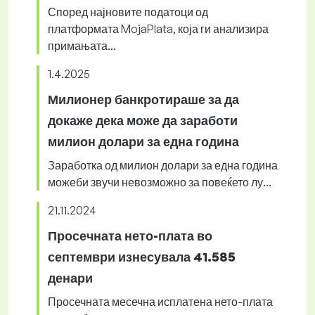
Според најновите податоци од
платформата MojaPlata, која ги анализира
примањата...
1.4.2025
Милионер банкротираше за да
докаже дека може да заработи
милион долари за една година
Заработка од милион долари за една година
можеби звучи невозможно за повеќето лу...
21.11.2024
Просечната нето-плата во
септември изнесувала 41.585
денари
Просечната месечна исплатена нето-плата