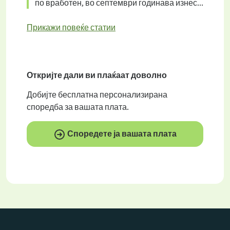
по вработен, во септември годинава изнес...
Прикажи повеќе статии
Откријте дали ви плаќаат
доволно
Добијте
бесплатна
персонализирана
споредба за вашата плата.
Споредете ја вашата плата