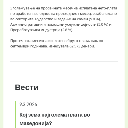
Зголемување на просечната месечна исплатена нето-плата
по вработен, во однос на претходниот месец, е забележано
во секторите: Рударство и вадење на камен (5.8 %),
Административни и помошни услужни дејности (5.0 %) и
Преработувачка индустрија (2.8 %).
Просечната месечна исплатена бруто-плата, пак, во
септември годинава, изнесувала 62.573 денари.
Вести
9.3.2026
Кој зема најголема плата во
Македонија?