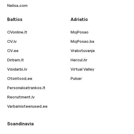
Nelisa.com
Baltics
Adriatic
CVonline.lt
MojPosao
CV.lv
MojPosao.ba
CV.ee
Vrabotuvanje
Dirbam.lt
Hercul.hr
Visidarbi.lv
Virtual Valley
Otsintood.ee
Pulser
Personaloatrankos.lt
Recruitment.lv
Varbamisteenused.ee
Scandinavia