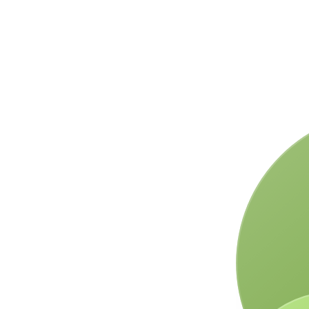
милионер с...
Прикажи повеќе статии
е профили во истражувањето
Регион
Големина на
Старосна
компанија