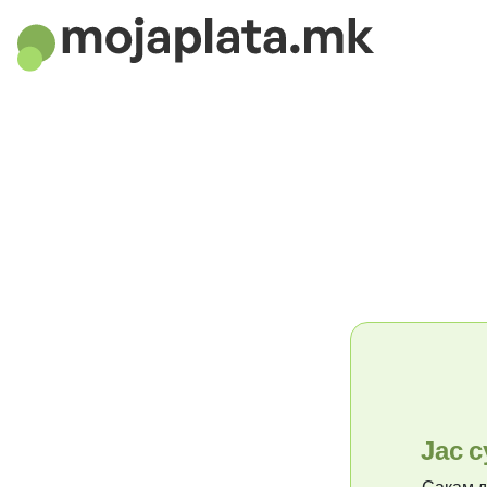
Плати
позиц
Откријте дали
плаќаат
дов
Подгответе се да преговарате за вашата пла
најголемата анкета во Македонија.
Јас 