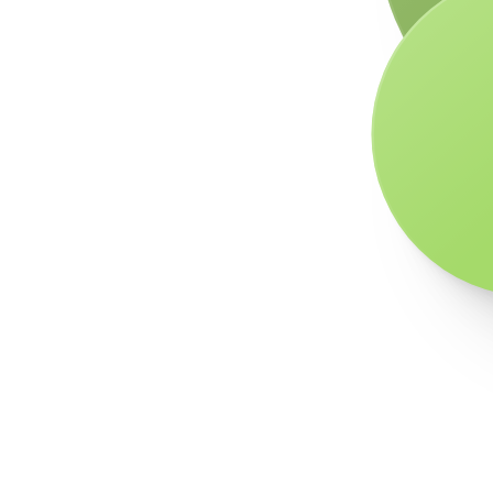
Скопски
средна компанија
25-34
Скопски
нема податоци
45-54
Скопски
средна компанија
35-44
Скопски
голема компанија
25-34