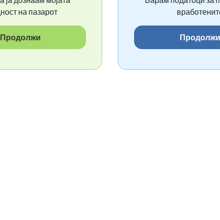
а ја дознаам мојата
Барам податоци за п
Прос
ност на пазарот
вработенит
39.
Продолжи
Продолж
содржи
28.966
одобрени проф
Пресметка на нето плата,