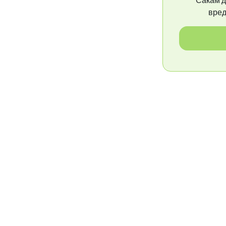
Сакам д
Споредете ја вашата плата сега!
вред
Нашата база 
Плати по позиции