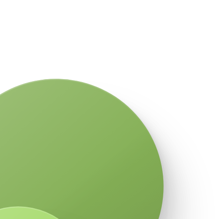
 за плати
 група
Нето плата