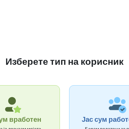
 по
Калкулатор за нето-бруто
Споредба на
ии
плата
плати
 ви
Изберете тип на корисник
олно
Вашата плата
33.167 MKD
та со
сум вработен
Јас сум рабо