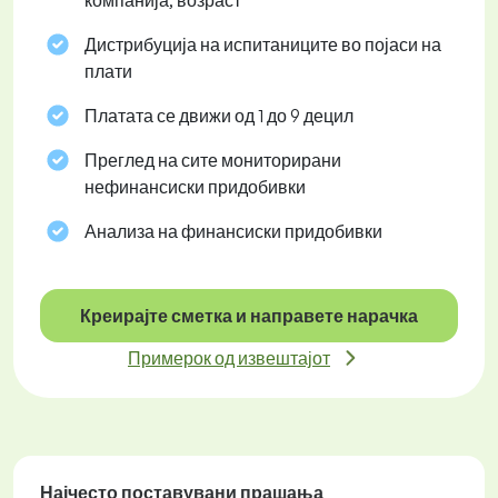
компанија, возраст
Дистрибуција на испитаниците во појаси на
плати
Платата се движи од 1 до 9 децил
Преглед на сите мониторирани
нефинансиски придобивки
Анализа на финансиски придобивки
Креирајте сметка и направете нарачка
Примерок од извештајот
Најчесто поставувани прашања