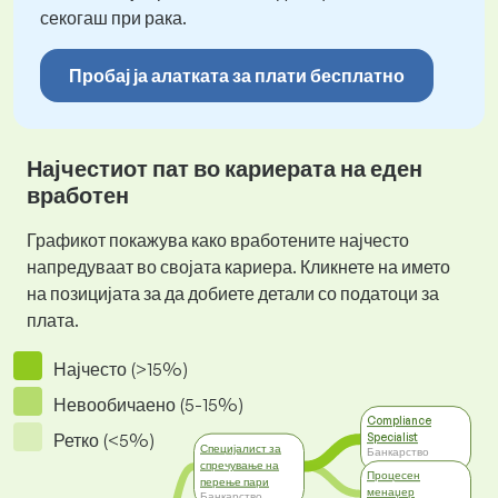
секогаш при рака.
Пробај ја алатката за плати бесплатно
Најчестиот пат во кариерата на еден
вработен
Графикот покажува како вработените најчесто
напредуваат во својата кариера. Кликнете на името
на позицијата за да добиете детали со податоци за
плата.
Најчесто (>15%)
Невообичаено (5-15%)
Compliance
Ретко (<5%)
Specialist
Специјалист за
Банкарство
спречување на
Процесен
перење пари
менаџер
Банкарство