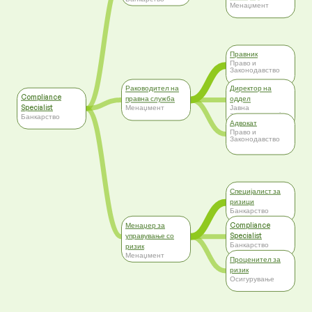
Менаџмент
Правник
Право и
Законодавство
Раководител на
Директор на
Compliance
правна служба
оддел
Specialist
Менаџмент
Јавна
администрација,
Банкарство
Самоуправа
Адвокат
Право и
Законодавство
Специјалист за
ризици
Банкарство
Менаџер за
Compliance
управување со
Specialist
Банкарство
ризик
Менаџмент
Проценител за
ризик
Осигурување