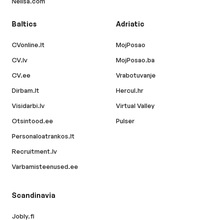
Nelisa.com
Baltics
Adriatic
CVonline.lt
MojPosao
CV.lv
MojPosao.ba
CV.ee
Vrabotuvanje
Dirbam.lt
Hercul.hr
Visidarbi.lv
Virtual Valley
Otsintood.ee
Pulser
Personaloatrankos.lt
Recruitment.lv
Varbamisteenused.ee
Scandinavia
Jobly.fi