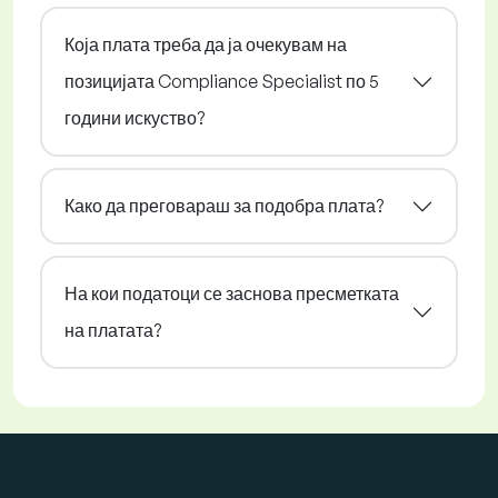
Која плата треба да ја очекувам на
позицијата Compliance Specialist по 5
години искуство?
Како да преговараш за подобра плата?
На кои податоци се заснова пресметката
на платата?