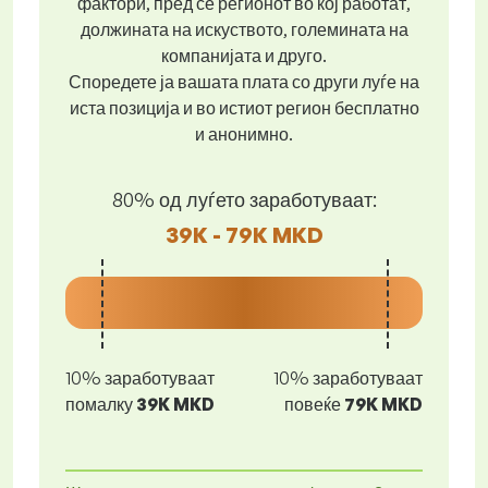
фактори, пред се регионот во кој работат,
должината на искуството, големината на
компанијата и друго.
Споредете ја вашата плата со други луѓе на
иста позиција и во истиот регион бесплатно
и анонимно.
80% од луѓето заработуваат:
39K - 79K MKD
10% заработуваат
10% заработуваат
помалку
39K MKD
повеќе
79K MKD