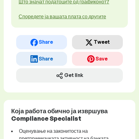
Што значат податоците од графиконот?
Споредете ја вашата плата со другите
Share
Tweet
Share
Save
Get link
Која работа обично ја извршува
Compliance Specialist
Оценување на законитоста на
претприемачката активност на банката.