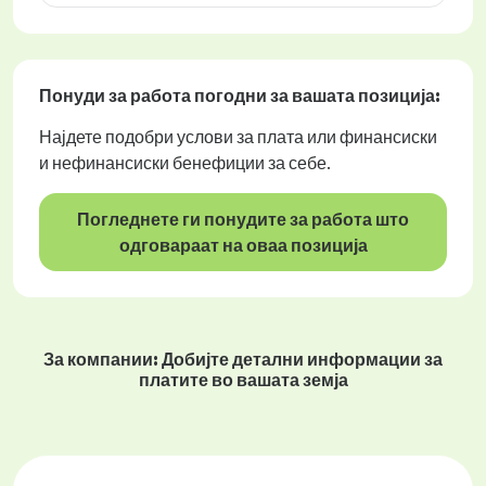
Понуди за работа
погодни за вашата позиција:
Најдете подобри услови за плата или финансиски
и нефинансиски бенефиции за себе.
Погледнете ги понудите за работа што
одговараат на оваа позиција
За компании: Добијте детални информации за
платите во вашата земја