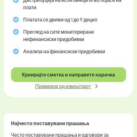
Дистрибуција на испитаниците во појаси на
плати
Платата се движи од 1 до 9 децил
Преглед на сите мониторирани
нефинансиски придобивки
Анализа на финансиски придобивки
Креирајте сметка и направете нарачка
Примерок од извештајот
Најчесто поставувани прашања
Често поставувани прашања и одговори за