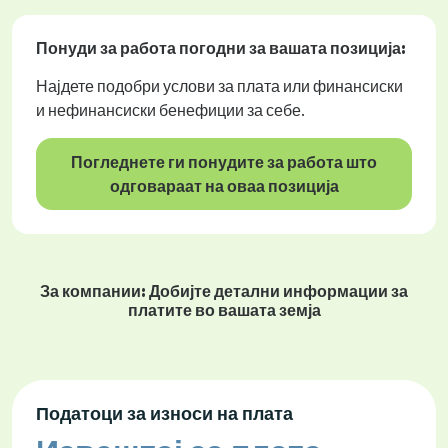
Понуди за работа
погодни за вашата позиција:
Најдете подобри услови за плата или финансиски
и нефинансиски бенефиции за себе.
Погледнете ги понудите за работа што
одговараат на оваа позиција
За компании: Добијте детални информации за
платите во вашата земја
Податоци за износи на плата