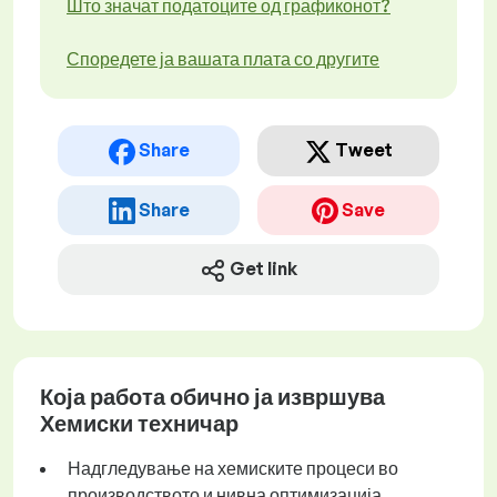
Што значат податоците од графиконот?
Споредете ја вашата плата со другите
Share
Tweet
Share
Save
Get link
Која работа обично ја извршува
Хемиски техничар
Надгледување на хемиските процеси во
производството и нивна оптимизација.