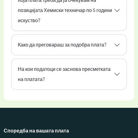
Која плата треба да ја очекувам на
позицијата Хемиски техничар по 5 години
искуство?
Како да преговараш за подобра плата?
На кои податоци се заснова пресметката
на платата?
Споредба на вашата плата