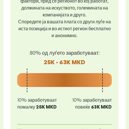
фактори, пред се регионот во кој работат,
должината на искуството, големината на
компанијата и друго.
Споредете ја вашата плата со други луѓе на
иста позиција и во истиот регион бесплатно
и анонимно.
80% од луѓето заработуваат:
25K - 63K MKD
10% заработуваат
10% заработуваат
помалку
25K MKD
повеќе
63K MKD