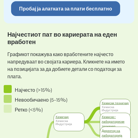
Пробај ја алатката за плати бесплатно
Најчестиот пат во кариерата на еден
вработен
Графикот покажува како вработените најчесто
напредуваат во својата кариера. Кликнете на името
на позицијата за да добиете детали со податоци за
плата.
Најчесто (>15%)
Невообичаено (5-15%)
Хемиски техничар
Хемиска
Ретко (<5%)
Индустрија
Хемичар
Хемиско-
Хемиска
лабораториски
Индустрија
техничар
Хемиска
Директор на
Индустрија
лабораторија