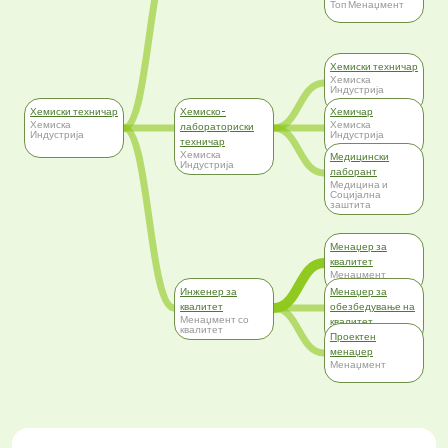
Топ Менаџмент
Хемиски техничар
Хемиска
Индустрија
Хемиски техничар
Хемиско-
Хемичар
Хемиска
Хемиска
лабораториски
Индустрија
Индустрија
техничар
Хемиска
Медицински
Индустрија
лаборант
Медицина и
Социјална
заштита
Менаџер за
квалитет
Менаџмент
Инженер за
Менаџер за
квалитет
обезбедување на
Менаџмент со
квалитет
квалитет
Топ Менаџмент
Проектен
менаџер
Менаџмент