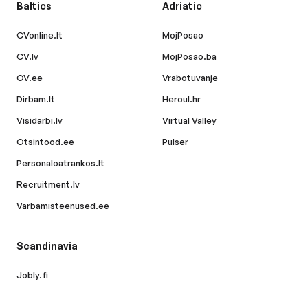
Baltics
Adriatic
CVonline.lt
MojPosao
CV.lv
MojPosao.ba
CV.ee
Vrabotuvanje
Dirbam.lt
Hercul.hr
Visidarbi.lv
Virtual Valley
Otsintood.ee
Pulser
Personaloatrankos.lt
Recruitment.lv
Varbamisteenused.ee
Scandinavia
Jobly.fi