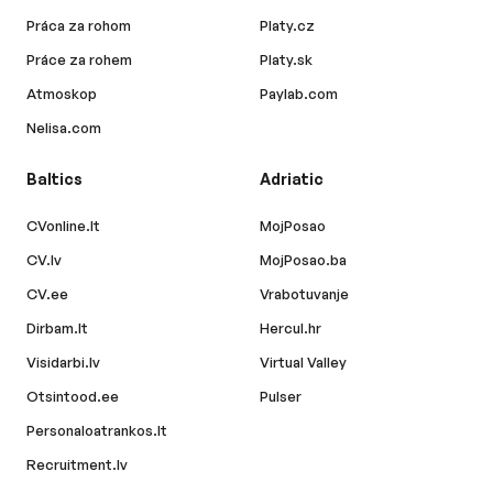
Práca za rohom
Platy.cz
Práce za rohem
Platy.sk
Atmoskop
Paylab.com
Nelisa.com
Baltics
Adriatic
CVonline.lt
MojPosao
CV.lv
MojPosao.ba
CV.ee
Vrabotuvanje
Dirbam.lt
Hercul.hr
Visidarbi.lv
Virtual Valley
Otsintood.ee
Pulser
Personaloatrankos.lt
Recruitment.lv