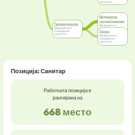
заштита
Медицинска
сестра/техничар
Парамедицинар
Медицина и
Медицина и
Социјална
Социјална
заштита
Доктор
заштита
Медицина и
Социјална
заштита
Позиција: Санитар
Работната позиција е
рангирана на
668 место