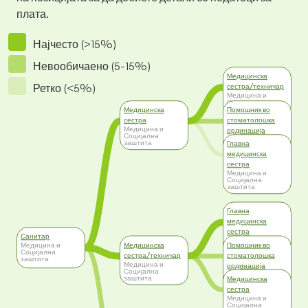
плата.
Најчесто (>15%)
Невообичаено (5-15%)
Медицинска
Ретко (<5%)
сестра/техничар
Медицина и
Социјална
заштита
Медицинска
Помошник во
сестра
стоматолошка
Медицина и
ординација
Социјална
Медицина и
заштита
Главна
Социјална
заштита
медицинска
сестра
Медицина и
Социјална
заштита
Главна
медицинска
сестра
Санитар
Медицина и
Медицинска
Помошник во
Медицина и
Социјална
Социјална
заштита
сестра/техничар
стоматолошка
заштита
Медицина и
ординација
Социјална
Медицина и
заштита
Медицинска
Социјална
заштита
сестра
Медицина и
Социјална