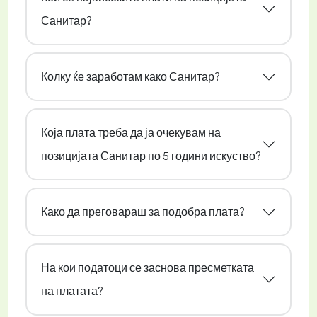
Санитар?
Колку ќе заработам како Санитар?
Која плата треба да ја очекувам на
позицијата Санитар по 5 години искуство?
Како да преговараш за подобра плата?
На кои податоци се заснова пресметката
на платата?