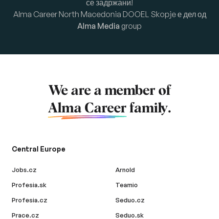
се задржани!
Alma Career North Macedonia DOOEL Skopje е дел од
Alma Media
group
We are a member of
Alma Career
family.
Central Europe
Jobs.cz
Arnold
Profesia.sk
Teamio
Profesia.cz
Seduo.cz
Prace.cz
Seduo.sk