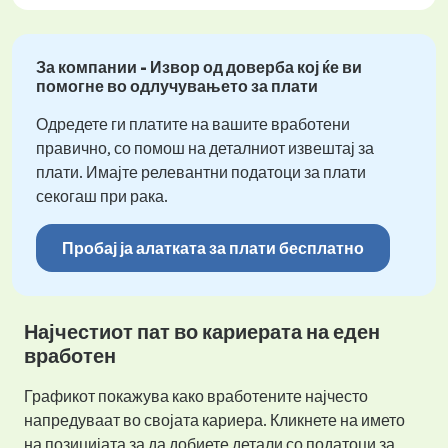
За компании - Извор од доверба кој ќе ви
помогне во одлучувањето за плати
Одредете ги платите на вашите вработени
правично, со помош на деталниот извештај за
плати. Имајте релевантни податоци за плати
секогаш при рака.
Пробај ја алатката за плати бесплатно
Најчестиот пат во кариерата на еден
вработен
Графикот покажува како вработените најчесто
напредуваат во својата кариера. Кликнете на името
на позицијата за да добиете детали со податоци за