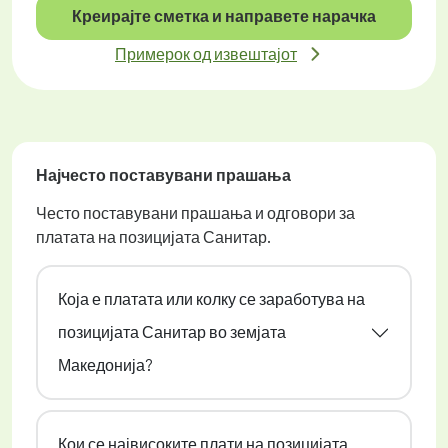
Креирајте сметка и направете нарачка
Примерок од извештајот
Најчесто поставувани прашања
Често поставувани прашања и одговори за
платата на позицијата Санитар.
Која е платата или колку се заработува на
позицијата Санитар во земјата
Македонија?
Кои се највисоките плати на позицијата