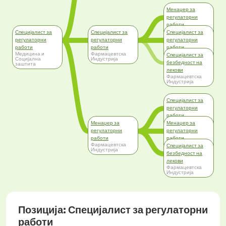
Менаџер за
регулаторни
работи
Фармацевтска
Специјалист за
Специјалист за
Специјалист за
Индустрија
регулаторни
регулаторни
регулаторни
работи
работи
работи
Медицина и
Фармацевтска
Медицина и
Специјалист за
Социјална
Индустрија
Социјална
безбедност на
заштита
заштита
лекови
Фармацевтска
Индустрија
Специјалист за
регулаторни
работи
Фармацевтска
Менаџер за
Менаџер за
Индустрија
регулаторни
регулаторни
работи
работи
Фармацевтска
Медицина и
Специјалист за
Индустрија
Социјална
безбедност на
заштита
лекови
Фармацевтска
Индустрија
Позиција: Специјалист за регулаторни
работи