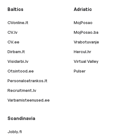
Baltics
Adriatic
CVonline.lt
MojPosao
CV.lv
MojPosao.ba
CV.ee
Vrabotuvanje
Dirbam.lt
Hercul.hr
Visidarbi.lv
Virtual Valley
Otsintood.ee
Pulser
Personaloatrankos.lt
Recruitment.lv
Varbamisteenused.ee
Scandinavia
Jobly.fi