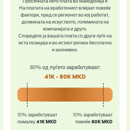
Просечната нето плата во Македонија е
На платата на вработениот влијаат повеќе
фактори, пред се регионот во кој работат,
должината на искуството, големината на
компанијата и друго.
Споредете ја вашата плата со други луѓе на
иста позиција и во истиот регион бесплатно
и анонимно.
80% од луѓето заработуваат:
41K - 80K MKD
10% заработуваат
10% заработуваат
помалку
41K MKD
повеќе
80K MKD