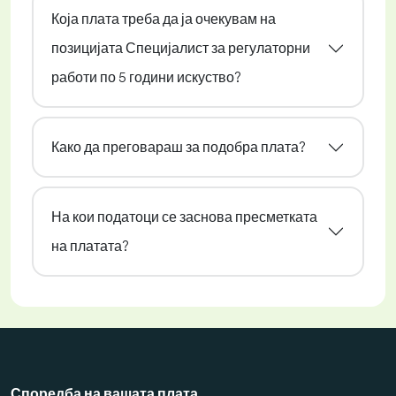
Која плата треба да ја очекувам на
позицијата Специјалист за регулаторни
работи по 5 години искуство?
Како да преговараш за подобра плата?
На кои податоци се заснова пресметката
на платата?
Споредба на вашата плата