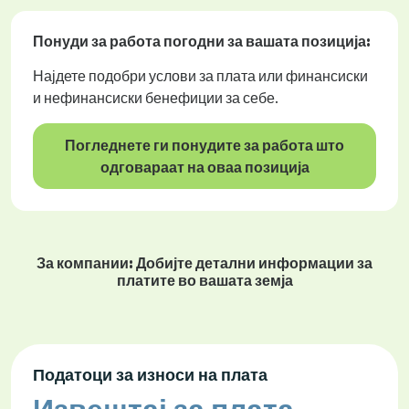
Понуди за работа
погодни за вашата позиција:
Најдете подобри услови за плата или финансиски
и нефинансиски бенефиции за себе.
Погледнете ги понудите за работа што
одговараат на оваа позиција
За компании: Добијте детални информации за
платите во вашата земја
Податоци за износи на плата