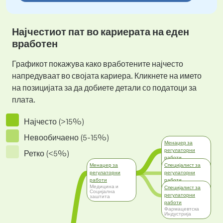
Најчестиот пат во кариерата на еден
вработен
Графикот покажува како вработените најчесто
напредуваат во својата кариера. Кликнете на името
на позицијата за да добиете детали со податоци за
плата.
Најчесто (>15%)
Невообичаено (5-15%)
Менаџер за
регулаторни
Ретко (<5%)
работи
Фармацевтска
Менаџер за
Специјалист за
Индустрија
регулаторни
регулаторни
работи
работи
Медицина и
Медицина и
Специјалист за
Социјална
Социјална
регулаторни
заштита
заштита
работи
Фармацевтска
Индустрија