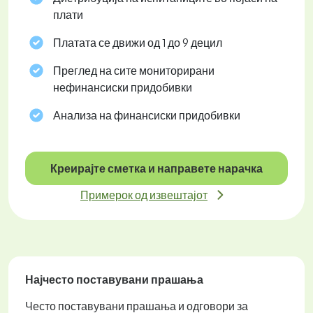
плати
Платата се движи од 1 до 9 децил
Преглед на сите мониторирани
нефинансиски придобивки
Анализа на финансиски придобивки
Креирајте сметка и направете нарачка
Примерок од извештајот
Најчесто поставувани прашања
Често поставувани прашања и одговори за