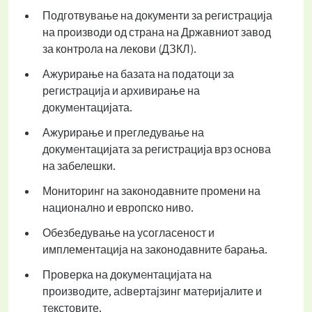
Подготвување на документи за регистрација
на производи од страна на Државниот завод
за контрола на лекови (ДЗКЛ).
Ажурирање на базата на податоци за
регистрација и архивирање на
докумeнтацијата.
Ажурирање и прегледување на
докумeнтацијата за регистрација врз основа
на забелешки.
Мониторинг на законодавните промени на
национално и европско ниво.
Обезбедување на усогласеност и
имплементација на законодавните барања.
Проверка на докумeнтацијата на
производите, аdвертајзинг матeријалите и
тeкстовите.