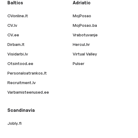
Baltics
Adriatic
CVonline.lt
MojPosao
CV.lv
MojPosao.ba
CV.ee
Vrabotuvanje
Dirbam.lt
Hercul.hr
Visidarbi.lv
Virtual Valley
Otsintood.ee
Pulser
Personaloatrankos.lt
Recruitment.lv
Varbamisteenused.ee
Scandinavia
Jobly.fi