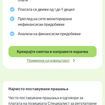
плати
Платата се движи од 1 до 9 децил
Преглед на сите мониторирани
нефинансиски придобивки
Анализа на финансиски придобивки
Креирајте сметка и направете нарачка
Примерок од извештајот
Најчесто поставувани прашања
Често поставувани прашања и одговори за
платата на позицијата Специјалист за регулаторни