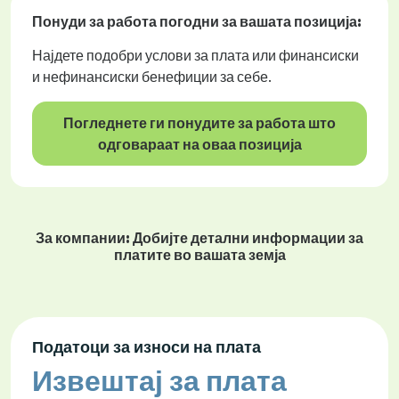
Понуди за работа
погодни за вашата позиција:
Најдете подобри услови за плата или финансиски
и нефинансиски бенефиции за себе.
Погледнете ги понудите за работа што
одговараат на оваа позиција
За компании: Добијте детални информации за
платите во вашата земја
Податоци за износи на плата
Извештај за плата