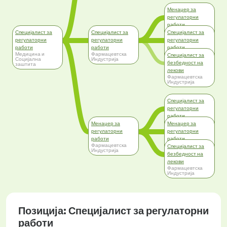
Менаџер за
регулаторни
работи
Фармацевтска
Специјалист за
Специјалист за
Специјалист за
Индустрија
регулаторни
регулаторни
регулаторни
работи
работи
работи
Медицина и
Фармацевтска
Медицина и
Специјалист за
Социјална
Индустрија
Социјална
безбедност на
заштита
заштита
лекови
Фармацевтска
Индустрија
Специјалист за
регулаторни
работи
Фармацевтска
Менаџер за
Менаџер за
Индустрија
регулаторни
регулаторни
работи
работи
Фармацевтска
Медицина и
Специјалист за
Индустрија
Социјална
безбедност на
заштита
лекови
Фармацевтска
Индустрија
Позиција: Специјалист за регулаторни
работи