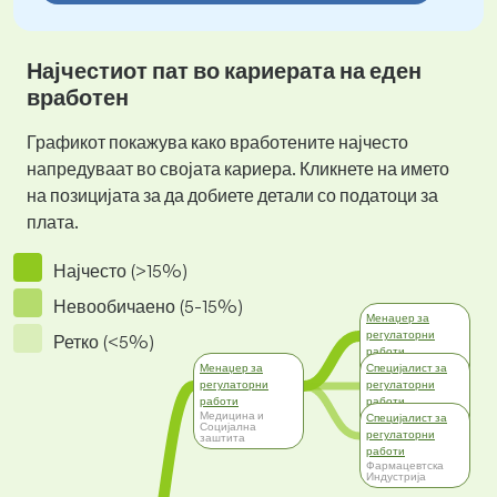
Најчестиот пат во кариерата на еден
вработен
Графикот покажува како вработените најчесто
напредуваат во својата кариера. Кликнете на името
на позицијата за да добиете детали со податоци за
плата.
Најчесто (>15%)
Невообичаено (5-15%)
Менаџер за
регулаторни
Ретко (<5%)
работи
Фармацевтска
Менаџер за
Специјалист за
Индустрија
регулаторни
регулаторни
работи
работи
Медицина и
Медицина и
Специјалист за
Социјална
Социјална
регулаторни
заштита
заштита
работи
Фармацевтска
Индустрија