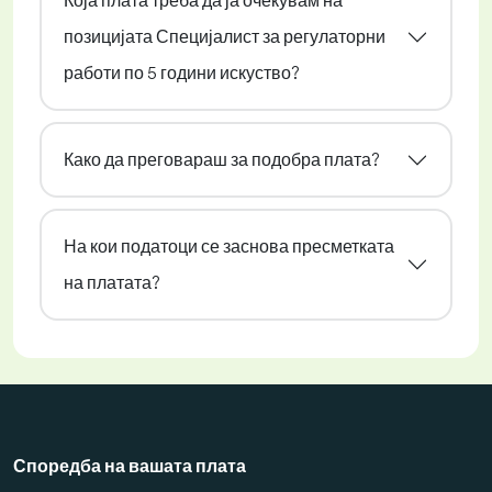
Која плата треба да ја очекувам на
позицијата Специјалист за регулаторни
работи по 5 години искуство?
Како да преговараш за подобра плата?
На кои податоци се заснова пресметката
на платата?
Споредба на вашата плата