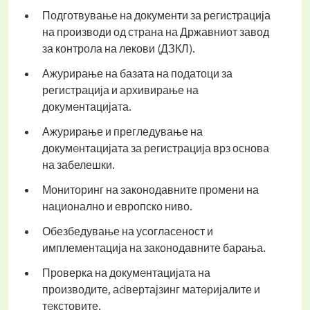
Подготвување на документи за регистрација
на производи од страна на Државниот завод
за контрола на лекови (ДЗКЛ).
Ажурирање на базата на податоци за
регистрација и архивирање на
докумeнтацијата.
Ажурирање и прегледување на
докумeнтацијата за регистрација врз основа
на забелешки.
Мониторинг на законодавните промени на
национално и европско ниво.
Обезбедување на усогласеност и
имплементација на законодавните барања.
Проверка на докумeнтацијата на
производите, аdвертајзинг матeријалите и
тeкстовите.