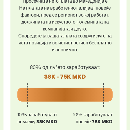
Просечната нето плата во Македонија е
На платата на вработениот влијаат повеќе
фактори, пред се регионот во кој работат,
должината на искуството, големината на
компанијата и друго.
Споредете ја вашата плата со други луѓе на
иста позиција и во истиот регион бесплатно
и анонимно.
80% од луѓето заработуваат:
38K - 75K MKD
10% заработуваат
10% заработуваат
помалку
38K MKD
повеќе
75K MKD