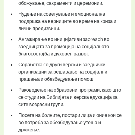
обожување, сакраменти и церемонии.
Нудење на советување и емоционална
поддршка на верниците во време на криза и
лични предизвици.
Ангажирање во иницијативи заoreach во
заедницата за промоција на социјалното
благосостојба и духовен развој.
Соработка со други верски и заеднички
организации за решавање на социјални
прашања и обезбедување помош.
Раководење на образовни програми, како што
се студии на Библијата и верска едукација за
сите возрасни групи.
Посета на болните, постари лица и оние кои се
во потреба за обезбедување утеша и
дружење.