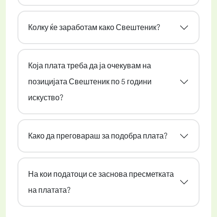
Колку ќе заработам како Свештеник?
Која плата треба да ја очекувам на
позицијата Свештеник по 5 години
искуство?
Како да преговараш за подобра плата?
На кои податоци се заснова пресметката
на платата?