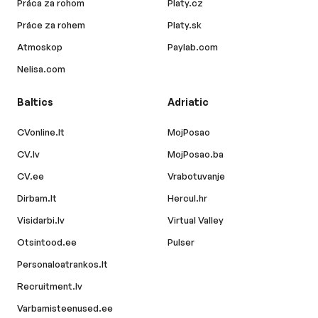
Práca za rohom
Platy.cz
Práce za rohem
Platy.sk
Atmoskop
Paylab.com
Nelisa.com
Baltics
Adriatic
CVonline.lt
MojPosao
CV.lv
MojPosao.ba
CV.ee
Vrabotuvanje
Dirbam.lt
Hercul.hr
Visidarbi.lv
Virtual Valley
Otsintood.ee
Pulser
Personaloatrankos.lt
Recruitment.lv
Varbamisteenused.ee