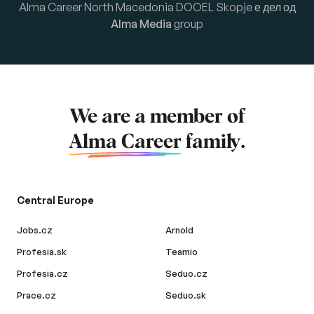
Alma Career North Macedonia DOOEL Skopje е дел од
Alma Media
group
We are a member of
Alma Career
family.
Central Europe
Jobs.cz
Arnold
Profesia.sk
Teamio
Profesia.cz
Seduo.cz
Prace.cz
Seduo.sk