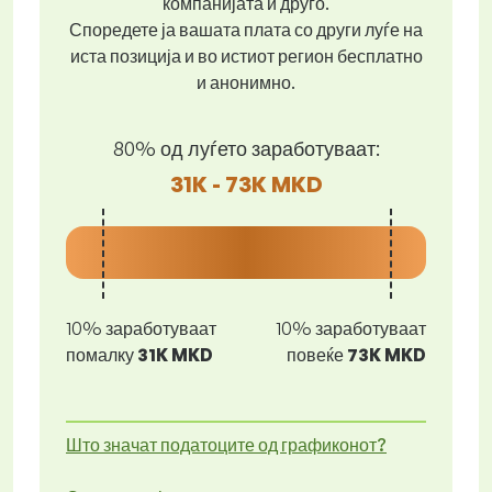
компанијата и друго.
Споредете ја вашата плата со други луѓе на
иста позиција и во истиот регион бесплатно
и анонимно.
80% од луѓето заработуваат:
31K - 73K MKD
10% заработуваат
10% заработуваат
помалку
31K MKD
повеќе
73K MKD
Што значат податоците од графиконот?