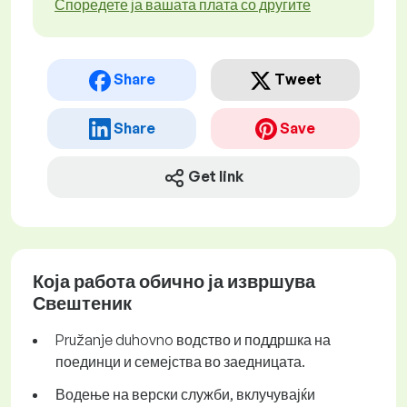
Споредете ја вашата плата со другите
Share
Tweet
Share
Save
Get link
Која работа обично ја извршува
Свештеник
Pružanje duhovno водство и поддршка на
поединци и семејства во заедницата.
Водење на верски служби, вклучувајќи