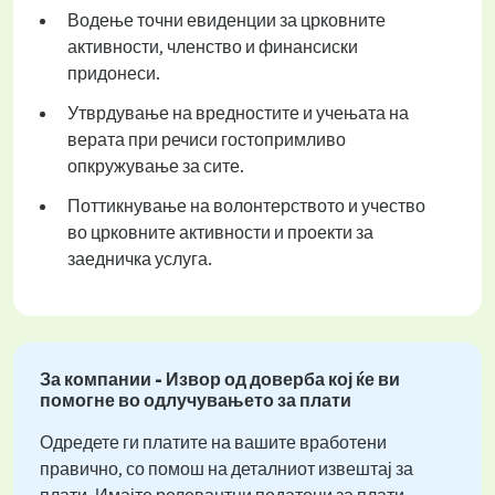
Водење точни евиденции за црковните
активности, членство и финансиски
придонеси.
Утврдување на вредностите и учењата на
верата при речиси гостопримливо
опкружување за сите.
Поттикнување на волонтерството и учество
во црковните активности и проекти за
заедничка услуга.
За компании - Извор од доверба кој ќе ви
помогне во одлучувањето за плати
Одредете ги платите на вашите вработени
правично, со помош на деталниот извештај за