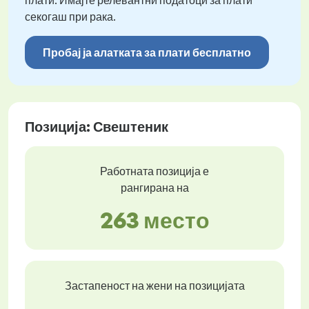
плати. Имајте релевантни податоци за плати
секогаш при рака.
Пробај ја алатката за плати бесплатно
Позиција: Свештеник
Работната позиција е
рангирана на
263 место
Застапеност на жени на позицијата