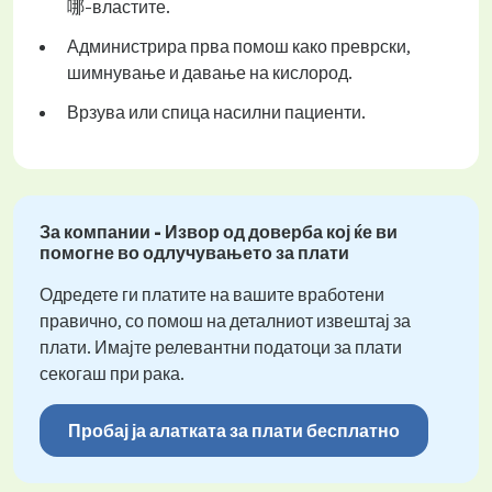
哪-властите.
Администрира прва помош како преврски,
шимнување и давање на кислород.
Врзува или спица насилни пациенти.
За компании - Извор од доверба кој ќе ви
помогне во одлучувањето за плати
Одредете ги платите на вашите вработени
правично, со помош на деталниот извештај за
плати. Имајте релевантни податоци за плати
секогаш при рака.
Пробај ја алатката за плати бесплатно