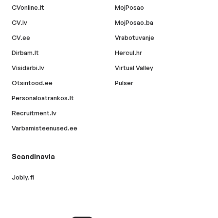
CVonline.lt
MojPosao
CV.lv
MojPosao.ba
CV.ee
Vrabotuvanje
Dirbam.lt
Hercul.hr
Visidarbi.lv
Virtual Valley
Otsintood.ee
Pulser
Personaloatrankos.lt
Recruitment.lv
Varbamisteenused.ee
Scandinavia
Jobly.fi