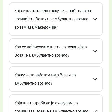
Која е платата или колку се заработува на
позицијата Возач на амбулантно возило
во земјата Македонија?
Кои се највисоките плати на позицијата
Возач на амбулантно возило?
Колку ќе заработам како Возач на
амбулантно возило?
Која плата треба да ја очекувам на
позицијата Возач на амбулантно возило