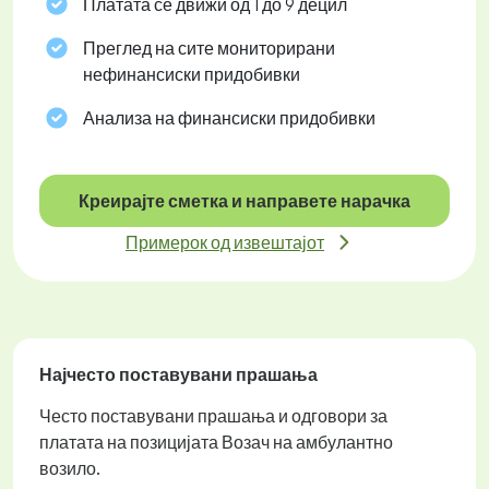
Платата се движи од 1 до 9 децил
Преглед на сите мониторирани
нефинансиски придобивки
Анализа на финансиски придобивки
Креирајте сметка и направете нарачка
Примерок од извештајот
Најчесто поставувани прашања
Често поставувани прашања и одговори за
платата на позицијата Возач на амбулантно
возило.