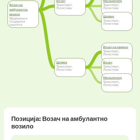
Возач
Магационер
Возач на
Транспорт,
Транспорт,
Логистика
Логистика
амбулантно
возило
Шофер
Медицина и
Транспорт,
Социјална
Логистика
заштита
Возач на камион
Транспорт,
Логистика
Шофер
Возач
Транспорт,
Транспорт,
Логистика
Логистика
Магационер
Транспорт,
Логистика
Позиција: Возач на амбулантно
возило