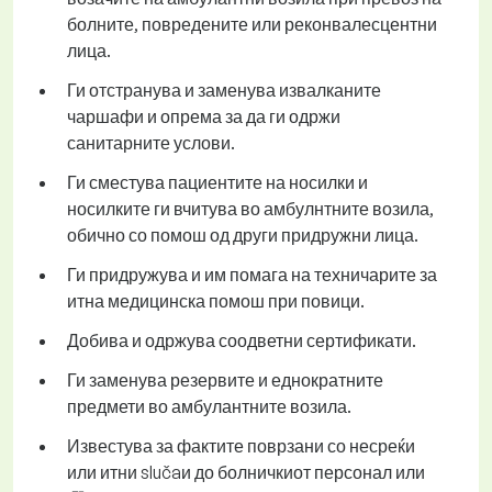
болните, повредените или реконвалесцентни
лица.
Ги отстранува и заменува извалканите
чаршафи и опрема за да ги одржи
санитарните услови.
Ги сместува пациентите на носилки и
носилките ги вчитува во амбулнтните возила,
обично со помош од други придружни лица.
Ги придружува и им помага на техничарите за
итна медицинска помош при повици.
Добива и одржува соодветни сертификати.
Ги заменува резервите и еднократните
предмети во амбулантните возила.
Известува за фактите поврзани со несреќи
или итни slučaи до болничкиот персонал или