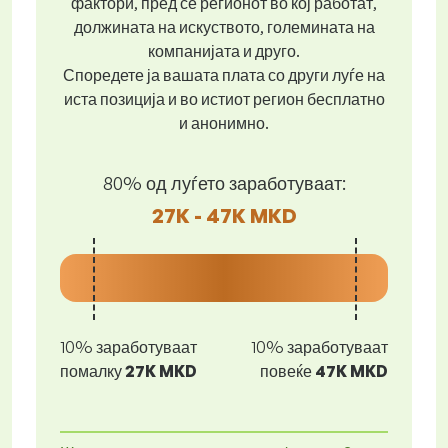
фактори, пред се регионот во кој работат,
должината на искуството, големината на
компанијата и друго.
Споредете ја вашата плата со други луѓе на
иста позиција и во истиот регион бесплатно
и анонимно.
80% од луѓето заработуваат:
27K - 47K MKD
10% заработуваат
10% заработуваат
помалку
27K MKD
повеќе
47K MKD