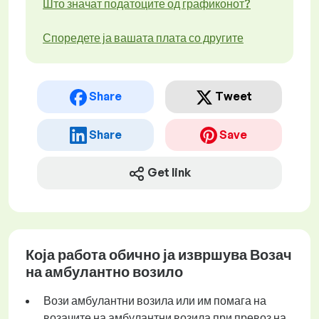
Што значат податоците од графиконот?
Споредете ја вашата плата со другите
Share
Tweet
Share
Save
Get link
Која работа обично ја извршува Возач
на амбулантно возило
Вози амбулантни возила или им помага на
возачите на амбулантни возила при превоз на