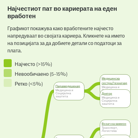
Најчестиот пат во кариерата на еден
вработен
Графикот покажува како вработените најчесто
напредуваат во својата кариера. Кликнете на името
на позицијата за да добиете детали со податоци за
плата.
Најчесто (>15%)
Невообичаено (5-15%)
Медицинска
Ретко (<5%)
сестра/техничар
Парамедицинар
Медицина и
Медицина и
Социјална
Социјална
заштита
Доктор
заштита
Медицина и
Социјална
заштита
Возач на камион
Транспорт,
Логистика