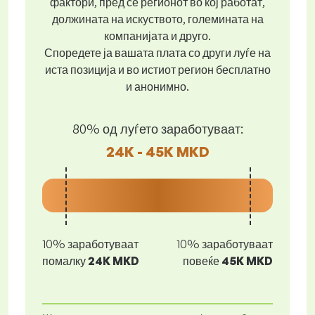
фактори, пред се регионот во кој работат,
должината на искуството, големината на
компанијата и друго.
Споредете ја вашата плата со други луѓе на
иста позиција и во истиот регион бесплатно
и анонимно.
80% од луѓето заработуваат:
24K - 45K MKD
10% заработуваат
10% заработуваат
помалку
24K MKD
повеќе
45K MKD