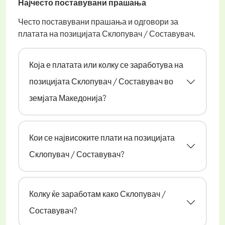
Најчесто поставувани прашања
Често поставувани прашања и одговори за
платата на позицијата Склопувач / Составувач.
Која е платата или колку се заработува на
позицијата Склопувач / Составувач во
земјата Македонија?
Кои се највисоките плати на позицијата
Склопувач / Составувач?
Колку ќе заработам како Склопувач /
Составувач?