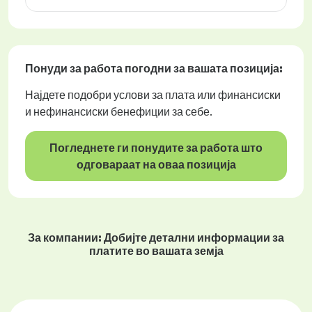
Понуди за работа
погодни за вашата позиција:
Најдете подобри услови за плата или финансиски
и нефинансиски бенефиции за себе.
Погледнете ги понудите за работа што
одговараат на оваа позиција
За компании: Добијте детални информации за
платите во вашата земја