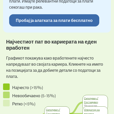
плати. Имајте релевантни податоци за плати
секогаш при рака.
Пробај ја алатката за плати бесплатно
Најчестиот пат во кариерата на еден
вработен
Графикот покажува како вработените најчесто
напредуваат во својата кариера. Кликнете на името
на позицијата за да добиете детали со податоци за
плата.
Најчесто (>15%)
Невообичаено (5-15%)
Склопувач /
Составувач
Ретко (<5%)
Механички
Инженеринг
Склопувач /
Оператор на
Составувач
машина