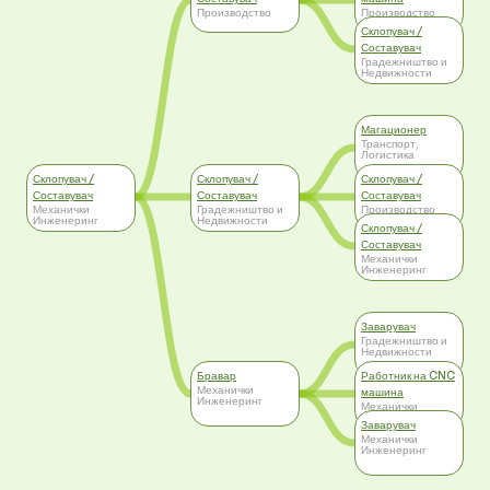
Производство
Производство
Склопувач /
Составувач
Градежништво и
Недвижности
Магационер
Транспорт,
Логистика
Склопувач /
Склопувач /
Склопувач /
Составувач
Составувач
Составувач
Механички
Градежништво и
Производство
Инженеринг
Недвижности
Склопувач /
Составувач
Механички
Инженеринг
Заварувач
Градежништво и
Недвижности
Бравар
Работник на CNC
Механички
машина
Инженеринг
Механички
Инженеринг
Заварувач
Механички
Инженеринг