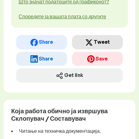
Што значат податоците од графиконот?
Споредете ја вашата плата со другите
Share
Tweet
Share
Save
Get link
Која работа обично ја извршува
Склопувач / Составувач
Читање на техничка документација.