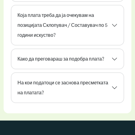
Која плата треба да ја очекувам на
позицијата Склопувач / Составувач по 5
години искуство?
Како да преговараш за подобра плата?
На кои податоци се заснова пресметката
на платата?