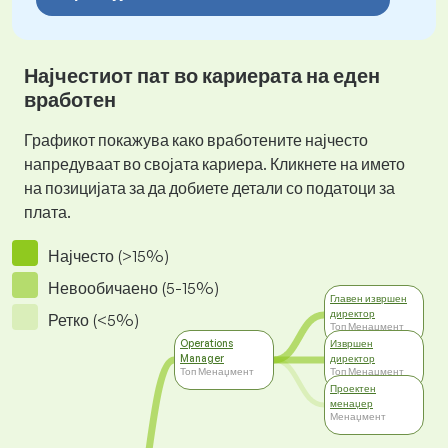
Најчестиот пат во кариерата на еден
вработен
Графикот покажува како вработените најчесто
напредуваат во својата кариера. Кликнете на името
на позицијата за да добиете детали со податоци за
плата.
Најчесто (>15%)
Невообичаено (5-15%)
Главен извршен
директор
Ретко (<5%)
Топ Менаџмент
Operations
Извршен
Manager
директор
Топ Менаџмент
Топ Менаџмент
Проектен
менаџер
Менаџмент