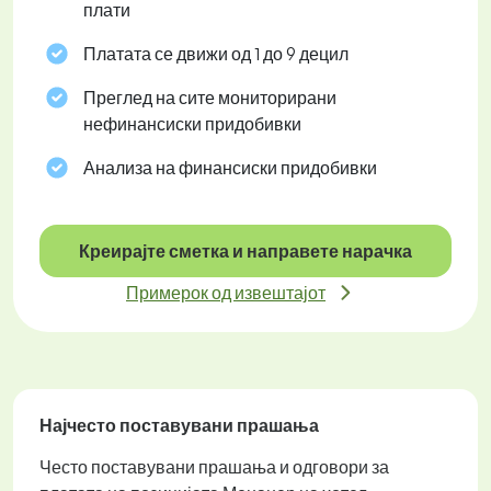
плати
Платата се движи од 1 до 9 децил
Преглед на сите мониторирани
нефинансиски придобивки
Анализа на финансиски придобивки
Креирајте сметка и направете нарачка
Примерок од извештајот
Најчесто поставувани прашања
Често поставувани прашања и одговори за