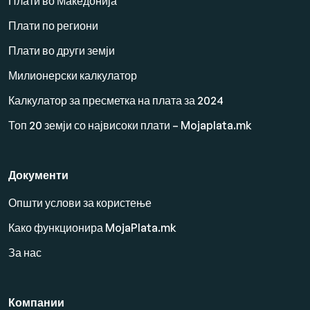
Плати во Македонија
Плати по региони
Плати во други земји
Милионерски калкулатор
Калкулатор за пресметка на плата за 2024
Топ 20 земји со највисоки плати – Mojaplata.mk
Документи
Општи услови за користење
Како функционира MojaPlata.mk
За нас
Компании