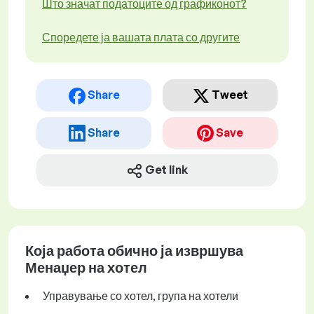
Што значат податоците од графиконот?
Споредете ја вашата плата со другите
Share
Tweet
Share
Save
Get link
Која работа обично ја извршува
Менаџер на хотел
Управување со хотел, група на хотели