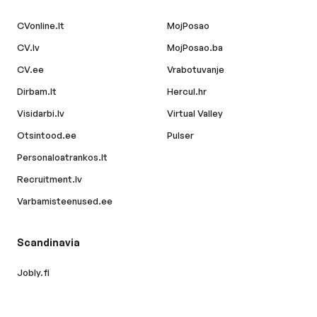
CVonline.lt
MojPosao
CV.lv
MojPosao.ba
CV.ee
Vrabotuvanje
Dirbam.lt
Hercul.hr
Visidarbi.lv
Virtual Valley
Otsintood.ee
Pulser
Personaloatrankos.lt
Recruitment.lv
Varbamisteenused.ee
Scandinavia
Jobly.fi