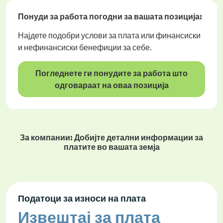
Понуди за работа
погодни за вашата позиција:
Најдете подобри услови за плата или финансиски
и нефинансиски бенефиции за себе.
Погледнете ги понудите за работа што
одговараат на оваа позиција
За компании: Добијте детални информации за
платите во вашата земја
Податоци за износи на плата
Извештај за плата