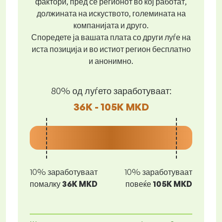
фактори, пред се регионот во кој работат,
должината на искуството, големината на
компанијата и друго.
Споредете ја вашата плата со други луѓе на
иста позиција и во истиот регион бесплатно
и анонимно.
80% од луѓето заработуваат:
36K - 105K MKD
10% заработуваат
10% заработуваат
помалку
36K MKD
повеќе
105K MKD