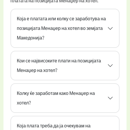
платата на позицијата Менаџер на хотел.
Која е платата или колку се заработува на
позицијата Менаџер на хотел во земјата
Македонија?
Кои се највисоките плати на позицијата
Менаџер на хотел?
Колку ќе заработам како Менаџер на
хотел?
Која плата треба да ја очекувам на