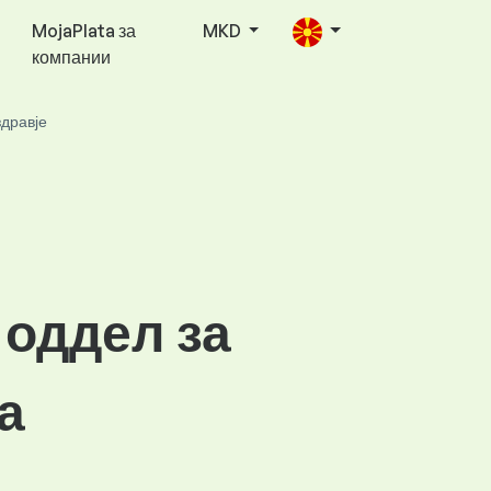
MojaPlata за
MKD
компании
здравје
 оддел за
а