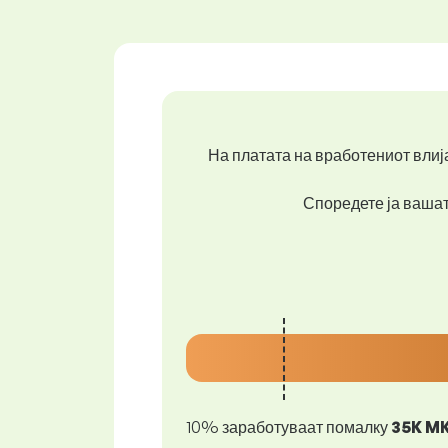
На платата на вработениот влија
Споредете ја вашата
10% заработуваат помалку
35K M