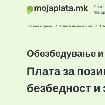
Плати
позиц
Главна страна
Плати
на позиции
Об
Обезбедување и
Плата за пози
безбедност и 