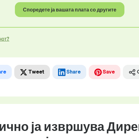
Споредете ја вашата плата со другите
нот?
are
Tweet
Share
Save
бично ја извршува Дире