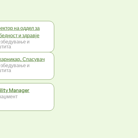
ектор на оддел за
бедност и здравје
збедување и
тита
арникар, Спасувач
збедување и
тита
ility Manager
наџмент