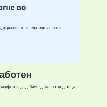
огне во
ајте релевантни податоци за плати
работен
зицијата за да добиете детали со податоци