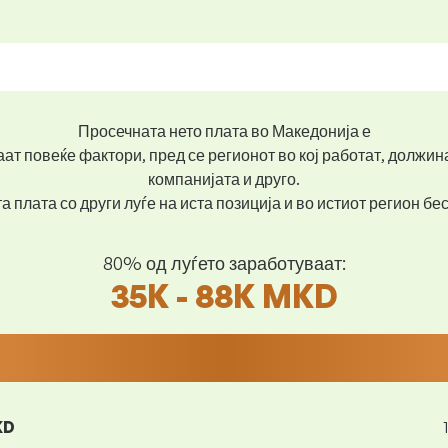
Просечната нето плата во Македонија е
ат повеќе фактори, пред се регионот во кој работат, должин
компанијата и друго.
 плата со други луѓе на иста позиција и во истиот регион б
80% од луѓето заработуваат:
35K - 88K MKD
KD