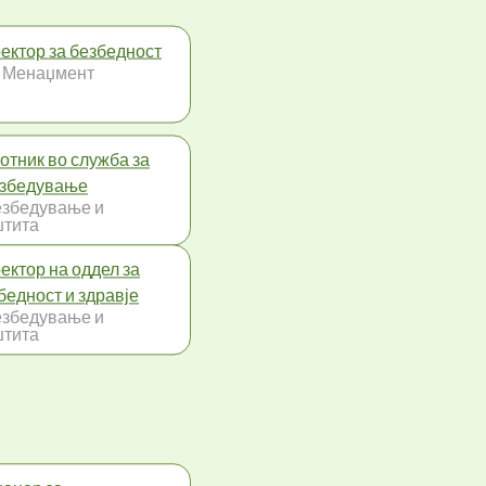
ектор за безбедност
 Менаџмент
отник во служба за
збедување
збедување и
тита
ектор на оддел за
бедност и здравје
збедување и
тита