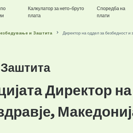
 по
Калкулатор за нето-бруто
Споредба на
ии
плата
плати
езбедување и Заштита
Директор на оддел за безбедност и 
 Заштита
цијата Директор на
здравје, Македониј