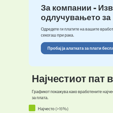
За компании - Изв
одлучувањето за
Одредете ги платите на вашите вработ
секогаш при рака.
Пробај ја алатката за плати бес
Најчестиот пат 
Графикот покажува како вработените најчес
за плата.
Најчесто (>15%)