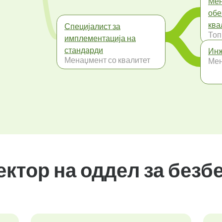
Мен
обе
ква
Специјалист за
Топ
имплементација на
стандарди
Инж
Менаџмент со квалитет
Мен
ектор на оддел за безб