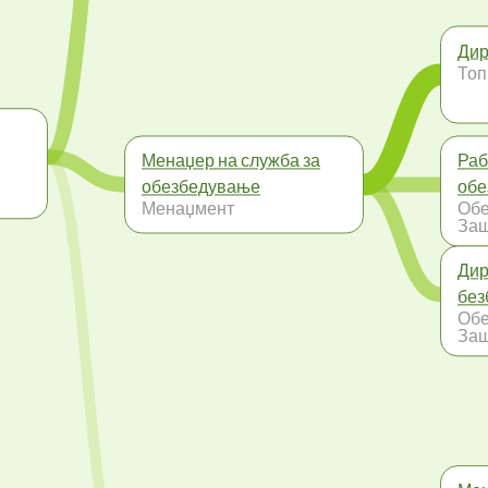
Дир
Топ
Менаџер на служба за
Раб
обезбедување
обе
Менаџмент
Обе
Заш
Дир
без
Обе
Заш