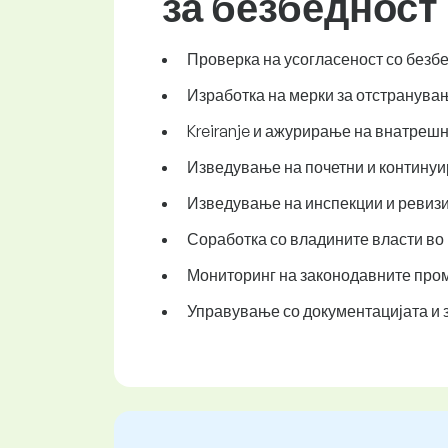
за безбедност 
Проверка на усогласеност со безбе
Изработка на мерки за отстранува
Kreiranje и ажурирање на внатрешн
Изведување на почетни и континуи
Изведување на инспекции и ревизи
Соработка со владините власти во
Мониторинг на законодавните проме
Управување со документацијата и 