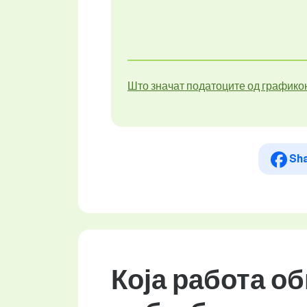
Што значат податоците од графико
Sh
Која работа о