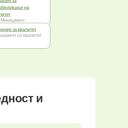
аџер за
збедување на
литет
 Менаџмент
енер за квалитет
аџмент со квалитет
едност и