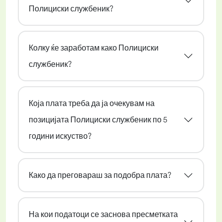
Полициски службеник?
Колку ќе заработам како Полициски
службеник?
Која плата треба да ја очекувам на
позицијата Полициски службеник по 5
години искуство?
Како да преговараш за подобра плата?
На кои податоци се заснова пресметката