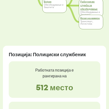
Војник
Работник во
Обезбедување и
служба за
Заштита
обезбедување
Обезбедување и
Заштита
Возач на камион
Транспорт,
Логистика
Позиција: Полициски службеник
Работната позиција е
рангирана на
512 место