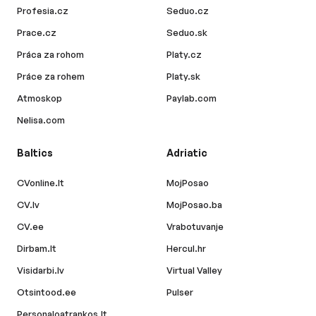
Profesia.cz
Seduo.cz
Prace.cz
Seduo.sk
Práca za rohom
Platy.cz
Práce za rohem
Platy.sk
Atmoskop
Paylab.com
Nelisa.com
Baltics
Adriatic
CVonline.lt
MojPosao
CV.lv
MojPosao.ba
CV.ee
Vrabotuvanje
Dirbam.lt
Hercul.hr
Visidarbi.lv
Virtual Valley
Otsintood.ee
Pulser
Personaloatrankos.lt