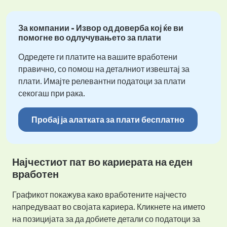
За компании - Извор од доверба кој ќе ви
помогне во одлучувањето за плати
Одредете ги платите на вашите вработени
правично, со помош на деталниот извештај за
плати. Имајте релевантни податоци за плати
секогаш при рака.
Пробај ја алатката за плати бесплатно
Најчестиот пат во кариерата на еден
вработен
Графикот покажува како вработените најчесто
напредуваат во својата кариера. Кликнете на името
на позицијата за да добиете детали со податоци за