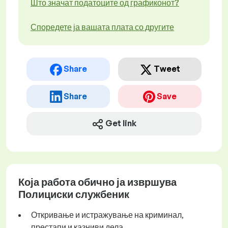
Што значат податоците од графиконот?
Споредете ја вашата плата со другите
Share
Tweet
Share
Save
Get link
Која работа обично ја извршува
Полициски службеник
Откривање и истражување на криминал,
престапи и казниви дела.