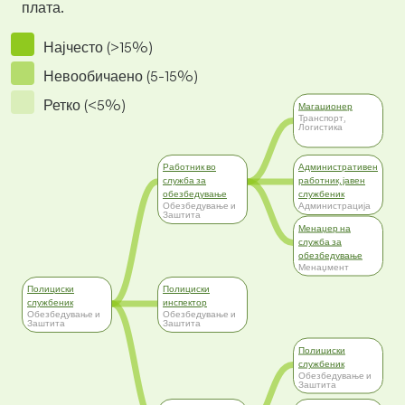
плата.
Најчесто (>15%)
Невообичаено (5-15%)
Ретко (<5%)
Магационер
Транспорт,
Логистика
Работник во
Административен
служба за
работник, јавен
обезбедување
службеник
Обезбедување и
Администрација
Заштита
Менаџер на
служба за
обезбедување
Менаџмент
Полициски
Полициски
службеник
инспектор
Обезбедување и
Обезбедување и
Заштита
Заштита
Полициски
службеник
Обезбедување и
Заштита