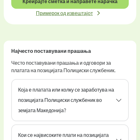
Креирајте сметка и направете нарачка
Примерок од извештајот
Најчесто поставувани прашања
Често поставувани прашања и одговори за
платата на позицијата Полициски службеник.
Која е платата или колку се заработува на
позицијата Полициски службеник во
земјата Македонија?
Кои се највисоките плати на позицијата