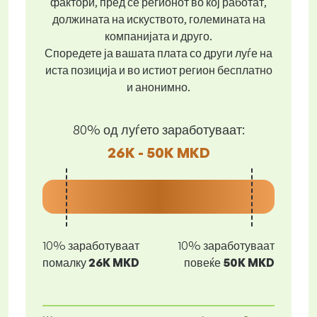
фактори, пред се регионот во кој работат,
должината на искуството, големината на
компанијата и друго.
Споредете ја вашата плата со други луѓе на
иста позиција и во истиот регион бесплатно
и анонимно.
80% од луѓето заработуваат:
26K - 50K MKD
10% заработуваат
10% заработуваат
помалку
26K MKD
повеќе
50K MKD