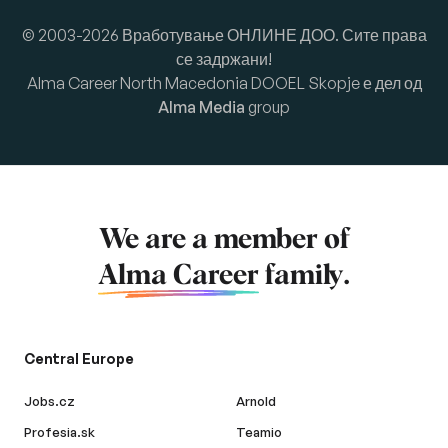
© 2003-2026 Вработување ОНЛИНЕ ДОО. Сите права
се задржани!
Alma Career North Macedonia DOOEL Skopje е дел од
Alma Media
group
We are a member of
Alma Career
family.
Central Europe
Jobs.cz
Arnold
Profesia.sk
Teamio