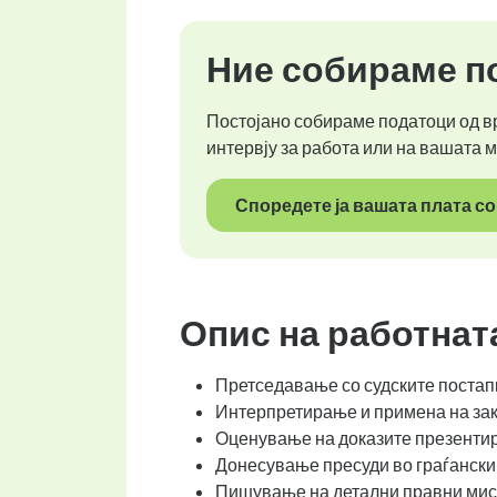
Ние собираме по
Постојано собираме податоци од вр
интервју за работа или на вашата 
Споредете ја вашата плата со
Опис на работнат
Претседавање со судските постап
Интерпретирање и примена на зако
Оценување на доказите презентир
Донесување пресуди во граѓански 
Пишување на детални правни мисл