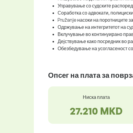
Управување со судските распоре
Соработка со адвокати, полициски
Pružanje насоки на поротниците з
Одржување на интегритетот на суд
Вклучување во континуирано правн
Дејствување како посредник во ра
Обезбедување на усогласеност со
Опсег на плата за повр
Ниска плата
27.210 MKD