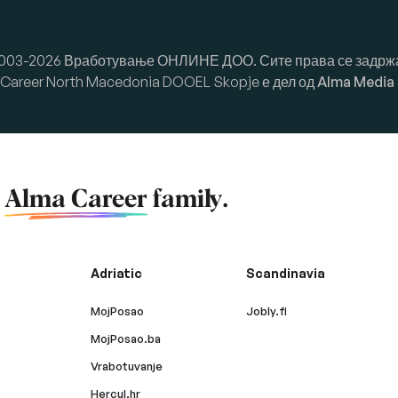
003-2026 Вработување ОНЛИНЕ ДОО. Сите права се задрж
Career North Macedonia DOOEL Skopje е дел од
Alma Media
f
Alma Career
family.
Adriatic
Scandinavia
MojPosao
Jobly.fi
MojPosao.ba
Vrabotuvanje
Hercul.hr