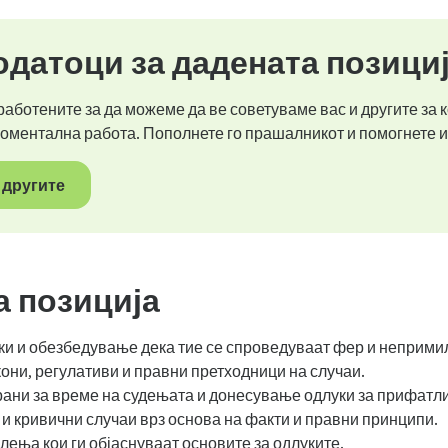
датоци за дадената позици
аботените за да можеме да ве советуваме вас и другите за к
моментална работа. Пополнете го прашалникот и помогнете и
 другите
а позиција
ки и обезбедување дека тие се спроведуваат фер и неприми
ни, регулативи и правни претходници на случаи.
ани за време на судењата и донесување одлуки за прифатли
и кривични случаи врз основа на факти и правни принципи.
ења кои ги објаснуваат основите за одлуките.