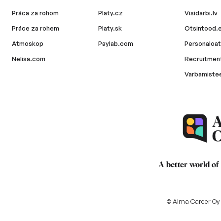
Práca za rohom
Platy.cz
Visidarbi.lv
Práce za rohem
Platy.sk
Otsintood.
Atmoskop
Paylab.com
Personaloat
Nelisa.com
Recruitment
Varbamiste
A better world of
© Alma Career Oy a