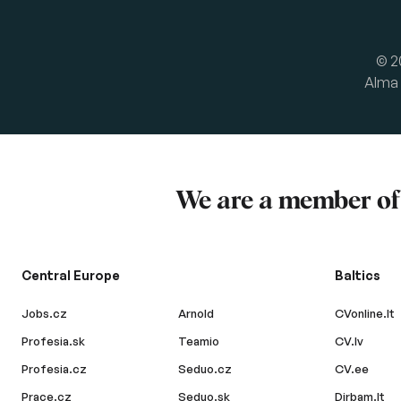
© 2
Alma 
We are a member o
Central Europe
Baltics
Jobs.cz
Arnold
CVonline.lt
Profesia.sk
Teamio
CV.lv
Profesia.cz
Seduo.cz
CV.ee
Prace.cz
Seduo.sk
Dirbam.lt