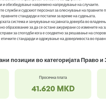
ди и обезбедување навремено напредување на случаите.
те служби и судскиот персонал за олеснување на правните 
а правните стандарди и постапки за време на судењата.
ската система и зачувување на јавната доверба во владеењ
о образование за да се остане ажурирани со измените на за
справи за спогодби кога е соодветно за решавање на споров
 етичките стандарди и одржување на доверливоста во правн
зани позиции во категоријата Право и
Просечна плата
41.620 MKD