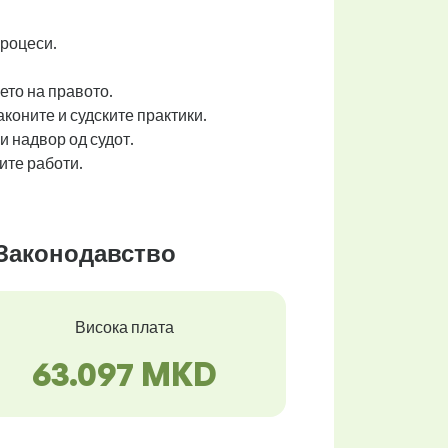
процеси.
ето на правото.
коните и судските практики.
и надвор од судот.
ите работи.
 Законодавство
Висока плата
63.097 MKD