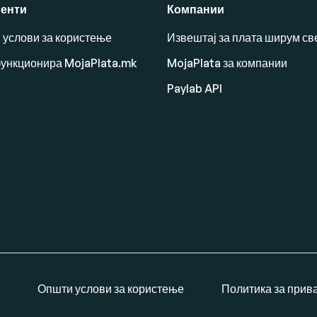
енти
Компании
 услови за користење
Извештај за плата ширум св
функционира MojaPlata.mk
MojaPlata за компании
Paylab API
Општи услови за користење
Политика за прив