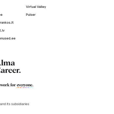
Virtual Valley
ee
Pulser
rankos.lt
.lv
enused.ee
 work for
everyone
.
nd its subsidiaries