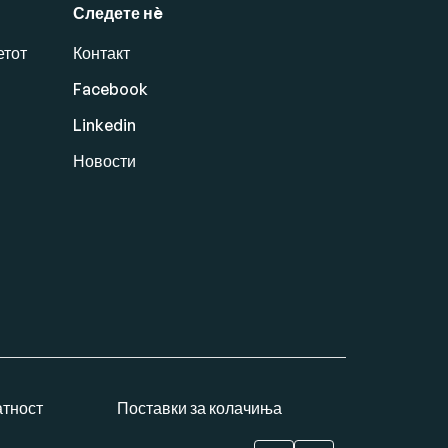
Следете нè
етот
Контакт
Facebook
Linkedin
Новости
атност
Поставки за колачиња