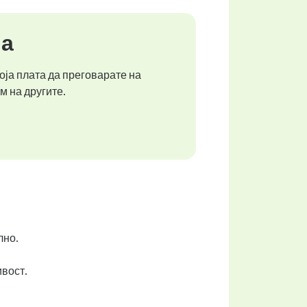
ја
оја плата да преговарате на
м на другите.
лно.
вост.