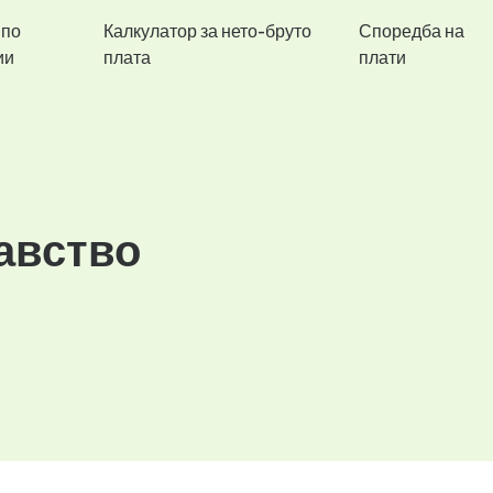
 по
Калкулатор за нето-бруто
Споредба на
ии
плата
плати
авство