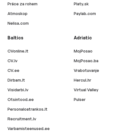
Práce za rohem
Platy.sk
Atmoskop
Paylab.com
Nelisa.com
Baltics
Adriatic
CVonline.lt
MojPosao
CV.lv
MojPosao.ba
CV.ee
Vrabotuvanje
Dirbam.lt
Hercul.hr
Visidarbi.lv
Virtual Valley
Otsintood.ee
Pulser
Personaloatrankos.lt
Recruitment.lv
Varbamisteenused.ee