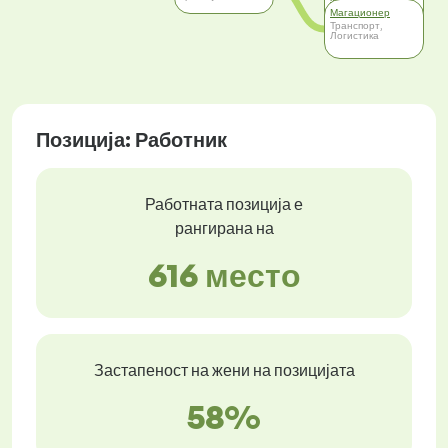
објект
Магационер
Трговија
Транспорт,
Логистика
Позиција: Работник
Работната позиција е
рангирана на
616 место
Застапеност на жени на позицијата
58%