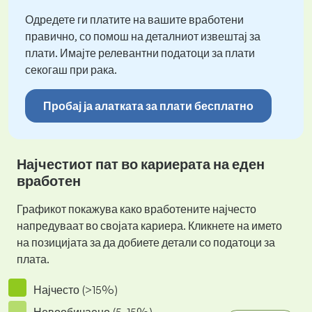
Одредете ги платите на вашите вработени
правично, со помош на деталниот извештај за
плати. Имајте релевантни податоци за плати
секогаш при рака.
Пробај ја алатката за плати бесплатно
Најчестиот пат во кариерата на еден
вработен
Графикот покажува како вработените најчесто
напредуваат во својата кариера. Кликнете на името
на позицијата за да добиете детали со податоци за
плата.
Најчесто (>15%)