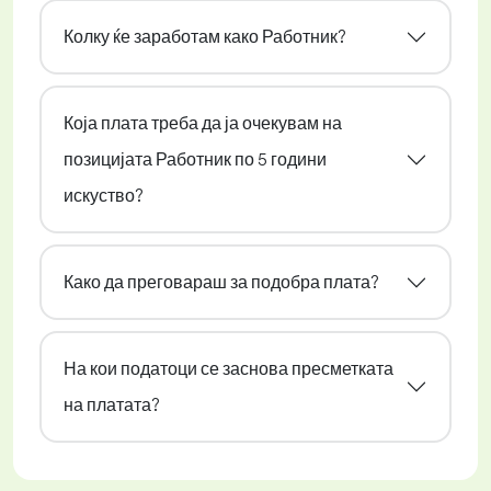
Колку ќе заработам како Работник?
Која плата треба да ја очекувам на
позицијата Работник по 5 години
искуство?
Како да преговараш за подобра плата?
На кои податоци се заснова пресметката
на платата?