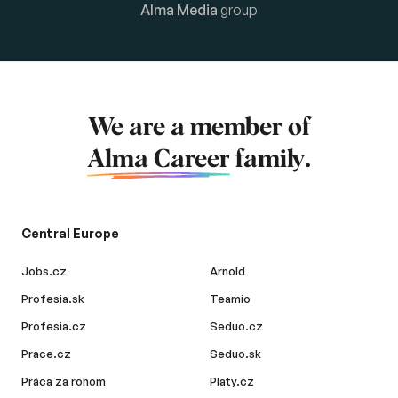
Alma Media
group
We are a member of
Alma Career
family.
Central Europe
Jobs.cz
Arnold
Profesia.sk
Teamio
Profesia.cz
Seduo.cz
Prace.cz
Seduo.sk
Práca za rohom
Platy.cz