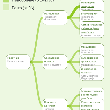
Невообичаено (5-15%)
Менаџер на
складиште
Ретко (<5%)
Менаџмент
Магационер
Виљушкарист
Транспорт,
Транспорт,
Логистика
Логистика
Административен
работник, јавен
службеник
Администрација
Магационер
Транспорт,
Логистика
Работник
Оператор на
Супервизор во
Производство
машина
производство
Производство
Менаџмент
Инспектор за
квалитет
Автомобилска
Индустрија
Административен
работник, јавен
службеник
Администрација
Продажен
Раководител на
асистент
сектор во
Трговија
малопродажен