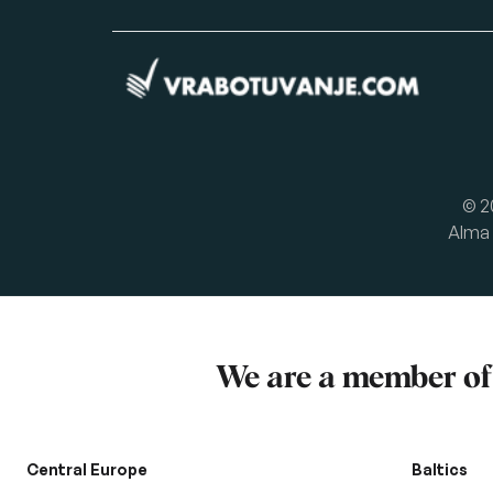
© 2
Alma 
We are a member o
Central Europe
Baltics