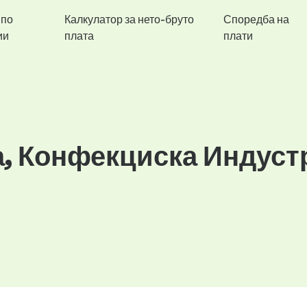
 по
Калкулатор за нето-бруто
Споредба на
ии
плата
плати
а, Конфекциска Индуст