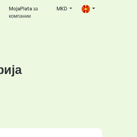
MojaPlata за
MKD
компании
рија