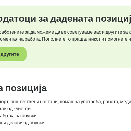
датоци за дадената позици
аботените за да можеме да ве советуваме вас и другите за к
моментална работа. Пополнете го прашалникот и помогнете и
 другите
а позиција
порт, општествени настани, домашна употреба, работа, меди
ли од клиенти.
аботка на обувки.
ни делови од обувки.