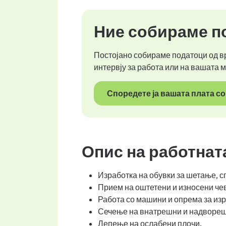
Ние собираме по
Постојано собираме податоци од вр
интервју за работа или на вашата 
Споредете ја вашата плата со
Опис на работнат
Изработка на обувки за шетање, с
Прием на оштетени и износени чев
Работа со машини и опрема за изр
Сечење на внатрешни и надвореш
Лепење на ослабени плочи.