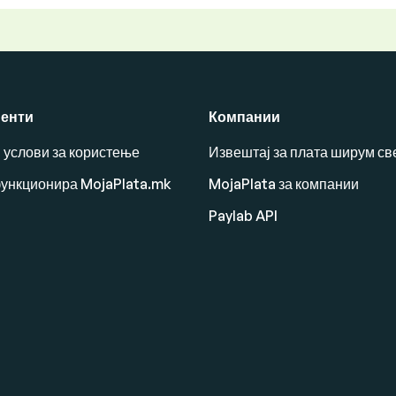
енти
Компании
 услови за користење
Извештај за плата ширум св
функционира MojaPlata.mk
MojaPlata за компании
Paylab API