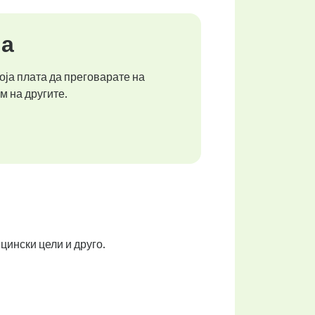
ја
оја плата да преговарате на
м на другите.
цински цели и друго.