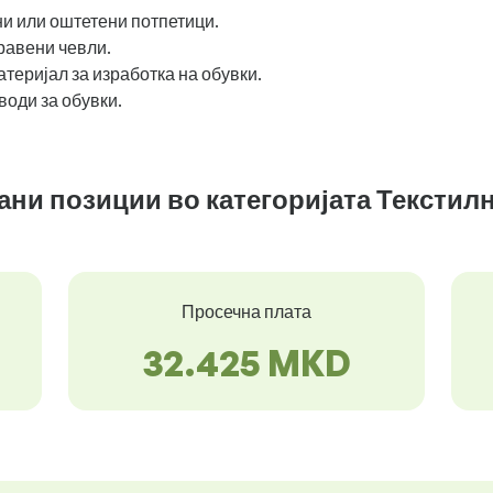
и или оштетени потпетици.
равени чевли.
еријал за изработка на обувки.
оди за обувки.
зани позиции во категоријата Текстил
Просечна плата
32.425 MKD