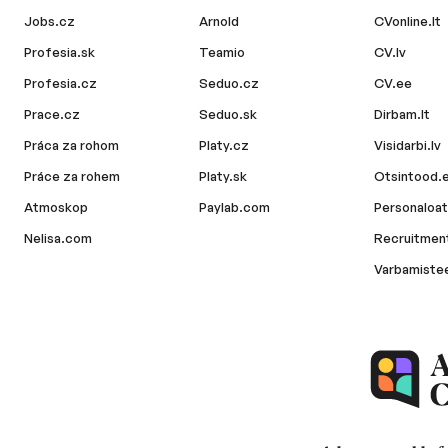
Jobs.cz
Arnold
CVonline.lt
Profesia.sk
Teamio
CV.lv
Profesia.cz
Seduo.cz
CV.ee
Prace.cz
Seduo.sk
Dirbam.lt
Práca za rohom
Platy.cz
Visidarbi.lv
Práce za rohem
Platy.sk
Otsintood.
Atmoskop
Paylab.com
Personaloat
Nelisa.com
Recruitment
Varbamiste