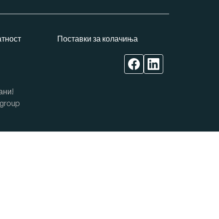
атност
Поставки за колачиња
ани!
group