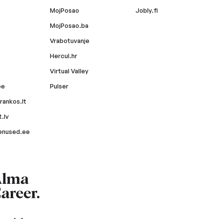
MojPosao
Jobly.fi
MojPosao.ba
Vrabotuvanje
Hercul.hr
Virtual Valley
ee
Pulser
rankos.lt
.lv
enused.ee