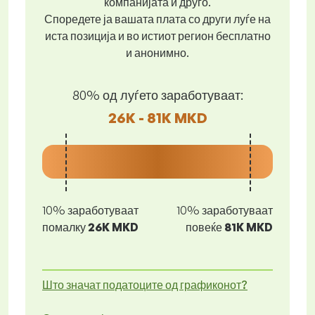
компанијата и друго.
Споредете ја вашата плата со други луѓе на
иста позиција и во истиот регион бесплатно
и анонимно.
80% од луѓето заработуваат:
26K - 81K MKD
10% заработуваат
10% заработуваат
помалку
26K MKD
повеќе
81K MKD
Што значат податоците од графиконот?