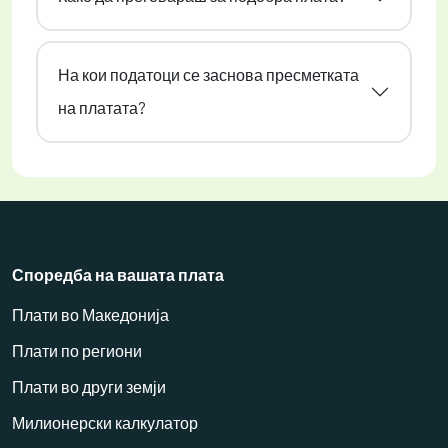
На кои податоци се заснова пресметката
на платата?
Споредба на вашата плата
Плати во Македонија
Плати по региони
Плати во други земји
Милионерски калкулатор