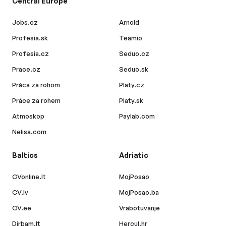
Central Europe
Jobs.cz
Arnold
Profesia.sk
Teamio
Profesia.cz
Seduo.cz
Prace.cz
Seduo.sk
Práca za rohom
Platy.cz
Práce za rohem
Platy.sk
Atmoskop
Paylab.com
Nelisa.com
Baltics
Adriatic
CVonline.lt
MojPosao
CV.lv
MojPosao.ba
CV.ee
Vrabotuvanje
Dirbam.lt
Hercul.hr