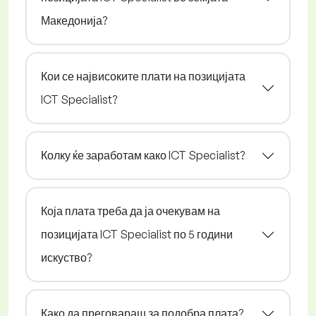
Македонија?
Кои се највисоките плати на позицијата
ICT Specialist?
Колку ќе заработам како ICT Specialist?
Која плата треба да ја очекувам на
позицијата ICT Specialist по 5 години
искуство?
Како да преговараш за подобра плата?