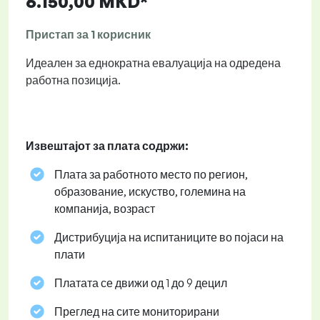
6.150,00 MKD*
Пристап за 1 корисник
Идеален за еднократна евалуација на одредена
работна позиција.
Извештајот за плата содржи:
Плата за работното место по регион,
образование, искуство, големина на
компанија, возраст
Дистрибуција на испитаниците во појаси на
плати
Платата се движи од 1 до 9 децил
Преглед на сите мониторирани