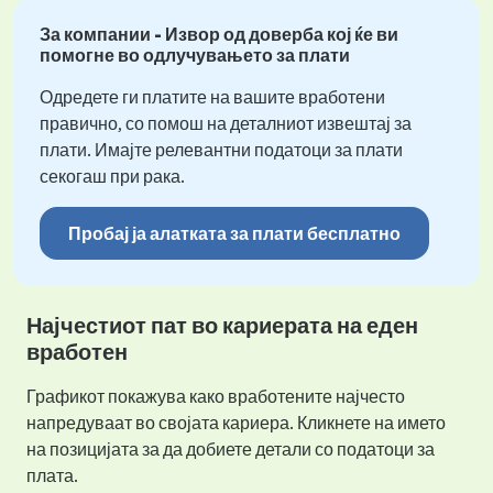
За компании - Извор од доверба кој ќе ви
помогне во одлучувањето за плати
Одредете ги платите на вашите вработени
правично, со помош на деталниот извештај за
плати. Имајте релевантни податоци за плати
секогаш при рака.
Пробај ја алатката за плати бесплатно
Најчестиот пат во кариерата на еден
вработен
Графикот покажува како вработените најчесто
напредуваат во својата кариера. Кликнете на името
на позицијата за да добиете детали со податоци за
плата.