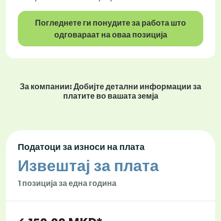
Погледнете ги понудите за работа што
одговараат на оваа позиција
За компании: Добијте детални информации за
платите во вашата земја
Податоци за износи на плата
Извештај за плата
1 позиција за една година