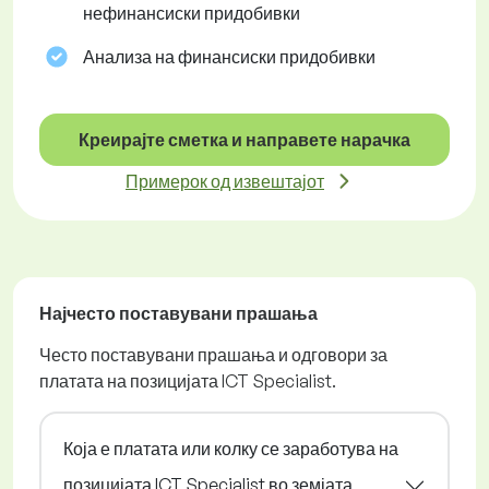
нефинансиски придобивки
Анализа на финансиски придобивки
Креирајте сметка и направете нарачка
Примерок од извештајот
Најчесто поставувани прашања
Често поставувани прашања и одговори за
платата на позицијата ICT Specialist.
Која е платата или колку се заработува на
позицијата ICT Specialist во земјата