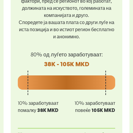
фактори, пред се регионот во кој работат,
должината на искуството, големината на
компанијата и друго.
Споредете ја вашата плата со други луѓе на
иста позиција и во истиот регион бесплатно
и анонимно.
80% од луѓето заработуваат:
38K - 105K MKD
10% заработуваат
10% заработуваат
помалку
38K MKD
повеќе
105K MKD