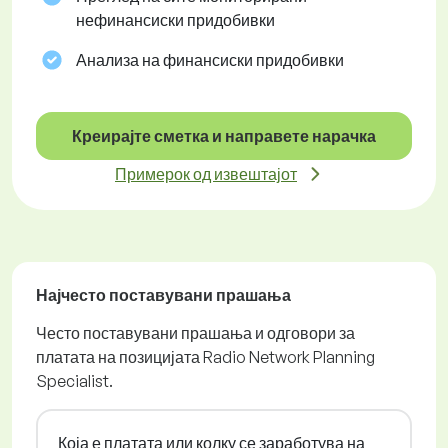
нефинансиски придобивки
Анализа на финансиски придобивки
Креирајте сметка и направете нарачка
Примерок од извештајот
Најчесто поставувани прашања
Често поставувани прашања и одговори за
платата на позицијата Radio Network Planning
Specialist.
Која е платата или колку се заработува на