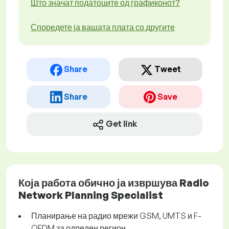
Што значат податоците од графиконот?
Споредете ја вашата плата со другите
Share
Tweet
Share
Save
Get link
Која работа обично ја извршува Radio
Network Planning Specialist
Планирање на радио мрежи GSM, UMTS и F-
OFDM за одреден регион.