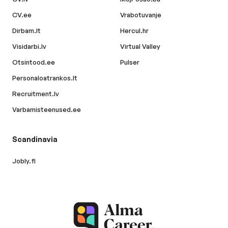
CV.ee
Vrabotuvanje
Dirbam.lt
Hercul.hr
Visidarbi.lv
Virtual Valley
Otsintood.ee
Pulser
Personaloatrankos.lt
Recruitment.lv
Varbamisteenused.ee
Scandinavia
Jobly.fi