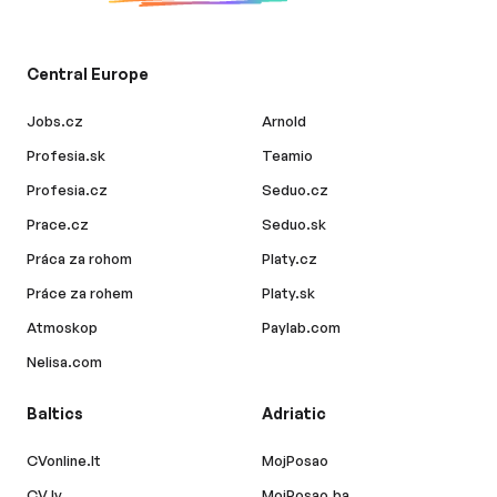
Central Europe
Jobs.cz
Arnold
Profesia.sk
Teamio
Profesia.cz
Seduo.cz
Prace.cz
Seduo.sk
Práca za rohom
Platy.cz
Práce za rohem
Platy.sk
Atmoskop
Paylab.com
Nelisa.com
Baltics
Adriatic
CVonline.lt
MojPosao
CV.lv
MojPosao.ba