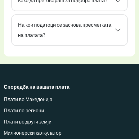
Како да преговараш за подобра плата?
На кои податоци се заснова пресметката
на платата?
Споредба на вашата плата
Плати во Македонија
Плати по региони
Плати во други земји
Милионерски калкулатор