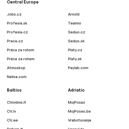
Central Europe
Jobs.cz
Arnold
Profesia.sk
Teamio
Profesia.cz
Seduo.cz
Prace.cz
Seduo.sk
Práca za rohom
Platy.cz
Práce za rohem
Platy.sk
Atmoskop
Paylab.com
Nelisa.com
Baltics
Adriatic
CVonline.lt
MojPosao
CV.lv
MojPosao.ba
CV.ee
Vrabotuvanje