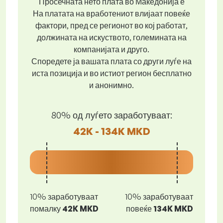
Просечната нето плата во Македонија е
На платата на вработениот влијаат повеќе
фактори, пред се регионот во кој работат,
должината на искуството, големината на
компанијата и друго.
Споредете ја вашата плата со други луѓе на
иста позиција и во истиот регион бесплатно
и анонимно.
80% од луѓето заработуваат:
42K - 134K MKD
10% заработуваат
10% заработуваат
помалку
42K MKD
повеќе
134K MKD