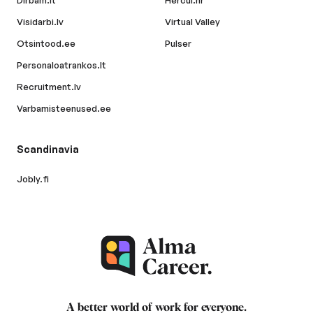
Dirbam.lt
Hercul.hr
Visidarbi.lv
Virtual Valley
Otsintood.ee
Pulser
Personaloatrankos.lt
Recruitment.lv
Varbamisteenused.ee
Scandinavia
Jobly.fi
A better world of work for
everyone
.