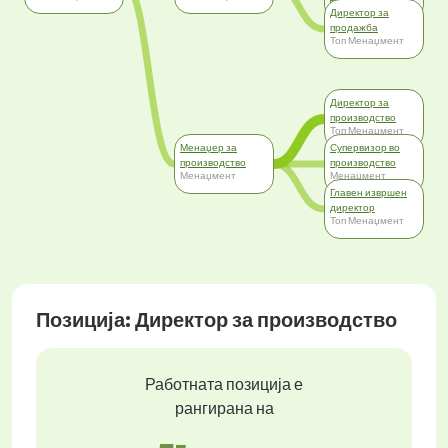
Топ Менаџмент
Директор за
продажба
Топ Менаџмент
Директор за
производство
Топ Менаџмент
Менаџер за
Супервизор во
производство
производство
Менаџмент
Менаџмент
Главен извршен
директор
Топ Менаџмент
Позиција: Директор за производство
Работната позиција е
рангирана на