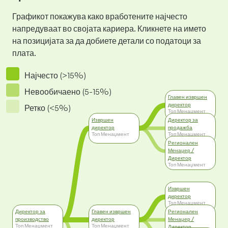
Графикот покажува како вработените најчесто
напредуваат во својата кариера. Кликнете на името
на позицијата за да добиете детали со податоци за
плата.
Најчесто (>15%)
Невообичаено (5-15%)
Главен извршен
директор
Ретко (<5%)
Топ Менаџмент
Извршен
Директор за
директор
продажба
Топ Менаџмент
Топ Менаџмент
Регионален
Менаџер /
Директор
Топ Менаџмент
Извршен
директор
Топ Менаџмент
Директор за
Главен извршен
Регионален
производство
директор
Менаџер /
Топ Менаџмент
Топ Менаџмент
Директор