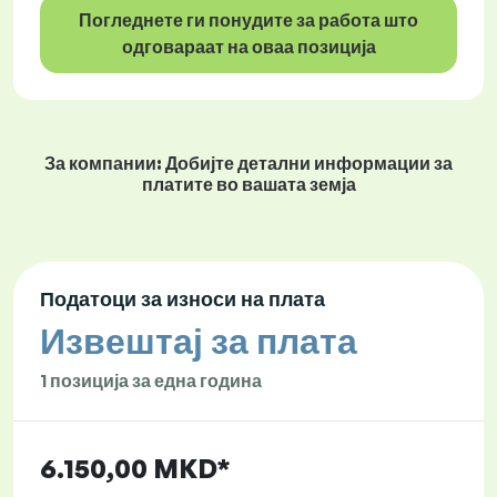
Погледнете ги понудите за работа што
одговараат на оваа позиција
За компании: Добијте детални информации за
платите во вашата земја
Податоци за износи на плата
Извештај за плата
1 позиција за една година
6.150,00 MKD*