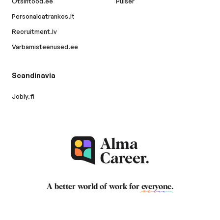
Otsintood.ee
Pulser
Personaloatrankos.lt
Recruitment.lv
Varbamisteenused.ee
Scandinavia
Jobly.fi
A better world of work for
everyone
.