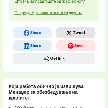
Што значат податоците од графиконот?
Споредете ја вашата плата со другите
Share
Tweet
Share
Save
Get link
Која работа обично ја извршува
Менаџер за обезбедување на
квалитет
Обезбедување на функционалноста и