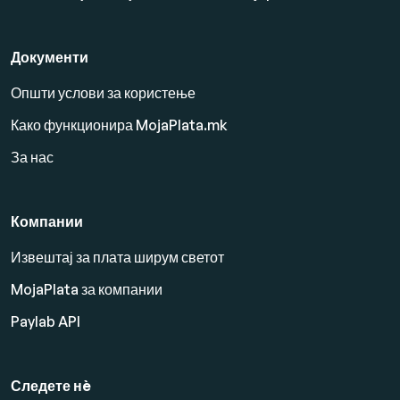
Документи
Општи услови за користење
Како функционира MojaPlata.mk
За нас
Компании
Извештај за плата ширум светот
MojaPlata за компании
Paylab API
Следете нè