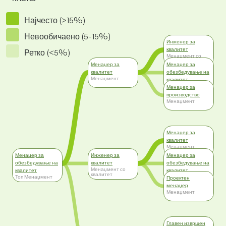
Најчесто (>15%)
Невообичаено (5-15%)
Инженер за
квалитет
Ретко (<5%)
Менаџмент со
квалитет
Менаџер за
Менаџер за
квалитет
обезбедување на
Менаџмент
квалитет
Топ Менаџмент
Менаџер за
производство
Менаџмент
Менаџер за
квалитет
Менаџмент
Менаџер за
Инженер за
Менаџер за
обезбедување на
квалитет
обезбедување на
Менаџмент со
квалитет
квалитет
квалитет
Топ Менаџмент
Топ Менаџмент
Проектен
менаџер
Менаџмент
Главен извршен