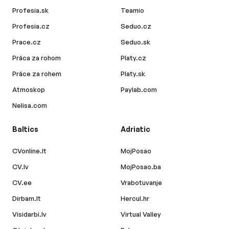
Profesia.sk
Teamio
Profesia.cz
Seduo.cz
Prace.cz
Seduo.sk
Práca za rohom
Platy.cz
Práce za rohem
Platy.sk
Atmoskop
Paylab.com
Nelisa.com
Baltics
Adriatic
CVonline.lt
MojPosao
CV.lv
MojPosao.ba
CV.ee
Vrabotuvanje
Dirbam.lt
Hercul.hr
Visidarbi.lv
Virtual Valley