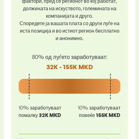
фактори, пред се регионот во кој работат,
должината на искуството, големината на
компанијата и друго.
Споредете ја вашата плата со други луѓе на
иста позиција и во истиот регион бесплатно
и анонимно.
80% од луѓето заработуваат:
32K - 155K MKD
10% заработуваат
10% заработуваат
помалку
32K MKD
повеќе
155K MKD