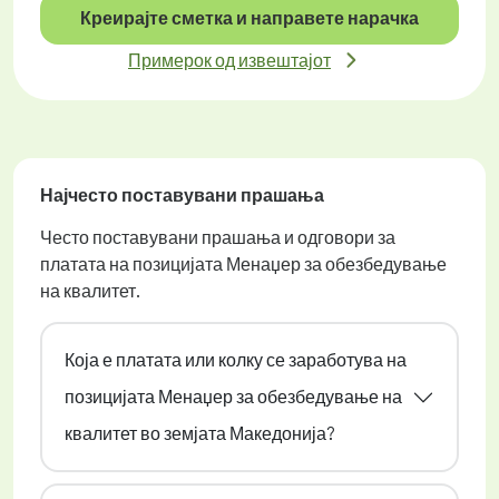
Креирајте сметка и направете нарачка
Примерок од извештајот
Најчесто поставувани прашања
Често поставувани прашања и одговори за
платата на позицијата Менаџер за обезбедување
на квалитет.
Која е платата или колку се заработува на
позицијата Менаџер за обезбедување на
квалитет во земјата Македонија?