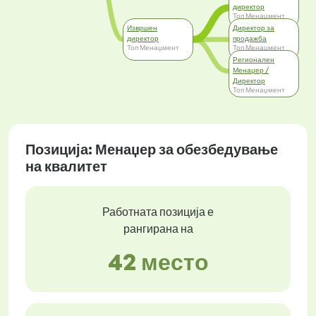
директор
Топ Менаџмент
Извршен
Директор за
директор
продажба
Топ Менаџмент
Топ Менаџмент
Регионален
Менаџер /
Директор
Топ Менаџмент
Позиција: Менаџер за обезбедување
на квалитет
Работната позиција е
рангирана на
42 место