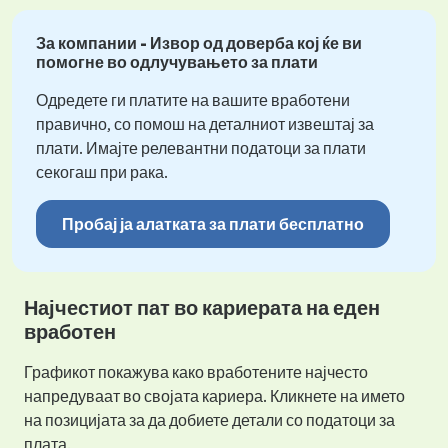
За компании - Извор од доверба кој ќе ви
помогне во одлучувањето за плати
Одредете ги платите на вашите вработени
правично, со помош на деталниот извештај за
плати. Имајте релевантни податоци за плати
секогаш при рака.
Пробај ја алатката за плати бесплатно
Најчестиот пат во кариерата на еден
вработен
Графикот покажува како вработените најчесто
напредуваат во својата кариера. Кликнете на името
на позицијата за да добиете детали со податоци за
плата.