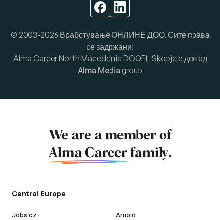
© 2003-2026 Вработување ОНЛИНЕ ДОО. Сите права
се задржани!
Alma Career North Macedonia DOOEL Skopje е дел од
Alma Media
group
We are a member of
Alma Career
family.
Central Europe
Jobs.cz
Arnold