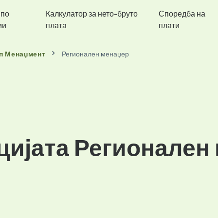
 по
Калкулатор за нето-бруто
Споредба на
ии
плата
плати
п Менаџмент
Регионален менаџер
цијата Регионален