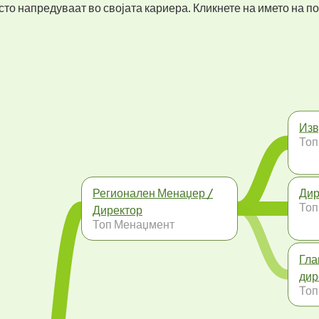
то напредуваат во својата кариера. Кликнете на името на по
Изв
Топ
Регионален Менаџер /
Дир
Топ
Директор
Топ Менаџмент
Гла
дир
Топ