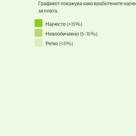
Графикот покажува како вработените најчес
за плата.
Најчесто (>15%)
Невообичаено (5-15%)
Ретко (<5%)