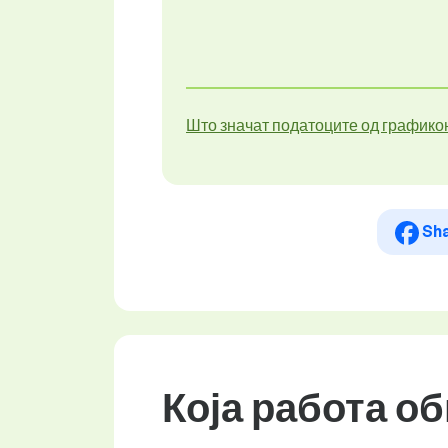
Што значат податоците од графико
Sh
Која работа о