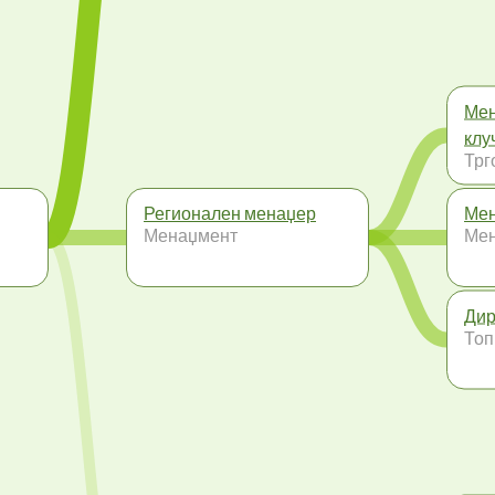
Мен
клу
Трг
Регионален менаџер
Мен
Менаџмент
Ме
Дир
Топ