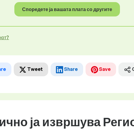
Споредете ја вашата плата со другите
нот?
are
Tweet
Share
Save
бично ја извршува Рег