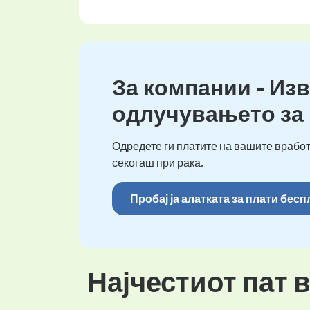
За компании - Изв
одлучувањето за
Одредете ги платите на вашите вработ
секогаш при рака.
Пробај ја алатката за плати бес
Најчестиот пат 