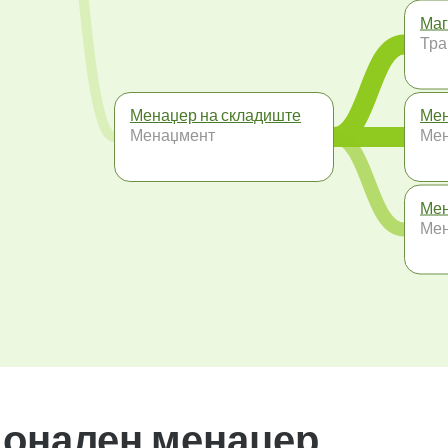
Маг
Тра
Менаџер на складиште
Мен
Менаџмент
Ме
Мен
Ме
ионален менаџер