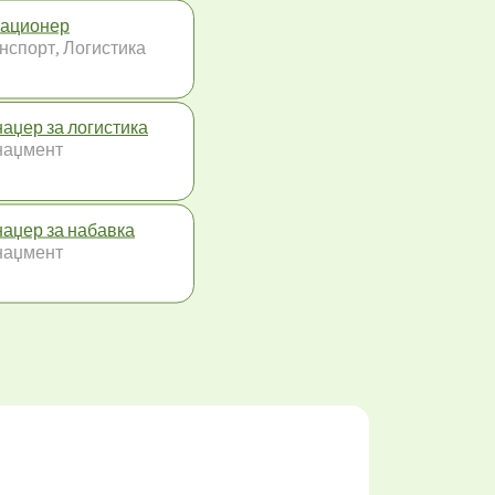
ационер
нспорт, Логистика
аџер за логистика
наџмент
аџер за набавка
наџмент