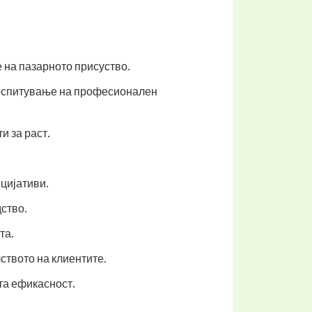
 на пазарното присуство.
воспитување на професионален
и за раст.
ницијативи.
ство.
та.
ството на клиентите.
та ефикасност.