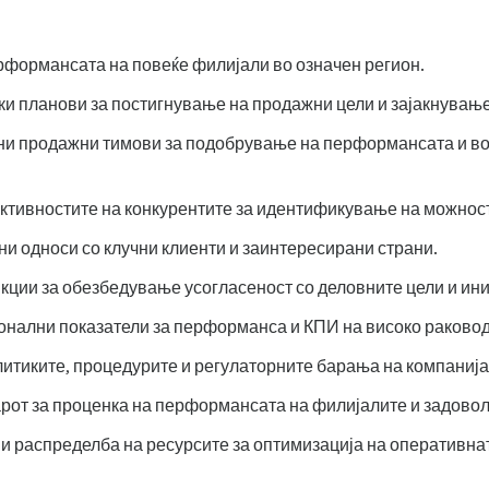
формансата на повеќе филијали во означен регион.
ки планови за постигнување на продажни цели и зајакнување
лни продажни тимови за подобрување на перформансата и 
ктивностите на конкурентите за идентификување на можност
и односи со клучни клиенти и заинтересирани страни.
д различни функции за обезбедување усогласеност со деловните цели и и
онални показатели за перформанса и КПИ на високо раковод
итиките, процедурите и регулаторните барања на компанија
рот за проценка на перформансата на филијалите и задовол
и распределба на ресурсите за оптимизација на оперативна