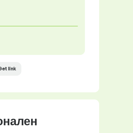
Get link
ионален