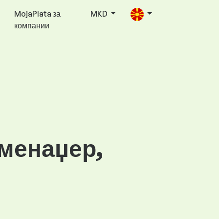
MojaPlata за
MKD
компании
 менаџер,