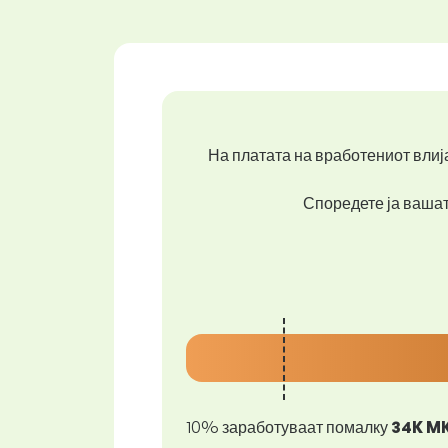
На платата на вработениот влија
Споредете ја вашата
10% заработуваат помалку
34K M