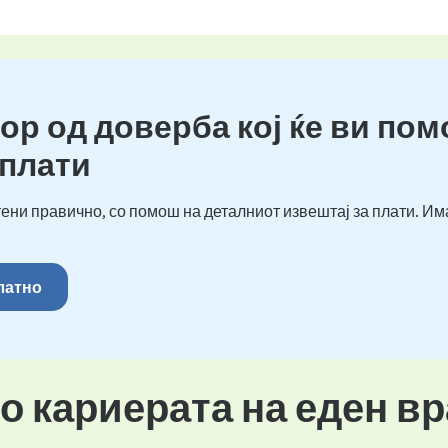
ор од доверба кој ќе ви пом
 плати
ени правично, со помош на деталниот извештај за плати. Им
платно
во кариерата на еден в