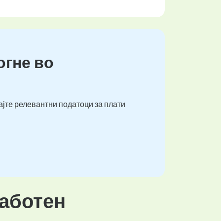
огне во
ајте релевантни податоци за плати
работен