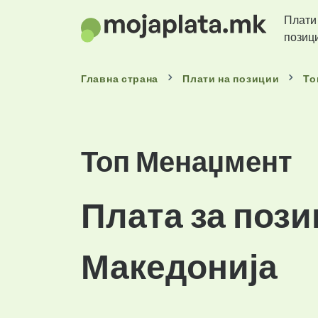
Плати
позиц
Главна страна
Плати
на позиции
То
Топ Менаџмент
Плата за пози
Македонија