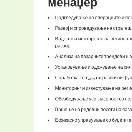
менаџер
Надгледување на операциите и пер
Развој и спроведување на стратеш
Водство и менторство на региона
развој.
Анализа на пазарните трендови и а
Установување и одржување на силн
Соработка со тیمی о
Мониторинг и известување на реги
Обезбедување усогласеност со пол
Вршење на редовни посети на паза
Ефикасно управување со буџетите 