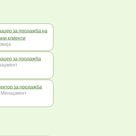
аџер за продажба на
чни клиенти
овија
аџер за продажба
наџмент
ектор за продажба
 Менаџмент