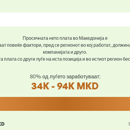
Просечната нето плата во Македонија е
ат повеќе фактори, пред се регионот во кој работат, должин
компанијата и друго.
 плата со други луѓе на иста позиција и во истиот регион б
80% од луѓето заработуваат:
34K - 94K MKD
KD