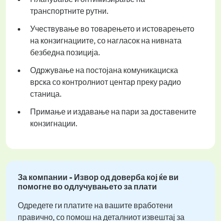
транспортните рутни.
Учествување во товарењето и истоварењето
на конзигнациите, со нагласок на нивната
безбедна позиција.
Одржување на постојана комуникациска
врска со контролниот центар преку радио
станица.
Примање и издавање на пари за доставените
конзигнации.
За компании - Извор од доверба кој ќе ви
помогне во одлучувањето за плати
Одредете ги платите на вашите вработени
правично, со помош на деталниот извештај за