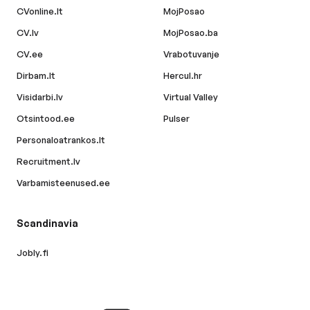
CVonline.lt
MojPosao
CV.lv
MojPosao.ba
CV.ee
Vrabotuvanje
Dirbam.lt
Hercul.hr
Visidarbi.lv
Virtual Valley
Otsintood.ee
Pulser
Personaloatrankos.lt
Recruitment.lv
Varbamisteenused.ee
Scandinavia
Jobly.fi