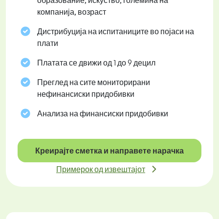
образование, искуство, големина на
компанија, возраст
Дистрибуција на испитаниците во појаси на
плати
Платата се движи од 1 до 9 децил
Преглед на сите мониторирани
нефинансиски придобивки
Анализа на финансиски придобивки
Креирајте сметка и направете нарачка
Примерок од извештајот