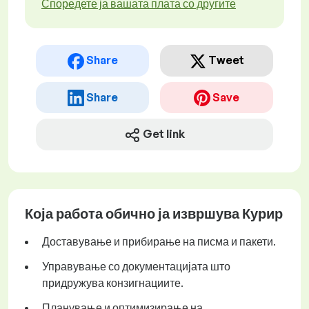
Споредете ја вашата плата со другите
Share
Tweet
Share
Save
Get link
Која работа обично ја извршува Курир
Доставување и прибирање на писма и пакети.
Управување со документацијата што
придружува конзигнациите.
Планување и оптимизирање на