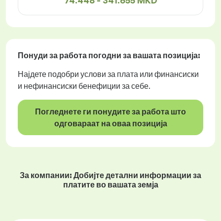
74.448 - 341.655 MKD
Понуди за работа
погодни за вашата позиција:
Најдете подобри услови за плата или финансиски
и нефинансиски бенефиции за себе.
Погледнете ги понудите за работа што
одговараат на оваа позиција
За компании: Добијте детални информации за
платите во вашата земја