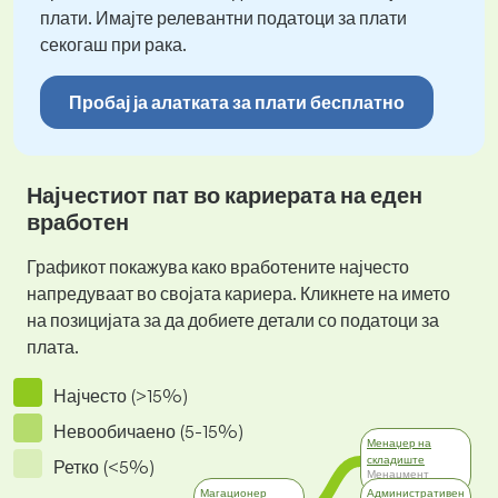
плати. Имајте релевантни податоци за плати
секогаш при рака.
Пробај ја алатката за плати бесплатно
Најчестиот пат во кариерата на еден
вработен
Графикот покажува како вработените најчесто
напредуваат во својата кариера. Кликнете на името
на позицијата за да добиете детали со податоци за
плата.
Најчесто (>15%)
Невообичаено (5-15%)
Менаџер на
складиште
Ретко (<5%)
Менаџмент
Магационер
Административен