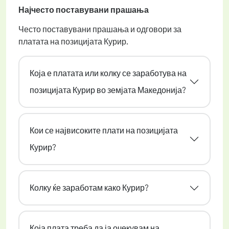
Најчесто поставувани прашања
Често поставувани прашања и одговори за
платата на позицијата Курир.
Која е платата или колку се заработува на
позицијата Курир во земјата Македонија?
Кои се највисоките плати на позицијата
Курир?
Колку ќе заработам како Курир?
Која плата треба да ја очекувам на