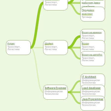
Транспорт,
работник, јавен
Логистика
службеник
Администрација
Продажен
асистент
Трговија
Возач на камион
Транспорт,
Логистика
Курир
Шофер
Возач
Транспорт,
Транспорт,
Транспорт,
Логистика
Логистика
Логистика
Возач на автобус
Транспорт,
Логистика
IT Architect
Информациски
Технологии
Software Engineer
Lead developer
Информациски
Информациски
Технологии
Технологии
Java Programmer
Информациски
Технологии