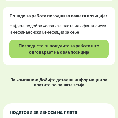
Понуди за работа
погодни за вашата позиција:
Најдете подобри услови за плата или финансиски
и нефинансиски бенефиции за себе.
Погледнете ги понудите за работа што
одговараат на оваа позиција
За компании: Добијте детални информации за
платите во вашата земја
Податоци за износи на плата