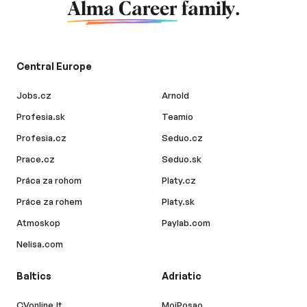
Alma Career
family.
Central Europe
Jobs.cz
Arnold
Profesia.sk
Teamio
Profesia.cz
Seduo.cz
Prace.cz
Seduo.sk
Práca za rohom
Platy.cz
Práce za rohem
Platy.sk
Atmoskop
Paylab.com
Nelisa.com
Baltics
Adriatic
CVonline.lt
MojPosao