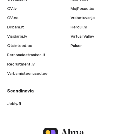
CV.lv
MojPosao.ba
CV.ee
Vrabotuvanje
Dirbam.lt
Hercul.hr
Visidarbi.lv
Virtual Valley
Otsintood.ee
Pulser
Personaloatrankos.lt
Recruitment.lv
Varbamisteenused.ee
Scandinavia
Jobly.fi