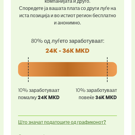
компанијата и друго.
Споредете ја вашата плата со други луѓе на
иста позиција и во истиот регион бесплатно
и анонимно.
80% од луѓето заработуваат:
24K - 36K MKD
10% заработуваат
10% заработуваат
помалку
24K MKD
повеќе
36K MKD
Што значат податоците од графиконот?