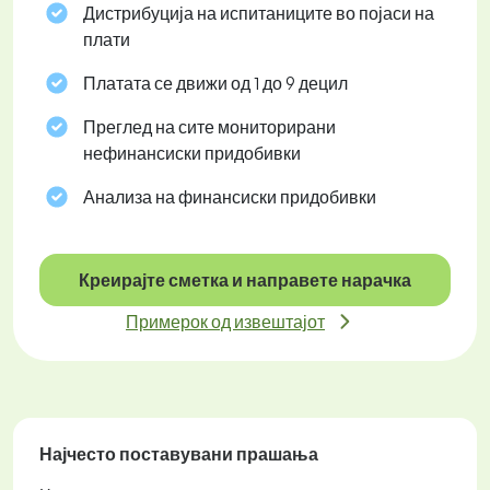
Дистрибуција на испитаниците во појаси на
плати
Платата се движи од 1 до 9 децил
Преглед на сите мониторирани
нефинансиски придобивки
Анализа на финансиски придобивки
Креирајте сметка и направете нарачка
Примерок од извештајот
Најчесто поставувани прашања