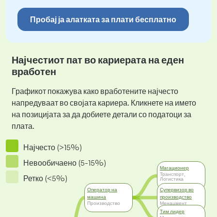
Пробај ја алатката за плати бесплатно
Најчестиот пат во кариерата на еден
вработен
Графикот покажува како вработените најчесто
напредуваат во својата кариера. Кликнете на името
на позицијата за да добиете детали со податоци за
плата.
Најчесто (>15%)
Невообичаено (5-15%)
Магационер
Транспорт,
Ретко (<5%)
Логистика
Оператор на
Супервизор во
машина
производство
Производство
Менаџмент
Тим лидер