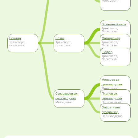
Менаџмент
Возач на камион
Транспорт,
Логистика
Поштар
Возач
Магационер
Транспорт,
Транспорт,
Транспорт,
Логистика
Логистика
Логистика
Шофер
Транспорт,
Логистика
Менаџер за
производство
Менаџмент
Супервизор во
Планер во
производство
производство
Менаџмент
Производство
Оперативен
супервизор
Производство